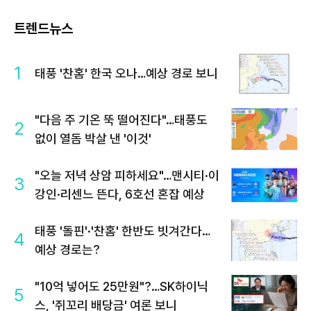
트렌드뉴스
1
태풍 '찬홈' 한국 오나…예상 경로 보니
"다음 주 기온 뚝 떨어진다"…태풍도
2
없이 열돔 박살 낸 '이것'
"오늘 저녁 상암 피하세요"…맨시티·이
3
강인·리센느 뜬다, 6호선 혼잡 예상
태풍 '돌핀'·'찬홈' 한반도 빗겨간다…
4
예상 경로는?
"10억 넣어도 25만원"?…SK하이닉
5
스, '쥐꼬리 배당금' 여론 보니