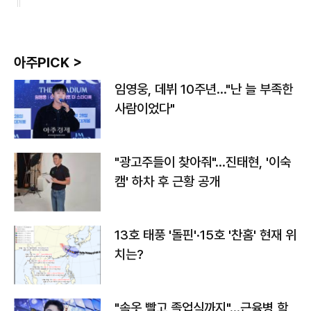
아주PICK >
임영웅, 데뷔 10주년…"난 늘 부족한
사람이었다"
"광고주들이 찾아줘"…진태현, '이숙
캠' 하차 후 근황 공개
13호 태풍 '돌핀'·15호 '찬홈' 현재 위
치는?
"속옷 빨고 졸업식까지"…근육병 학