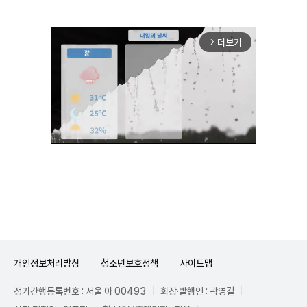
더보기
arrow_forward_ios
Mute
개인정보처리방침
청소년보호정책
사이트맵
정기간행등록번호 : 서울 아 00493
회장·발행인 : 곽영길