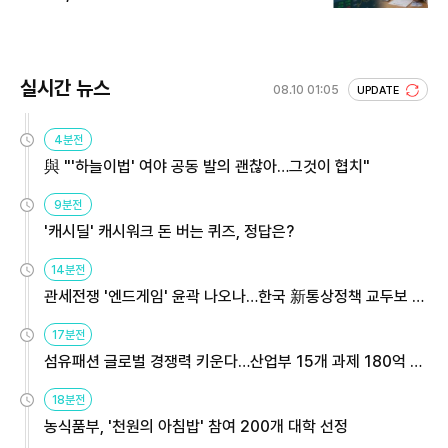
실시간 뉴스
08.10 01:05
UPDATE
4분전
與 "'하늘이법' 여야 공동 발의 괜찮아…그것이 협치"
9분전
'캐시딜' 캐시워크 돈 버는 퀴즈, 정답은?
14분전
관세전쟁 '엔드게임' 윤곽 나오나…한국 新통상정책 교두보 활
용해야
17분전
섬유패션 글로벌 경쟁력 키운다…산업부 15개 과제 180억 지
원
18분전
농식품부, '천원의 아침밥' 참여 200개 대학 선정