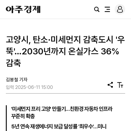
로
아
그
검
전
주
인
색
체
경
메
제
뉴
고양시, 탄소·미세먼지 감축도시 '우
뚝'…2030년까지 온실가스 36%
감축
김봉철 기자
공
텍
입력 2025-06-11 15:00
유
스
트
크
기
'미세먼지 프리 고양' 만들기…친환경 자동차 인프라
꾸준히 확충
5년 연속 재생에너지 보급 달성률 '최우수'…미니