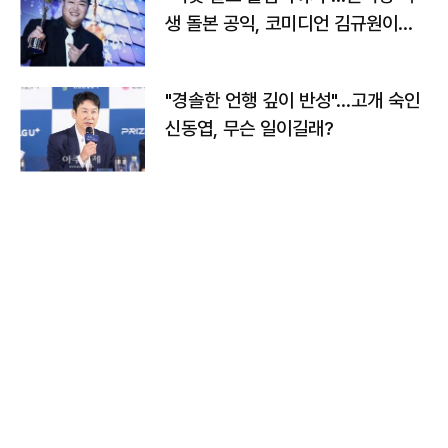
생 돌본 공익, 코미디언 김규원이었
다
"경솔한 언행 깊이 반성"…고개 숙인
신동엽, 무슨 일이길래?