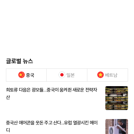
글로벌 뉴스
중국
일본
베트남
희토류 다음은 광모듈…중국이 움켜쥔 새로운 전략자
산
중국산 에어콘을 웃돈 주고 산다...유럽 열광시킨 메이
디