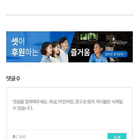
댓글
0
0
/ 300
등록