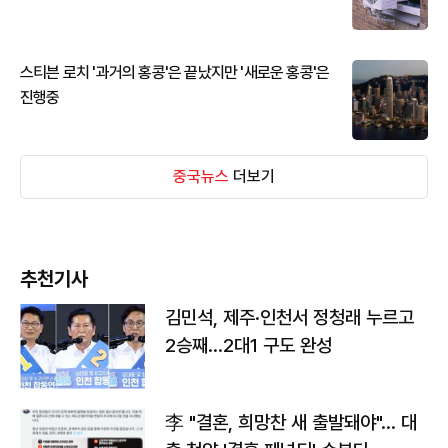
스티븐 로치 '과거의 홍콩'은 끝났지만 '새로운 홍콩'은
진행중
중국뉴스
더보기
추천기사
김민석, 제주·인천서 정청래 누르고
2승째…2대1 구도 완성
李 "결혼, 희망찬 새 출발돼야"… 대