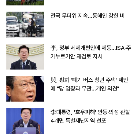
전국 무더위 지속…동해안 강한 비
李, 정부 세제개편안에 제동…ISA·주
가누르기안 재검토 지시
與, 황희 '폐기 버스 청년 주택' 제안
에 "당 입장과 무관…개인 의견"
李대통령, '호우피해' 안동·의성 관할
4개면 특별재난지역 선포