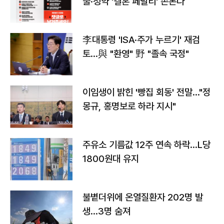
출·청약 '결혼 페널티' 손본다
李대통령 'ISA·주가 누르기' 재검
토…與 "환영" 野 "졸속 국정"
이임생이 밝힌 '빵집 회동' 전말…"정
몽규, 홍명보로 하라 지시"
주유소 기름값 12주 연속 하락…L당
1800원대 유지
불볕더위에 온열질환자 202명 발
생…3명 숨져