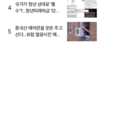
국가가 청년 상대로 '통
4
수'?...청년미래적금 12%
준다더니 "응, 오류야"
중국산 에어콘을 웃돈 주고
5
산다...유럽 열광시킨 메이
디