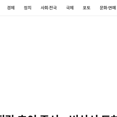
경제
정치
사회·전국
국제
포토
문화·연예