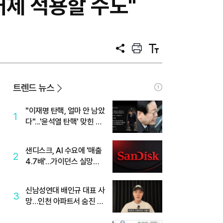
허제 적용할 수도"
공
프
텍
유
린
스
트
트
크
기
트렌드 뉴스
"이재명 탄핵, 얼마 안 남았
1
다"...'윤석열 탄핵' 맞힌 무
당, '성지글' 등장
샌디스크, AI 수요에 '매출
2
4.7배'…가이던스 실망에
'주가는 하락'
신남성연대 배인규 대표 사
3
망…인천 아파트서 숨진 채
발견