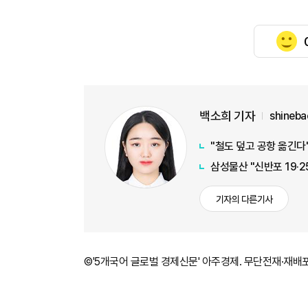
백소희 기자
shineb
"철도 덮고 공항 옮긴다"
삼성물산 "신반포 19·2
기자의 다른기사
©'5개국어 글로벌 경제신문' 아주경제. 무단전재·재배