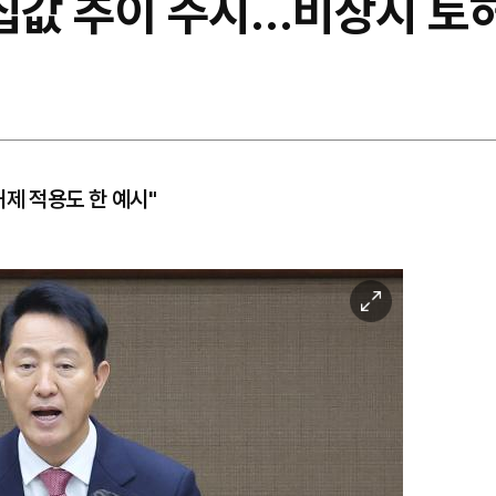
 집값 추이 주시…비상시 토
제 적용도 한 예시"
이
미
지
확
대