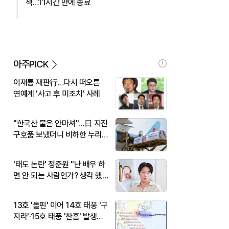
색…11시간 만에 종료
아주PICK
이재룡 재판行…다시 떠오른
연예계 '사고 후 미조치' 사례
"한국산 물은 안마셔"…日 지진
구호품 보냈더니 비하한 누리
꾼
'태도 논란' 정준원 "난 배우 하
면 안 되는 사람인가? 생각 했
다"
13호 '돌핀' 이어 14호 태풍 '구
지라'·15호 태풍 '찬홈' 발생…
현재 위치와 이동경로는?