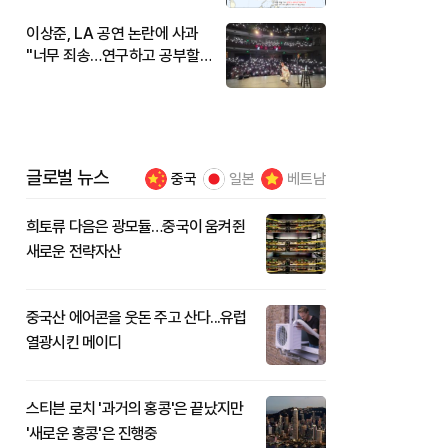
이상준, LA 공연 논란에 사과
"너무 죄송…연구하고 공부할
것"
글로벌 뉴스
중국
일본
베트남
희토류 다음은 광모듈…중국이 움켜쥔
새로운 전략자산
중국산 에어콘을 웃돈 주고 산다...유럽
열광시킨 메이디
스티븐 로치 '과거의 홍콩'은 끝났지만
'새로운 홍콩'은 진행중