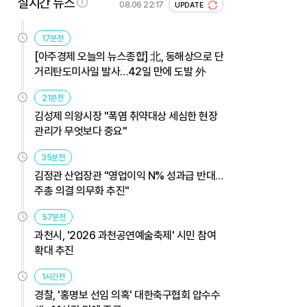
실시간 뉴스
08.06 22:17
UPDATE
17분전
[아주경제 오늘의 뉴스종합] 北, 동해상으로 단
거리탄도미사일 발사…42일 만에 도발 外
21분전
김성제 의왕시장 "폭염 취약대상 세심한 현장
관리가 무엇보다 중요"
35분전
김정관 산업장관 "영업이익 N% 성과급 반대…
주총 의결 의무화 추진"
57분전
과천시, '2026 과천공연예술축제' 시민 참여
확대 추진
1시간전
경찰, '홍명보 선임 의혹' 대한축구협회 압수수