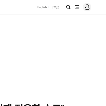
로
English
日本語
그
검
전
인
색
체
메
뉴