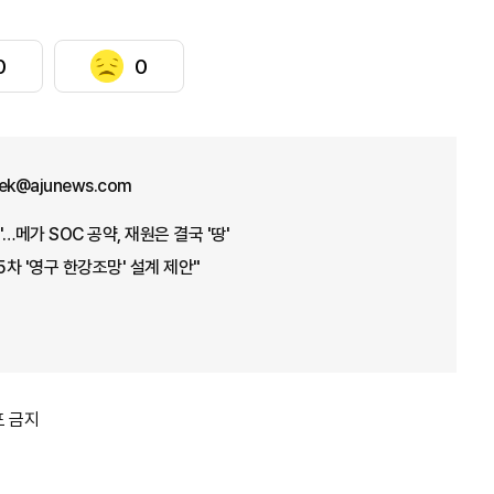
0
0
aek@ajunews.com
…메가 SOC 공약, 재원은 결국 '땅'
5차 '영구 한강조망' 설계 제안"
포 금지