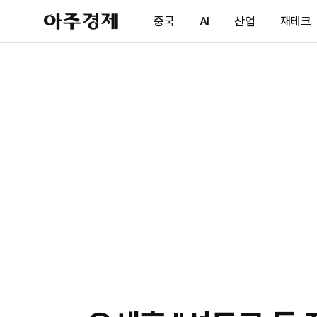
아
중국
AI
산업
재테크
주
경
제