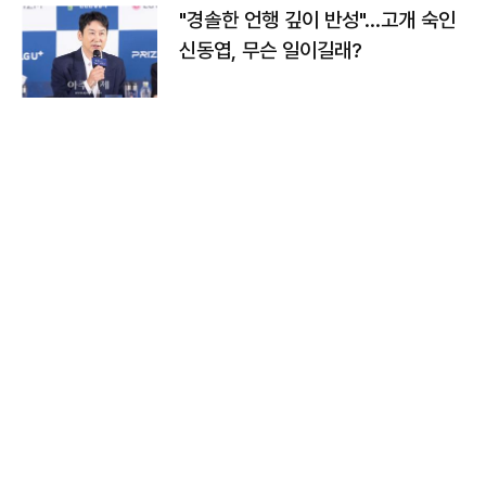
"경솔한 언행 깊이 반성"…고개 숙인
신동엽, 무슨 일이길래?