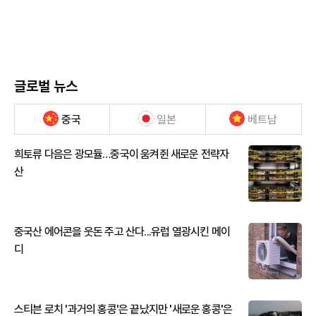
글로벌 뉴스
중국
일본
베트남
희토류 다음은 광모듈…중국이 움켜쥔 새로운 전략자
산
중국산 에어콘을 웃돈 주고 산다...유럽 열광시킨 메이
디
스티븐 로치 '과거의 홍콩'은 끝났지만 '새로운 홍콩'은