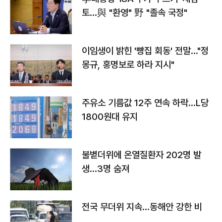
토…與 "환영" 野 "졸속 국정"
이임생이 밝힌 '빵집 회동' 전말…"정
몽규, 홍명보로 하라 지시"
주유소 기름값 12주 연속 하락…L당
1800원대 유지
불볕더위에 온열질환자 202명 발
생…3명 숨져
전국 무더위 지속…동해안 강한 비