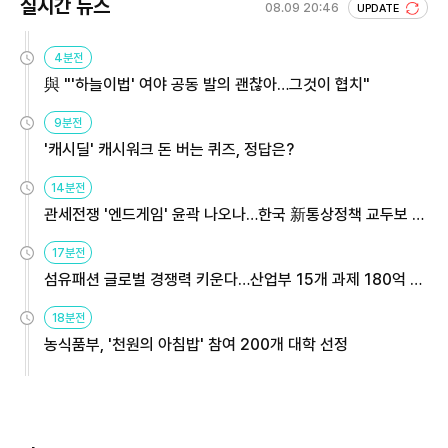
실시간 뉴스
08.09 20:46
UPDATE
4분전
與 "'하늘이법' 여야 공동 발의 괜찮아…그것이 협치"
9분전
'캐시딜' 캐시워크 돈 버는 퀴즈, 정답은?
14분전
관세전쟁 '엔드게임' 윤곽 나오나…한국 新통상정책 교두보 활
용해야
17분전
섬유패션 글로벌 경쟁력 키운다…산업부 15개 과제 180억 지
원
18분전
농식품부, '천원의 아침밥' 참여 200개 대학 선정