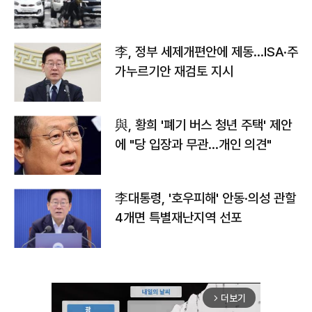
李, 정부 세제개편안에 제동…ISA·주
가누르기안 재검토 지시
與, 황희 '폐기 버스 청년 주택' 제안
에 "당 입장과 무관…개인 의견"
李대통령, '호우피해' 안동·의성 관할
4개면 특별재난지역 선포
더보기
arrow_forward_ios