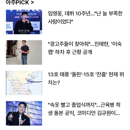
아주PICK >
임영웅, 데뷔 10주년…"난 늘 부족한
사람이었다"
"광고주들이 찾아줘"…진태현, '이숙
캠' 하차 후 근황 공개
13호 태풍 '돌핀'·15호 '찬홈' 현재 위
치는?
"속옷 빨고 졸업식까지"…근육병 학
생 돌본 공익, 코미디언 김규원이었
다