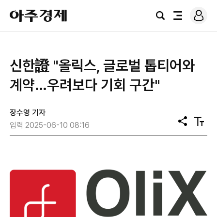
로
아
그
검
전
주
인
색
체
경
메
제
뉴
신한證 "올릭스, 글로벌 톱티어와
계약…우려보다 기회 구간"
장수영 기자
공
텍
입력 2025-06-10 08:16
유
스
트
크
기