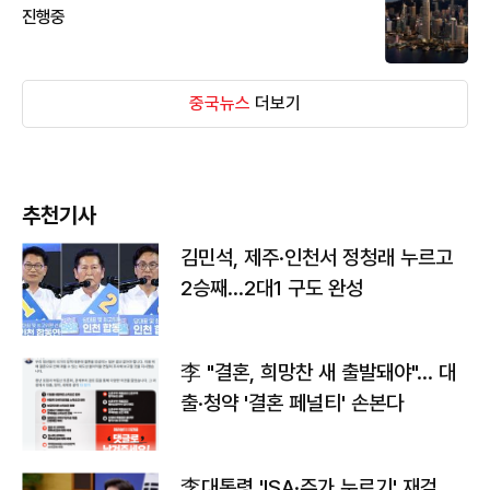
진행중
중국뉴스
더보기
추천기사
김민석, 제주·인천서 정청래 누르고
2승째…2대1 구도 완성
李 "결혼, 희망찬 새 출발돼야"… 대
출·청약 '결혼 페널티' 손본다
李대통령 'ISA·주가 누르기' 재검