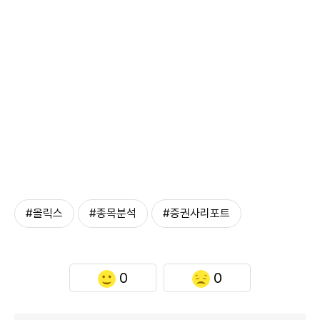
#올릭스
#종목분석
#증권사리포트
0
0