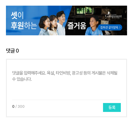
댓글
0
0
/ 300
등록