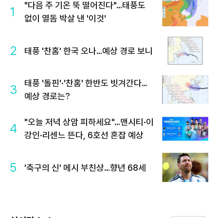
"다음 주 기온 뚝 떨어진다"…태풍도
1
없이 열돔 박살 낸 '이것'
2
태풍 '찬홈' 한국 오나…예상 경로 보니
태풍 '돌핀'·'찬홈' 한반도 빗겨간다…
3
예상 경로는?
"오늘 저녁 상암 피하세요"…맨시티·이
4
강인·리센느 뜬다, 6호선 혼잡 예상
5
'축구의 신' 메시 부친상…향년 68세