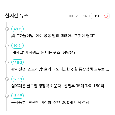
실시간 뉴스
08.07 06:14
UPDATE
4분전
與 "'하늘이법' 여야 공동 발의 괜찮아…그것이 협치"
9분전
'캐시딜' 캐시워크 돈 버는 퀴즈, 정답은?
14분전
관세전쟁 '엔드게임' 윤곽 나오나…한국 新통상정책 교두보 활
용해야
17분전
섬유패션 글로벌 경쟁력 키운다…산업부 15개 과제 180억 지
원
18분전
농식품부, '천원의 아침밥' 참여 200개 대학 선정