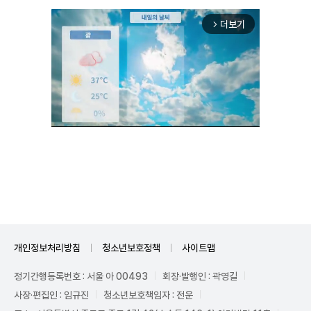
더보기
arrow_forward_ios
Unmute
개인정보처리방침
청소년보호정책
사이트맵
정기간행등록번호 : 서울 아 00493
회장·발행인 : 곽영길
사장·편집인 : 임규진
청소년보호책임자 : 전운