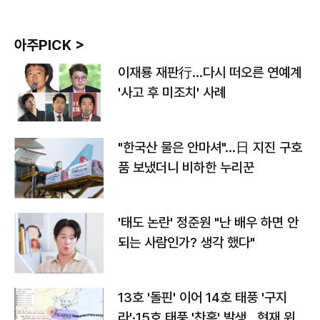
아주PICK >
이재룡 재판行…다시 떠오른 연예계
'사고 후 미조치' 사례
"한국산 물은 안마셔"…日 지진 구호
품 보냈더니 비하한 누리꾼
'태도 논란' 정준원 "난 배우 하면 안
되는 사람인가? 생각 했다"
13호 '돌핀' 이어 14호 태풍 '구지
라'·15호 태풍 '찬홈' 발생…현재 위