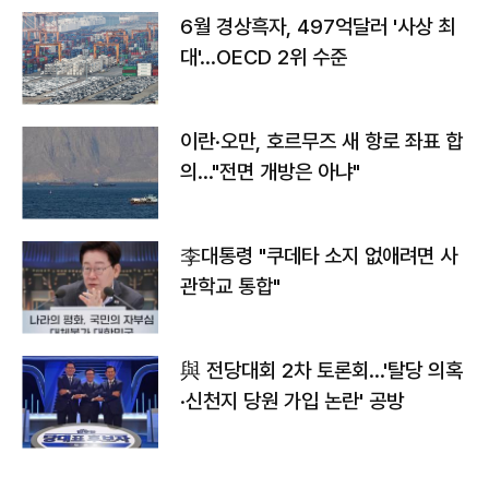
6월 경상흑자, 497억달러 '사상 최
대'…OECD 2위 수준
이란·오만, 호르무즈 새 항로 좌표 합
의…"전면 개방은 아냐"
李대통령 "쿠데타 소지 없애려면 사
관학교 통합"
與 전당대회 2차 토론회…'탈당 의혹
·신천지 당원 가입 논란' 공방