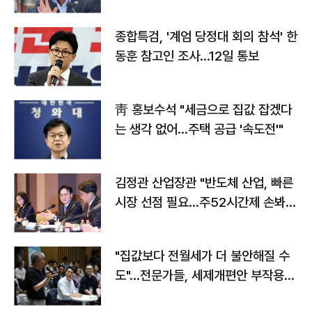
종합특검, '계엄 당정대 회의 참석' 한
동훈 참고인 조사...12일 통보
靑 홍보수석 "세금으로 집값 잡겠다
는 생각 없어…주택 공급 '속도전'"
김정관 산업장관 "반도체 산업, 빠른
시장 선점 필요…주52시간제 손봐
야"
"집값보다 전월세가 더 불안해질 수
도"…전문가들, 세제개편안 부작용
우려