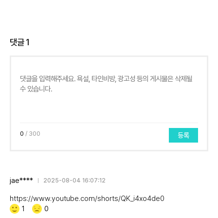
댓글
1
0
/ 300
등록
jae****
2025-08-04 16:07:12
https://www.youtube.com/shorts/QK_i4xo4de0
Like/Dislike
공
비
1
0
감
공