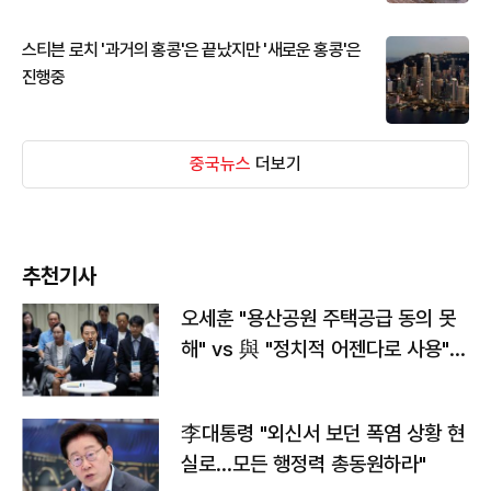
스티븐 로치 '과거의 홍콩'은 끝났지만 '새로운 홍콩'은
진행중
중국뉴스
더보기
추천기사
오세훈 "용산공원 주택공급 동의 못
해" vs 與 "정치적 어젠다로 사용"
맞불
李대통령 "외신서 보던 폭염 상황 현
실로…모든 행정력 총동원하라"