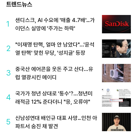
트렌드뉴스
샌디스크, AI 수요에 '매출 4.7배'…가
1
이던스 실망에 '주가는 하락'
"이재명 탄핵, 얼마 안 남았다"...'윤석
2
열 탄핵' 맞힌 무당, '성지글' 등장
중국산 에어콘을 웃돈 주고 산다...유
3
럽 열광시킨 메이디
국가가 청년 상대로 '통수'?...청년미
4
래적금 12% 준다더니 "응, 오류야"
신남성연대 배인규 대표 사망…인천 아
5
파트서 숨진 채 발견