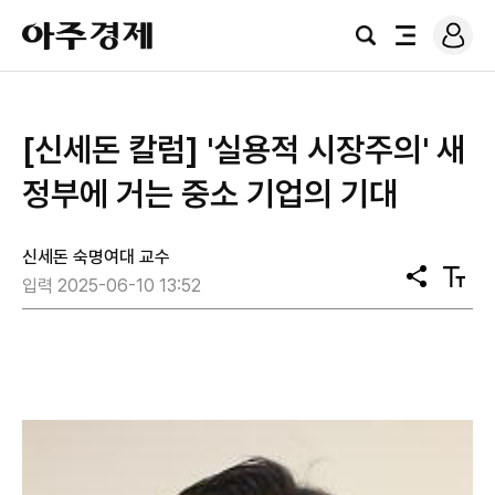
로
아
그
검
전
주
인
색
체
경
메
제
뉴
[신세돈 칼럼] '실용적 시장주의' 새
정부에 거는 중소 기업의 기대
신세돈 숙명여대 교수
공
텍
입력 2025-06-10 13:52
유
스
트
크
기