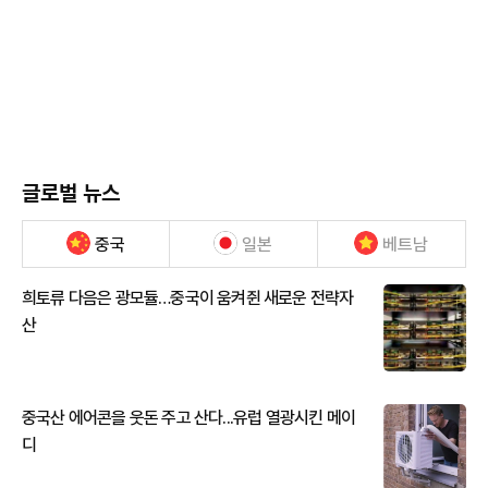
글로벌 뉴스
중국
일본
베트남
희토류 다음은 광모듈…중국이 움켜쥔 새로운 전략자
산
중국산 에어콘을 웃돈 주고 산다...유럽 열광시킨 메이
디