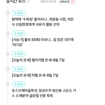
실시간 뉴스
08.07 04:16
UPDATE
4시간전
평택에 '수목원' 들어서나...최원용 시장, 박은
식 산림청장에게 국유지 활용 건의
4시간전
[시승기] 볼보 EX90 타보니…짐 많은 대가족
'여기로'
4시간전
[오늘의 운세] 별자리별 운세-8월 7일
4시간전
[오늘의 운세] 띠별 운세-8월 7일
5시간전
포스코에어솔루션, 항공우주·방산용 고순도 가
스 소재분야 글로벌 인증 획득