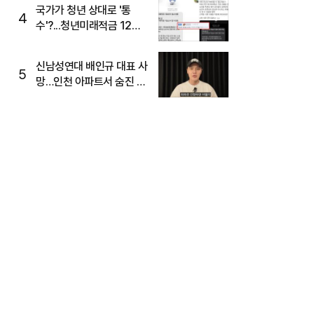
국가가 청년 상대로 '통
4
수'?...청년미래적금 12%
준다더니 "응, 오류야"
신남성연대 배인규 대표 사
5
망…인천 아파트서 숨진 채
발견