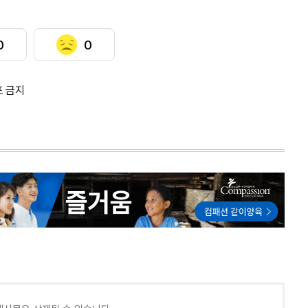
0
0
포 금지