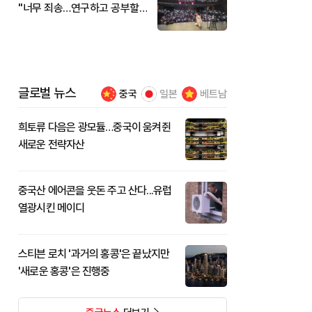
"너무 죄송…연구하고 공부할
것"
글로벌 뉴스
중국
일본
베트남
희토류 다음은 광모듈…중국이 움켜쥔
새로운 전략자산
중국산 에어콘을 웃돈 주고 산다...유럽
열광시킨 메이디
스티븐 로치 '과거의 홍콩'은 끝났지만
'새로운 홍콩'은 진행중