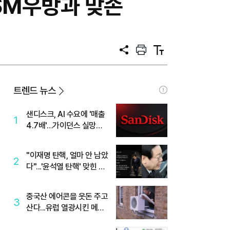
SM우방과 맞손
공
프
텍
유
린
스
트
트
크
기
트렌드 뉴스
샌디스크, AI 수요에 '매출
1
4.7배'…가이던스 실망에
'주가는 하락'
"이재명 탄핵, 얼마 안 남았
2
다"...'윤석열 탄핵' 맞힌 무
당, '성지글' 등장
중국산 에어콘을 웃돈 주고
3
산다...유럽 열광시킨 메이
디