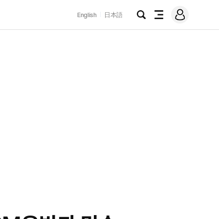
로
English
日本語
그
검
전
인
색
체
메
뉴