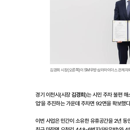
김경희 시장(오른쪽)이 SM우방·삼라마이더스 관계자와
경기 이천시(시장
김경희
)는 시민 주차 불편 
업’을 추진하는 가운데 주차면 92면을 확보했다
이번 사업은 민간이 소유한 유휴공간을 2년 동
최근 마장면 오천리 448-6번지(㈜우방)와 4