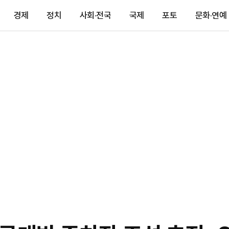
경제
정치
사회·전국
국제
포토
문화·연예