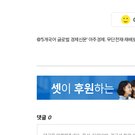
©'5개국어 글로벌 경제신문' 아주경제. 무단전재·재배
댓글
0