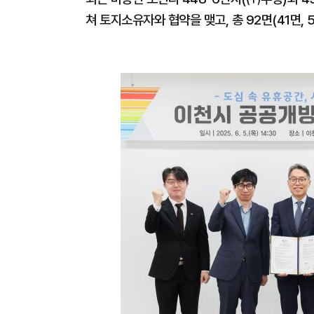
쳐 토지소유자와 협약을 맺고, 총 92면(41면, 