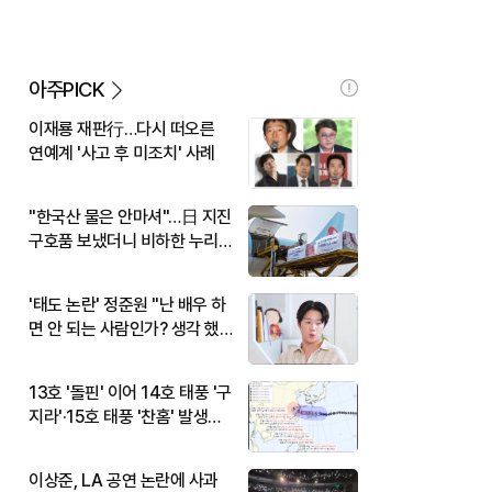
아주PICK
이재룡 재판行…다시 떠오른
연예계 '사고 후 미조치' 사례
"한국산 물은 안마셔"…日 지진
구호품 보냈더니 비하한 누리
꾼
'태도 논란' 정준원 "난 배우 하
면 안 되는 사람인가? 생각 했
다"
13호 '돌핀' 이어 14호 태풍 '구
지라'·15호 태풍 '찬홈' 발생…
현재 위치와 이동경로는?
이상준, LA 공연 논란에 사과