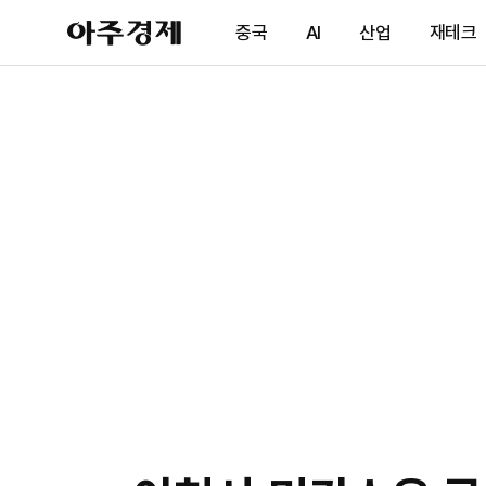
아
중국
AI
산업
재테크
주
경
제