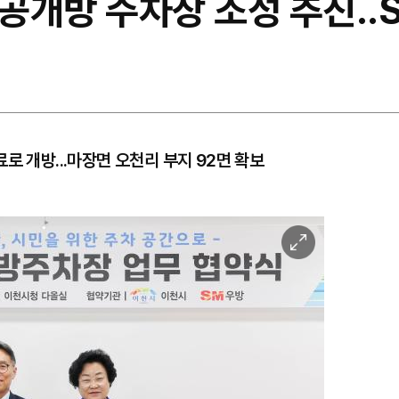
공개방 주차장 조성 추진..
로 개방...마장면 오천리 부지 92면 확보
이
미
지
확
대