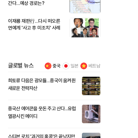
간다…예상 경로는?
이재룡 재판行…다시 떠오른
연예계 '사고 후 미조치' 사례
글로벌 뉴스
중국
일본
베트남
희토류 다음은 광모듈…중국이 움켜쥔
새로운 전략자산
중국산 에어콘을 웃돈 주고 산다...유럽
열광시킨 메이디
스티븐 로치 '과거의 홍콩'은 끝났지만