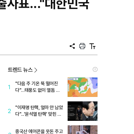
사표..."대한민국
공
프
텍
유
린
스
트
트
크
기
트렌드 뉴스
"다음 주 기온 뚝 떨어진
1
다"…태풍도 없이 열돔 박
살 낸 '이것'
"이재명 탄핵, 얼마 안 남았
2
다"...'윤석열 탄핵' 맞힌 무
당, '성지글' 등장
중국산 에어콘을 웃돈 주고