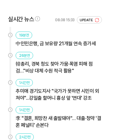
실시간 뉴스
08.08 15:33
UPDATE
19분전
中인민은행, 금 보유량 21개월 연속 증가세
26분전
韓총리, 경북 청도 찾아 가뭄·폭염 피해 점
검…"비상 대체 수원 적극 활용"
1시간전
추미애 경기도지사 "국가가 못하면 시민이 외
쳐야"...강일출 할머니 흉상 앞 '연대' 강조
1시간전
李 "결혼, 희망찬 새 출발돼야"… 대출·청약 '결
혼 페널티' 손본다
2시간전