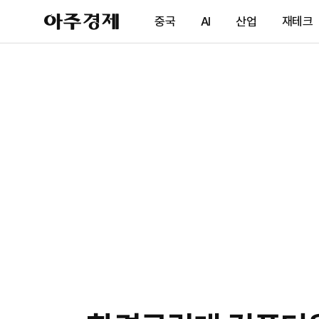
아
중국
AI
산업
재테크
주
경
제