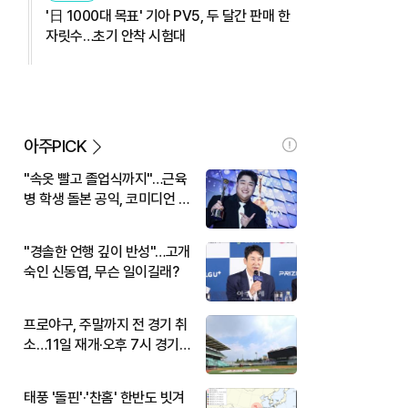
'日 1000대 목표' 기아 PV5, 두 달간 판매 한
자릿수…초기 안착 시험대
아주PICK
"속옷 빨고 졸업식까지"…근육
병 학생 돌본 공익, 코미디언 김
규원이었다
"경솔한 언행 깊이 반성"…고개
숙인 신동엽, 무슨 일이길래?
프로야구, 주말까지 전 경기 취
소…11일 재개·오후 7시 경기
시작
태풍 '돌핀'·'찬홈' 한반도 빗겨