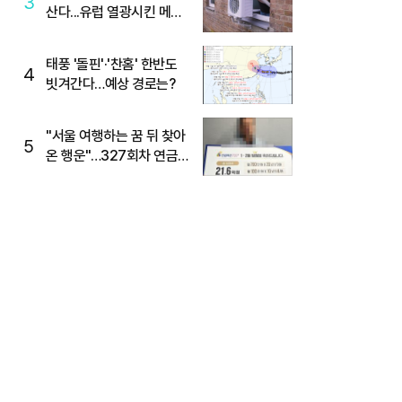
3
산다...유럽 열광시킨 메이
디
태풍 '돌핀'·'찬홈' 한반도
4
빗겨간다…예상 경로는?
"서울 여행하는 꿈 뒤 찾아
5
온 행운"…327회차 연금
복권720+ 당첨번호조회
주목