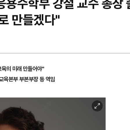
용수학부 강철 교수 총장 출
로 만들겠다"
교육의 미래 만들어야"
육본부 부본부장 등 역임
이
미
지