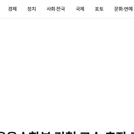
경제
정치
사회·전국
국제
포토
문화·연예