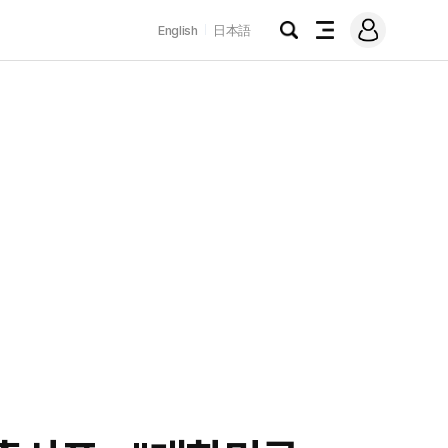
로
English
日本語
그
검
전
인
색
체
메
뉴