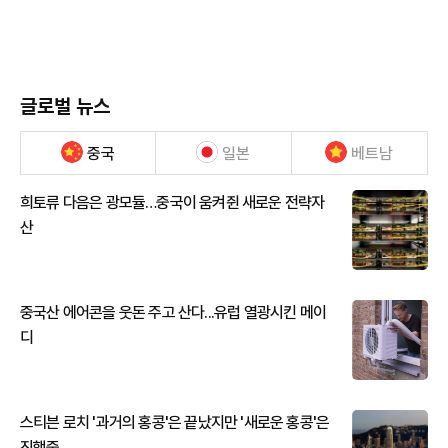
글로벌 뉴스
중국
일본
베트남
희토류 다음은 광모듈…중국이 움켜쥔 새로운 전략자
산
중국산 에어콘을 웃돈 주고 산다...유럽 열광시킨 메이
디
스티븐 로치 '과거의 홍콩'은 끝났지만 '새로운 홍콩'은
진행중