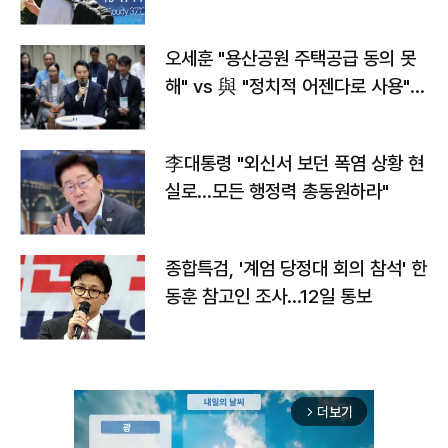
오세훈 "용산공원 주택공급 동의 못
해" vs 與 "정치적 어젠다로 사용"
맞불
李대통령 "외신서 보던 폭염 상황 현
실로…모든 행정력 총동원하라"
종합특검, '계엄 당정대 회의 참석' 한
동훈 참고인 조사...12일 통보
더보기
arrow_forward_ios