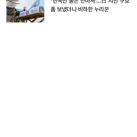
"한국산 물은 안마셔"…日 지진 구호
품 보냈더니 비하한 누리꾼