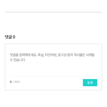
댓글
0
0
/ 300
등록