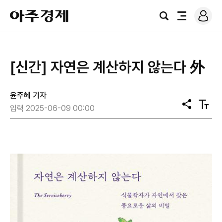
로
아
그
검
전
주
인
색
체
경
메
제
뉴
[신간] 자연은 계산하지 않는다 外
윤주혜 기자
공
텍
입력 2025-06-09 00:00
유
스
트
크
기