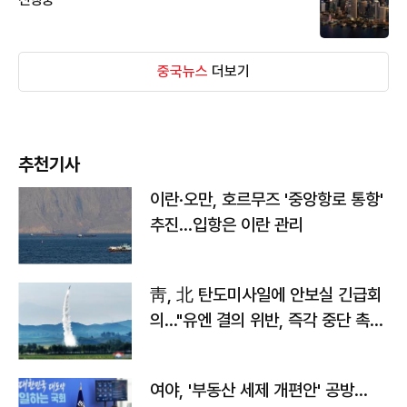
중국뉴스
더보기
추천기사
이란·오만, 호르무즈 '중앙항로 통항'
추진…입항은 이란 관리
靑, 北 탄도미사일에 안보실 긴급회
의…"유엔 결의 위반, 즉각 중단 촉
구"
여야, '부동산 세제 개편안' 공방…