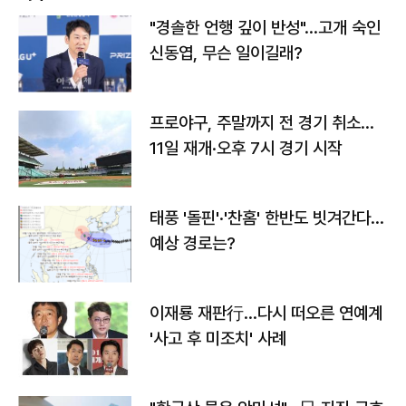
"경솔한 언행 깊이 반성"…고개 숙인
신동엽, 무슨 일이길래?
프로야구, 주말까지 전 경기 취소…
11일 재개·오후 7시 경기 시작
태풍 '돌핀'·'찬홈' 한반도 빗겨간다…
예상 경로는?
이재룡 재판行…다시 떠오른 연예계
'사고 후 미조치' 사례