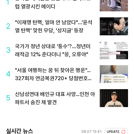
1
럽 열광시킨 메이디
"이재명 탄핵, 얼마 안 남았다"...'윤석
2
열 탄핵' 맞힌 무당, '성지글' 등장
국가가 청년 상대로 '통수'?...청년미
3
래적금 12% 준다더니 "응, 오류야"
"서울 여행하는 꿈 뒤 찾아온 행운"…
4
327회차 연금복권720+ 당첨번호조
회 주목
신남성연대 배인규 대표 사망…인천 아
5
파트서 숨진 채 발견
실시간 뉴스
08.07 13:41
UPDATE