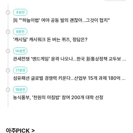
4분전
與 "'하늘이법' 여야 공동 발의 괜찮아…그것이 협치"
9분전
'캐시딜' 캐시워크 돈 버는 퀴즈, 정답은?
14분전
관세전쟁 '엔드게임' 윤곽 나오나…한국 新통상정책 교두보 활
용해야
17분전
섬유패션 글로벌 경쟁력 키운다…산업부 15개 과제 180억 지
원
18분전
농식품부, '천원의 아침밥' 참여 200개 대학 선정
아주PICK >