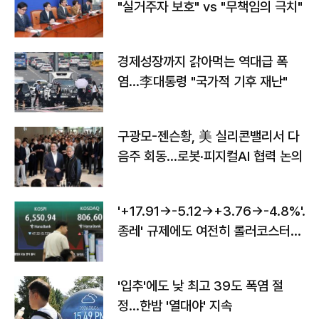
"실거주자 보호" vs "무책임의 극치"
경제성장까지 갉아먹는 역대급 폭
염…李대통령 "국가적 기후 재난"
구광모-젠슨황, 美 실리콘밸리서 다
음주 회동…로봇·피지컬AI 협력 논의
'+17.91→-5.12→+3.76→-4.8%'…'
종레' 규제에도 여전히 롤러코스터
타는 코스피
'입추'에도 낮 최고 39도 폭염 절
정…한밤 '열대야' 지속