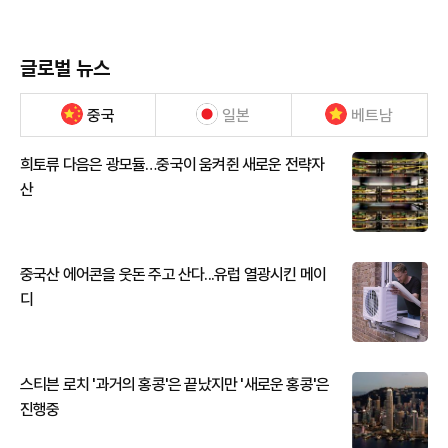
글로벌 뉴스
중국
일본
베트남
희토류 다음은 광모듈…중국이 움켜쥔 새로운 전략자
산
중국산 에어콘을 웃돈 주고 산다...유럽 열광시킨 메이
디
스티븐 로치 '과거의 홍콩'은 끝났지만 '새로운 홍콩'은
진행중