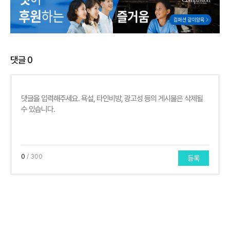
댓글
0
0
/ 300
등록