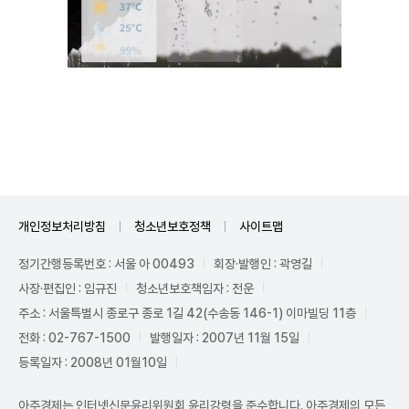
Unmute
개인정보처리방침
청소년보호정책
사이트맵
정기간행등록번호 : 서울 아 00493
회장·발행인 : 곽영길
사장·편집인 : 임규진
청소년보호책임자 : 전운
주소 : 서울특별시 종로구 종로 1길 42(수송동 146-1) 이마빌딩 11층
전화 : 02-767-1500
발행일자 : 2007년 11월 15일
등록일자 : 2008년 01월10일
아주경제는 인터넷신문윤리위원회 윤리강령을 준수합니다. 아주경제의 모든