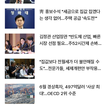
靑 홍보수석 "세금으로 집값 잡겠다
는 생각 없어…주택 공급 '속도전'"
김정관 산업장관 "반도체 산업, 빠른
시장 선점 필요…주52시간제 손봐
야"
"집값보다 전월세가 더 불안해질 수
도"…전문가들, 세제개편안 부작용
우려
6월 경상흑자, 497억달러 '사상 최
대'…OECD 2위 수준