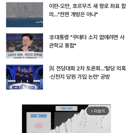
이란·오만, 호르무즈 새 항로 좌표 합
의…"전면 개방은 아냐"
李대통령 "쿠데타 소지 없애려면 사
관학교 통합"
與 전당대회 2차 토론회…'탈당 의혹
·신천지 당원 가입 논란' 공방
더보기
arrow_forward_ios