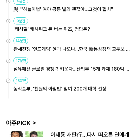
4분전
與 "'하늘이법' 여야 공동 발의 괜찮아…그것이 협치"
9분전
'캐시딜' 캐시워크 돈 버는 퀴즈, 정답은?
14분전
관세전쟁 '엔드게임' 윤곽 나오나…한국 新통상정책 교두보 활
용해야
17분전
섬유패션 글로벌 경쟁력 키운다…산업부 15개 과제 180억 지
원
18분전
농식품부, '천원의 아침밥' 참여 200개 대학 선정
아주PICK >
이재룡 재판行…다시 떠오른 연예계