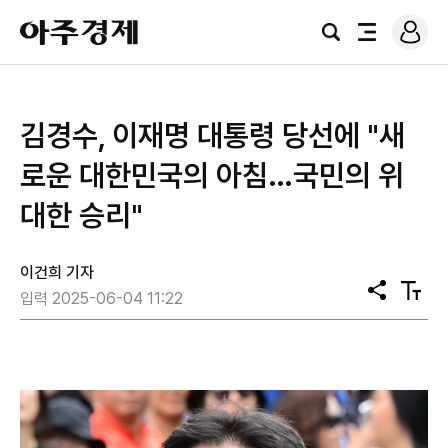
로
아
그
검
전
주
인
색
체
경
메
제
뉴
김경수, 이재명 대통령 당선에 "새
로운 대한민국의 아침…국민의 위
대한 승리"
이건희 기자
공
텍
입력 2025-06-04 11:22
유
스
트
크
기