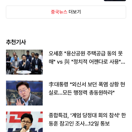
중국뉴스
더보기
추천기사
오세훈 "용산공원 주택공급 동의 못
해" vs 與 "정치적 어젠다로 사용"
맞불
李대통령 "외신서 보던 폭염 상황 현
실로…모든 행정력 총동원하라"
종합특검, '계엄 당정대 회의 참석' 한
동훈 참고인 조사...12일 통보