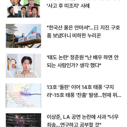
'사고 후 미조치' 사례
"한국산 물은 안마셔"…日 지진 구호
품 보냈더니 비하한 누리꾼
'태도 논란' 정준원 "난 배우 하면 안
되는 사람인가? 생각 했다"
13호 '돌핀' 이어 14호 태풍 '구지
라'·15호 태풍 '찬홈' 발생…현재 위
치와 이동경로는?
이상준, LA 공연 논란에 사과 "너무
죄송…연구하고 공부할 것"