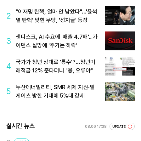
"이재명 탄핵, 얼마 안 남았다"...'윤석
2
열 탄핵' 맞힌 무당, '성지글' 등장
샌디스크, AI 수요에 '매출 4.7배'…가
3
이던스 실망에 '주가는 하락'
국가가 청년 상대로 '통수'?...청년미
4
래적금 12% 준다더니 "응, 오류야"
두산에너빌리티, SMR 세제 지원·빌
5
게이츠 방한 기대에 5%대 강세
실시간 뉴스
08.06 17:38
UPDATE