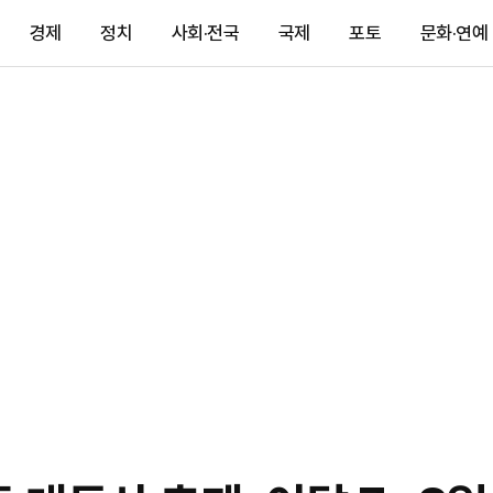
경제
정치
사회·전국
국제
포토
문화·연예