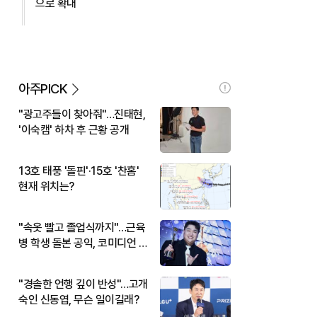
으로 확대
아주PICK
"광고주들이 찾아줘"…진태현,
'이숙캠' 하차 후 근황 공개
13호 태풍 '돌핀'·15호 '찬홈'
현재 위치는?
"속옷 빨고 졸업식까지"…근육
병 학생 돌본 공익, 코미디언 김
규원이었다
"경솔한 언행 깊이 반성"…고개
숙인 신동엽, 무슨 일이길래?