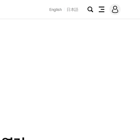
로
English
日本語
그
검
전
인
색
체
메
뉴