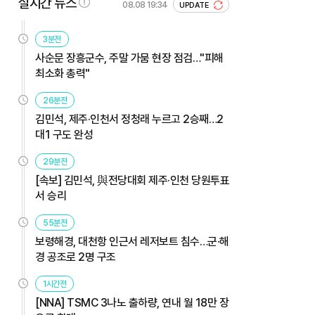
실시간 뉴스
08.08 19:34
UPDATE
3분전
사순문 장흥군수, 주말 가뭄 현장 점검…"피해
최소화 총력"
26분전
김민석, 제주·인천서 정청래 누르고 2승째…2
대1 구도 완성
29분전
[속보] 김민석, 與전당대회 제주·인천 당원투표
서 승리
55분전
보령해경, 대천항 인근서 레저보트 침수…군·해
경 공조로 2명 구조
1시간전
[NNA] TSMC 3나노 출하량, 연내 월 18만 장