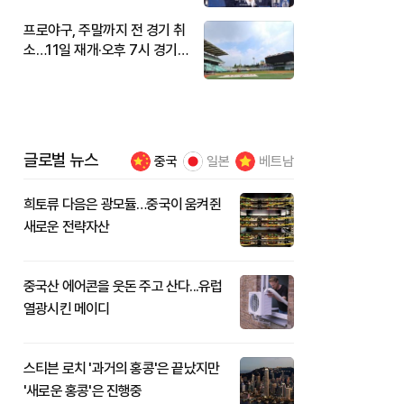
프로야구, 주말까지 전 경기 취
소…11일 재개·오후 7시 경기
시작
글로벌 뉴스
중국
일본
베트남
희토류 다음은 광모듈…중국이 움켜쥔
새로운 전략자산
중국산 에어콘을 웃돈 주고 산다...유럽
열광시킨 메이디
스티븐 로치 '과거의 홍콩'은 끝났지만
'새로운 홍콩'은 진행중