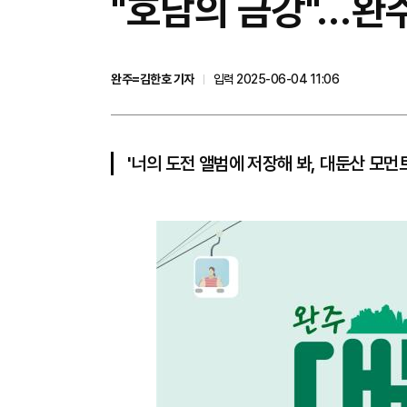
"호남의 금강"…완주
완주=김한호 기자
입력 2025-06-04 11:06
'너의 도전 앨범에 저장해 봐, 대둔산 모먼트