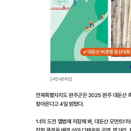
[사진=완주군]
전북특별자치도 완주군은 2025 완주 대둔산 축
찾아온다고 4일 밝혔다.
‘너의 도전 앨범에 저장해 봐, 대둔산 모먼트!
장한 풍경을 배경 삼아 다채로운 공연, 먹거리,