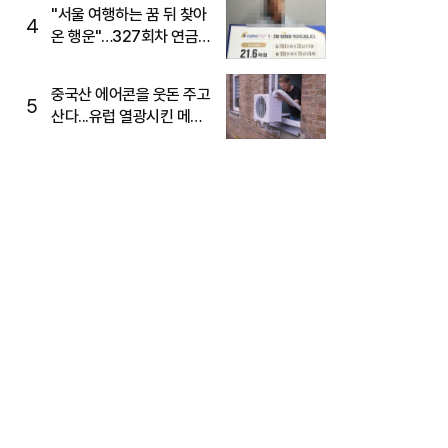
"서울 여행하는 꿈 뒤 찾아
4
온 행운"…327회차 연금
복권720+ 당첨번호조회
주목
중국산 에어콘을 웃돈 주고
5
산다...유럽 열광시킨 메이
디