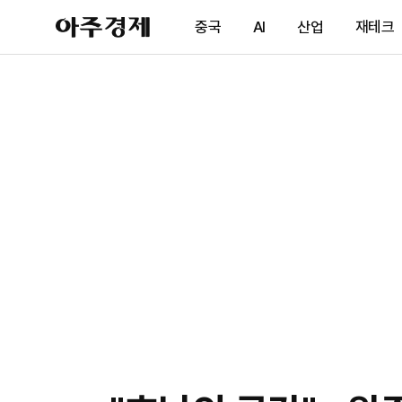
아
중국
AI
산업
재테크
주
경
제