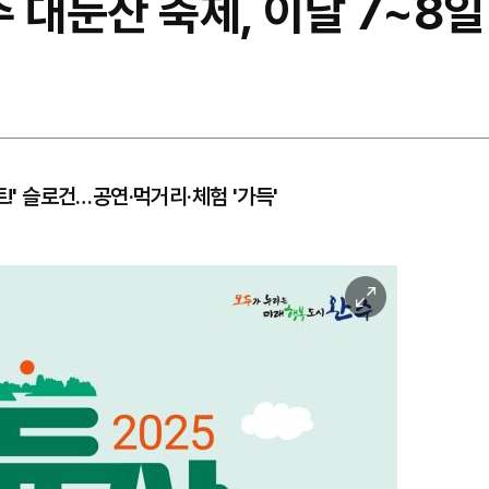
 대둔산 축제, 이달 7~8일
!' 슬로건…공연‧먹거리‧체험 '가득'
이
미
지
확
대