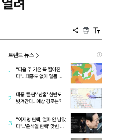
 열려
공
프
텍
유
린
스
트
트
크
기
트렌드 뉴스
"다음 주 기온 뚝 떨어진
1
다"…태풍도 없이 열돔 박
살 낸 '이것'
태풍 '돌핀'·'찬홈' 한반도
2
빗겨간다…예상 경로는?
"이재명 탄핵, 얼마 안 남았
3
다"...'윤석열 탄핵' 맞힌 무
당, '성지글' 등장