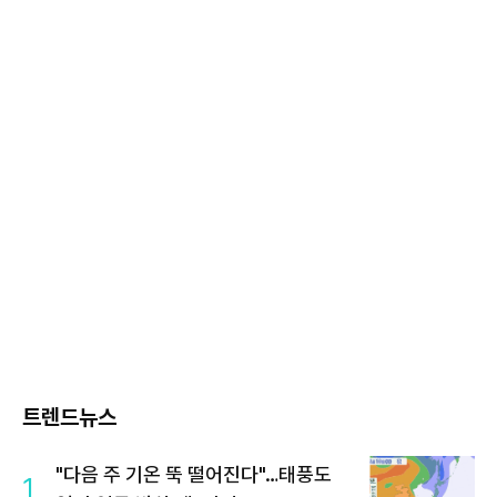
트렌드뉴스
"다음 주 기온 뚝 떨어진다"…태풍도
1