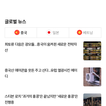
글로벌 뉴스
중국
일본
베트남
희토류 다음은 광모듈…중국이 움켜쥔 새로운 전략자
산
중국산 에어콘을 웃돈 주고 산다...유럽 열광시킨 메이
디
스티븐 로치 '과거의 홍콩'은 끝났지만 '새로운 홍콩'은
진행중