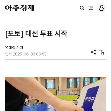
로
아
그
검
전
주
인
색
체
경
메
제
뉴
[포토] 대선 투표 시작
유대길 기자
공
텍
입력 2025-06-03 09:53
유
스
트
크
기