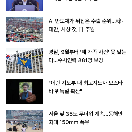
AI 반도체가 뒤집은 수출 순위…韓·
대만, 사상 첫 日 추월
경찰, 9월부터 '제 가족 사건' 못 맡는
다…수사인력 881명 보강
"이란 지도부 내 최고지도자 모즈타
바 위독설 확산"
서울 낮 35도 무더위 계속…동해안
최대 150㎜ 폭우