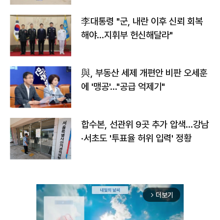
李대통령 "군, 내란 이후 신뢰 회복
해야…지휘부 헌신해달라"
與, 부동산 세제 개편안 비판 오세훈
에 '맹공'…"공급 억제기"
합수본, 선관위 9곳 추가 압색…강남
·서초도 '투표율 허위 입력' 정황
더보기
arrow_forward_ios