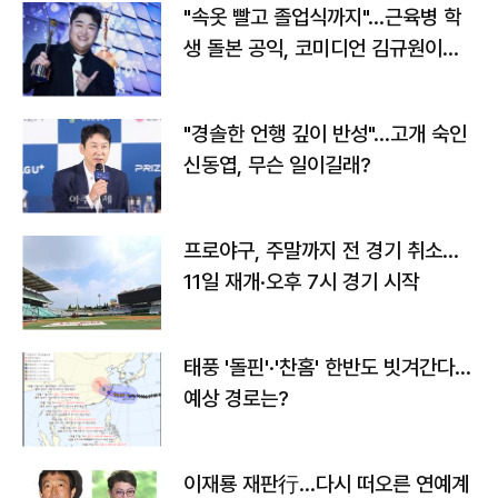
"속옷 빨고 졸업식까지"…근육병 학
생 돌본 공익, 코미디언 김규원이었
다
"경솔한 언행 깊이 반성"…고개 숙인
신동엽, 무슨 일이길래?
프로야구, 주말까지 전 경기 취소…
11일 재개·오후 7시 경기 시작
태풍 '돌핀'·'찬홈' 한반도 빗겨간다…
예상 경로는?
이재룡 재판行…다시 떠오른 연예계