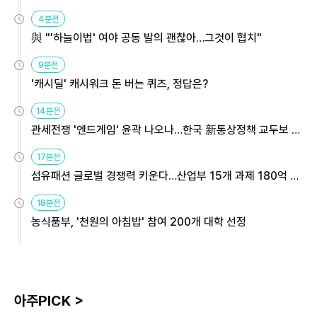
4분전
與 "'하늘이법' 여야 공동 발의 괜찮아…그것이 협치"
9분전
'캐시딜' 캐시워크 돈 버는 퀴즈, 정답은?
14분전
관세전쟁 '엔드게임' 윤곽 나오나…한국 新통상정책 교두보 활
용해야
17분전
섬유패션 글로벌 경쟁력 키운다…산업부 15개 과제 180억 지
원
18분전
농식품부, '천원의 아침밥' 참여 200개 대학 선정
아주PICK >