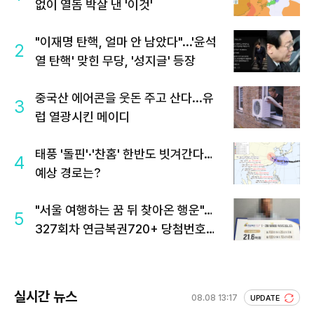
없이 열돔 박살 낸 '이것'
"이재명 탄핵, 얼마 안 남았다"...'윤석
2
열 탄핵' 맞힌 무당, '성지글' 등장
중국산 에어콘을 웃돈 주고 산다...유
3
럽 열광시킨 메이디
태풍 '돌핀'·'찬홈' 한반도 빗겨간다…
4
예상 경로는?
"서울 여행하는 꿈 뒤 찾아온 행운"…
5
327회차 연금복권720+ 당첨번호조
회 주목
실시간 뉴스
08.08 13:17
UPDATE