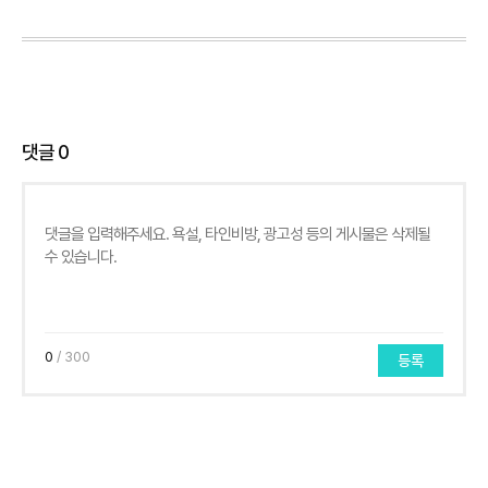
댓글
0
0
/ 300
등록