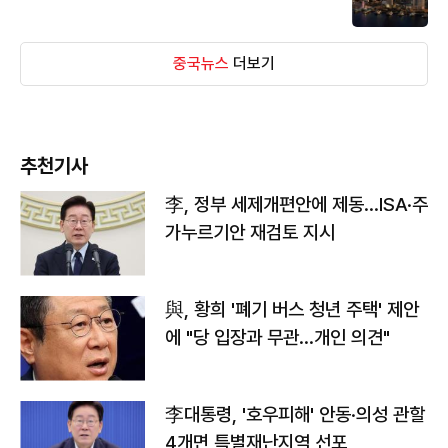
중국뉴스
더보기
추천기사
李, 정부 세제개편안에 제동…ISA·주
가누르기안 재검토 지시
與, 황희 '폐기 버스 청년 주택' 제안
에 "당 입장과 무관…개인 의견"
李대통령, '호우피해' 안동·의성 관할
4개면 특별재난지역 선포