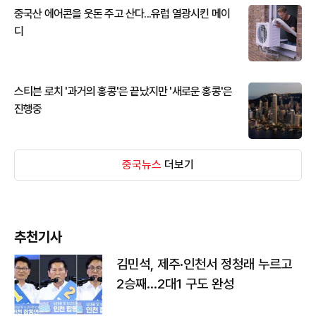
중국산 에어콘을 웃돈 주고 산다...유럽 열광시킨 메이
디
스티븐 로치 '과거의 홍콩'은 끝났지만 '새로운 홍콩'은
진행중
중국뉴스
더보기
추천기사
김민석, 제주·인천서 정청래 누르고
2승째…2대1 구도 완성