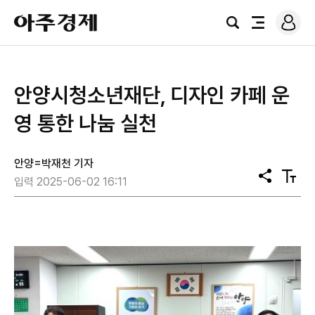
로
아
그
검
전
주
인
색
체
경
메
제
뉴
안양시청소년재단, 디자인 카페 운
영 통한 나눔 실천
안양=박재천 기자
공
텍
입력 2025-06-02 16:11
유
스
트
크
기