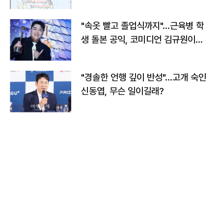
"속옷 빨고 졸업식까지"…근육병 학
생 돌본 공익, 코미디언 김규원이었
다
"경솔한 언행 깊이 반성"…고개 숙인
신동엽, 무슨 일이길래?