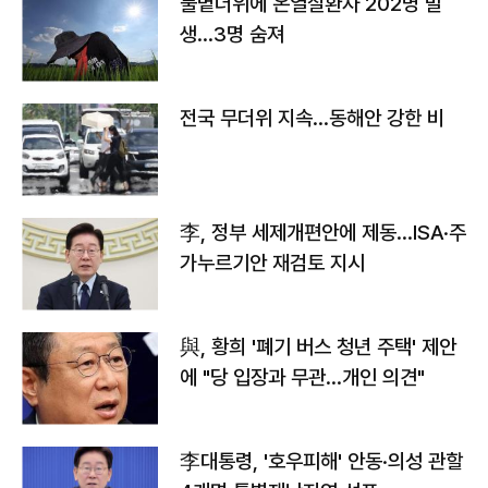
불볕더위에 온열질환자 202명 발
생…3명 숨져
전국 무더위 지속…동해안 강한 비
李, 정부 세제개편안에 제동…ISA·주
가누르기안 재검토 지시
與, 황희 '폐기 버스 청년 주택' 제안
에 "당 입장과 무관…개인 의견"
李대통령, '호우피해' 안동·의성 관할