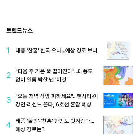
트렌드뉴스
1
태풍 '찬홈' 한국 오나…예상 경로 보니
"다음 주 기온 뚝 떨어진다"…태풍도
2
없이 열돔 박살 낸 '이것'
"오늘 저녁 상암 피하세요"…맨시티·이
3
강인·리센느 뜬다, 6호선 혼잡 예상
태풍 '돌핀'·'찬홈' 한반도 빗겨간다…
4
예상 경로는?