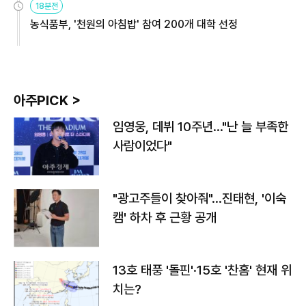
18분전
농식품부, '천원의 아침밥' 참여 200개 대학 선정
아주PICK >
임영웅, 데뷔 10주년…"난 늘 부족한
사람이었다"
"광고주들이 찾아줘"…진태현, '이숙
캠' 하차 후 근황 공개
13호 태풍 '돌핀'·15호 '찬홈' 현재 위
치는?