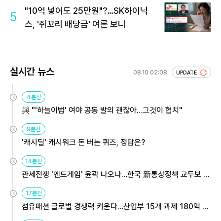
"10억 넣어도 25만원"?…SK하이닉
5
스, '쥐꼬리 배당금' 여론 보니
실시간 뉴스
08.10 02:08
UPDATE
4분전
與 "'하늘이법' 여야 공동 발의 괜찮아…그것이 협치"
9분전
'캐시딜' 캐시워크 돈 버는 퀴즈, 정답은?
14분전
관세전쟁 '엔드게임' 윤곽 나오나…한국 新통상정책 교두보 활
용해야
17분전
섬유패션 글로벌 경쟁력 키운다…산업부 15개 과제 180억 지
원