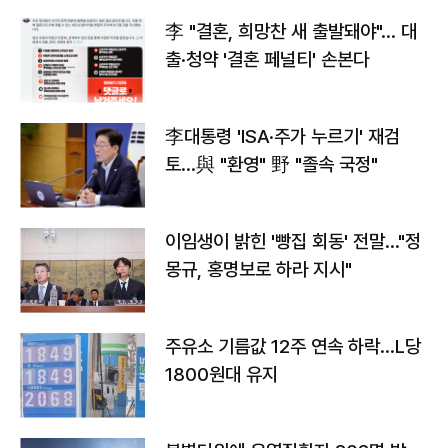
李 "결혼, 희망찬 새 출발돼야"… 대
출·청약 '결혼 페널티' 손본다
李대통령 'ISA·주가 누르기' 재검
토…與 "환영" 野 "졸속 국정"
이임생이 밝힌 '빵집 회동' 전말…"정
몽규, 홍명보로 하라 지시"
주유소 기름값 12주 연속 하락…L당
1800원대 유지