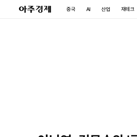
아
중국
AI
산업
재테크
주
경
제