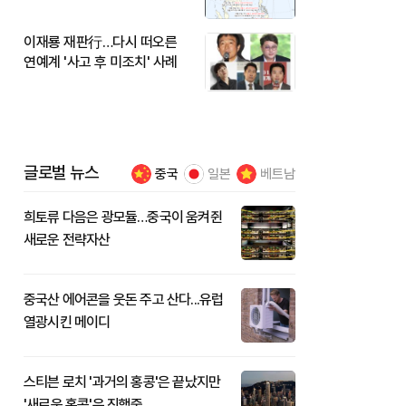
이재룡 재판行…다시 떠오른
연예계 '사고 후 미조치' 사례
글로벌 뉴스
중국
일본
베트남
희토류 다음은 광모듈…중국이 움켜쥔
새로운 전략자산
중국산 에어콘을 웃돈 주고 산다...유럽
열광시킨 메이디
스티븐 로치 '과거의 홍콩'은 끝났지만
'새로운 홍콩'은 진행중