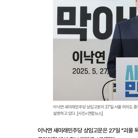
이낙연 새미래민주당 상임고문이 27일 서울 여의도 중
설명하고 있다. [사진=연합뉴스]
이낙연 새미래민주당 상임고문은 27일 "괴물 