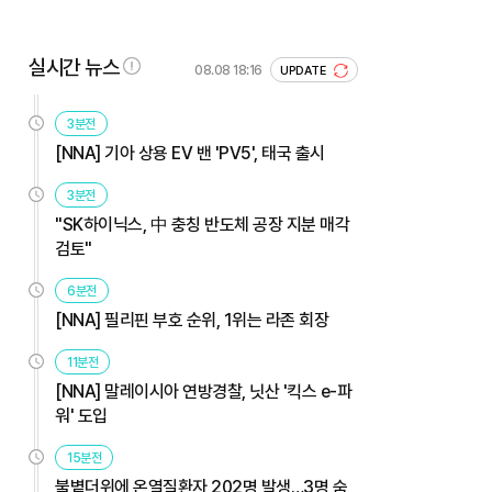
실시간 뉴스
08.08 18:16
UPDATE
3분전
[NNA] 기아 상용 EV 밴 'PV5', 태국 출시
3분전
"SK하이닉스, 中 충칭 반도체 공장 지분 매각
검토"
6분전
[NNA] 필리핀 부호 순위, 1위는 라존 회장
11분전
[NNA] 말레이시아 연방경찰, 닛산 '킥스 e-파
워' 도입
15분전
불볕더위에 온열질환자 202명 발생…3명 숨