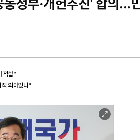
공동정부·개헌추진' 합의...민
 적합"
치적 의미있나"
이
미
지