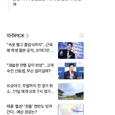
져
아주PICK
"속옷 빨고 졸업식까지"…근육
병 학생 돌본 공익, 코미디언 김
규원이었다
"경솔한 언행 깊이 반성"…고개
숙인 신동엽, 무슨 일이길래?
프로야구, 주말까지 전 경기 취
소…11일 재개·오후 7시 경기
시작
태풍 '돌핀'·'찬홈' 한반도 빗겨
간다…예상 경로는?