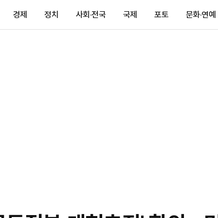
경제
정치
사회·전국
국제
포토
문화·연예