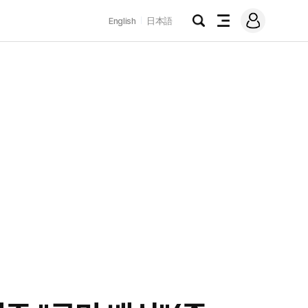
로
English
日本語
그
검
전
인
색
체
메
뉴