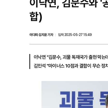
이낙연, 김문수와 '
합)
이다희·김지윤 기자
입력 2025-05-27 15:49
이낙연 "김문수, 괴물 독재국가 출현 막는데
김민석 "마이너스 10점과 결합이 무슨 정