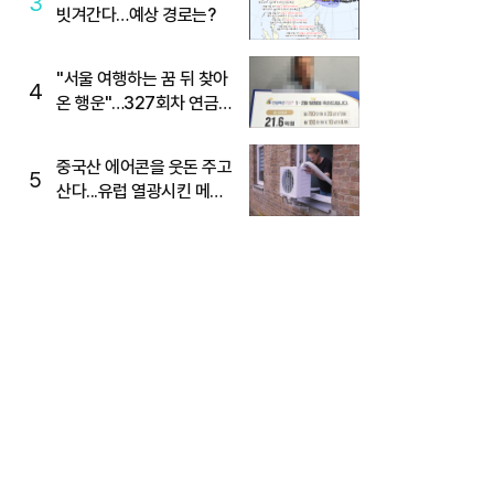
3
빗겨간다…예상 경로는?
"서울 여행하는 꿈 뒤 찾아
4
온 행운"…327회차 연금
복권720+ 당첨번호조회
주목
중국산 에어콘을 웃돈 주고
5
산다...유럽 열광시킨 메이
디