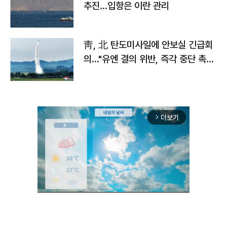
추진…입항은 이란 관리
靑, 北 탄도미사일에 안보실 긴급회
의…"유엔 결의 위반, 즉각 중단 촉
구"
더보기
arrow_forward_ios
Mute