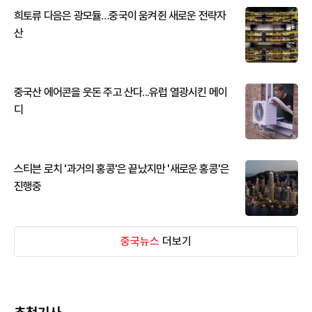
희토류 다음은 광모듈…중국이 움켜쥔 새로운 전략자
산
중국산 에어콘을 웃돈 주고 산다...유럽 열광시킨 메이
디
스티븐 로치 '과거의 홍콩'은 끝났지만 '새로운 홍콩'은
진행중
중국뉴스
더보기