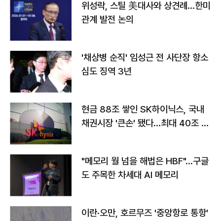
위성락, 스틸 美대사와 상견례…한미
관계 발전 논의
'채상병 순직' 임성근 전 사단장 항소
심도 징역 3년
현금 88조 쌓인 SK하이닉스, 국내
채권시장 '큰손' 됐다…최대 40조 투
자
"메모리 월 넘을 해법은 HBF"…구글
도 주목한 차세대 AI 메모리
이란·오만, 호르무즈 '중앙항로 통항'