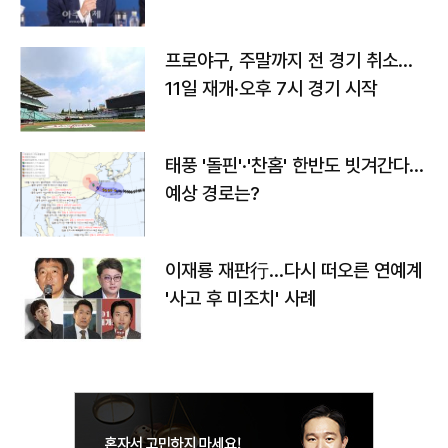
프로야구, 주말까지 전 경기 취소…
11일 재개·오후 7시 경기 시작
태풍 '돌핀'·'찬홈' 한반도 빗겨간다…
예상 경로는?
이재룡 재판行…다시 떠오른 연예계
'사고 후 미조치' 사례