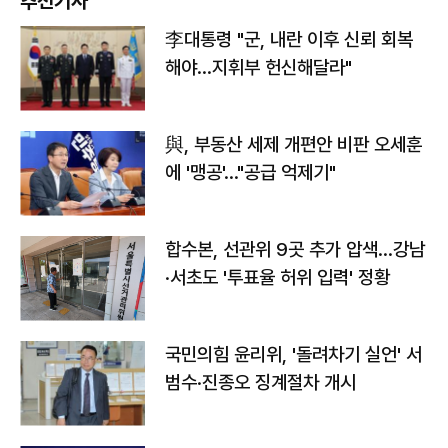
추천기사
李대통령 "군, 내란 이후 신뢰 회복
해야…지휘부 헌신해달라"
與, 부동산 세제 개편안 비판 오세훈
에 '맹공'…"공급 억제기"
합수본, 선관위 9곳 추가 압색…강남
·서초도 '투표율 허위 입력' 정황
국민의힘 윤리위, '돌려차기 실언' 서
범수·진종오 징계절차 개시