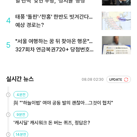
열 탄핵' 맞힌 무당, '성지글' 등장
태풍 '돌핀'·'찬홈' 한반도 빗겨간다…
4
예상 경로는?
"서울 여행하는 꿈 뒤 찾아온 행운"…
5
327회차 연금복권720+ 당첨번호조
회 주목
실시간 뉴스
08.08 02:30
UPDATE
4분전
與 "'하늘이법' 여야 공동 발의 괜찮아…그것이 협치"
9분전
'캐시딜' 캐시워크 돈 버는 퀴즈, 정답은?
14분전