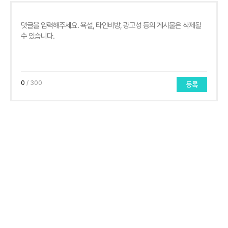
0
/ 300
등록