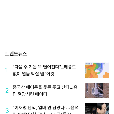
트렌드뉴스
"다음 주 기온 뚝 떨어진다"…태풍도
1
없이 열돔 박살 낸 '이것'
중국산 에어콘을 웃돈 주고 산다...유
2
럽 열광시킨 메이디
"이재명 탄핵, 얼마 안 남았다"...'윤석
3