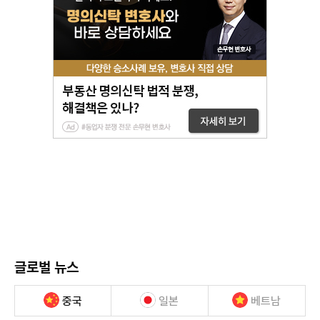
글로벌 뉴스
중국
일본
베트남