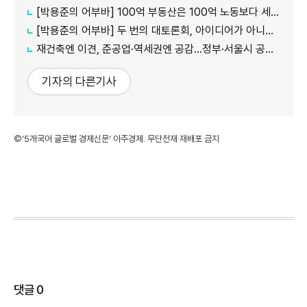
[박용준의 어부바] 100억 부동산은 100억 노동보다 세금을 덜 낼까
[박용준의 어부바] 두 번의 대토론회, 아이디어가 아니라 결론이 듣고 싶다
재건축엔 이견, 준공업·역세권엔 공감…정부·서울시 공급책 '동상이몽'
기자의 다른기사
©'5개국어 글로벌 경제신문' 아주경제. 무단전재·재배포 금지
댓글
0