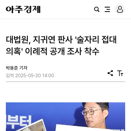
로
아
그
검
전
주
인
색
체
경
메
제
뉴
대법원, 지귀연 판사 '술자리 접대
의혹' 이례적 공개 조사 착수
박용준 기자
공
텍
입력 2025-05-20 14:00
유
스
트
크
기