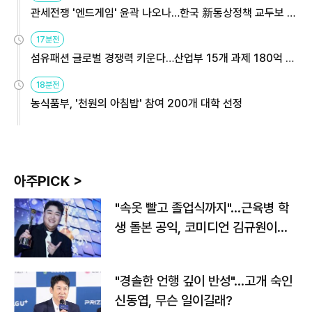
관세전쟁 '엔드게임' 윤곽 나오나…한국 新통상정책 교두보 활
용해야
17분전
섬유패션 글로벌 경쟁력 키운다…산업부 15개 과제 180억 지
원
18분전
농식품부, '천원의 아침밥' 참여 200개 대학 선정
아주PICK >
"속옷 빨고 졸업식까지"…근육병 학
생 돌본 공익, 코미디언 김규원이었
다
"경솔한 언행 깊이 반성"…고개 숙인
신동엽, 무슨 일이길래?