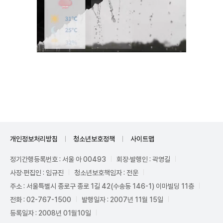
Unmute
개인정보처리방침
청소년보호정책
사이트맵
정기간행등록번호 : 서울 아 00493
회장·발행인 : 곽영길
사장·편집인 : 임규진
청소년보호책임자 : 전운
주소 : 서울특별시 종로구 종로 1길 42(수송동 146-1) 이마빌딩 11층
전화 : 02-767-1500
발행일자 : 2007년 11월 15일
등록일자 : 2008년 01월10일