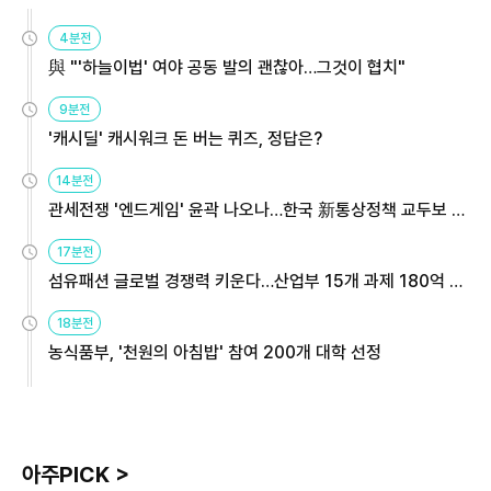
4분전
與 "'하늘이법' 여야 공동 발의 괜찮아…그것이 협치"
9분전
'캐시딜' 캐시워크 돈 버는 퀴즈, 정답은?
14분전
관세전쟁 '엔드게임' 윤곽 나오나…한국 新통상정책 교두보 활
용해야
17분전
섬유패션 글로벌 경쟁력 키운다…산업부 15개 과제 180억 지
원
18분전
농식품부, '천원의 아침밥' 참여 200개 대학 선정
아주PICK >