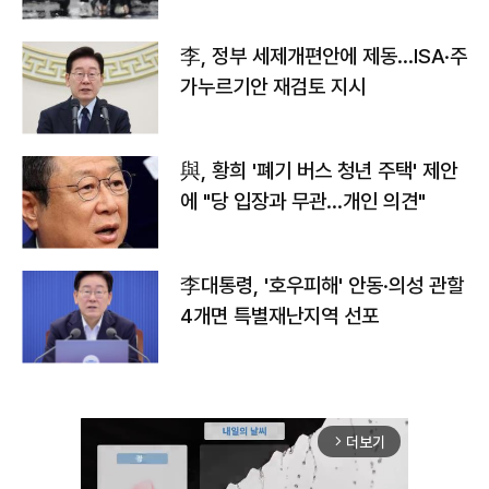
李, 정부 세제개편안에 제동…ISA·주
가누르기안 재검토 지시
與, 황희 '폐기 버스 청년 주택' 제안
에 "당 입장과 무관…개인 의견"
李대통령, '호우피해' 안동·의성 관할
4개면 특별재난지역 선포
더보기
arrow_forward_ios