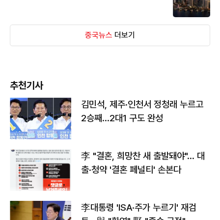
중국뉴스
더보기
추천기사
김민석, 제주·인천서 정청래 누르고
2승째…2대1 구도 완성
李 "결혼, 희망찬 새 출발돼야"… 대
출·청약 '결혼 페널티' 손본다
李대통령 'ISA·주가 누르기' 재검