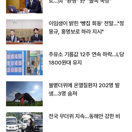
토…與 "환영" 野 "졸속 국정"
이임생이 밝힌 '빵집 회동' 전말…"정
몽규, 홍명보로 하라 지시"
주유소 기름값 12주 연속 하락…L당
1800원대 유지
불볕더위에 온열질환자 202명 발
생…3명 숨져
전국 무더위 지속…동해안 강한 비