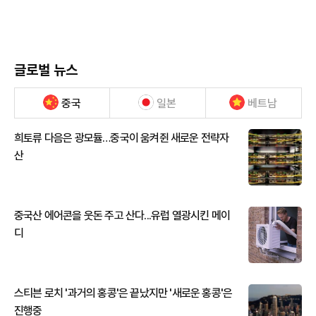
글로벌 뉴스
중국
일본
베트남
희토류 다음은 광모듈…중국이 움켜쥔 새로운 전략자
산
중국산 에어콘을 웃돈 주고 산다...유럽 열광시킨 메이
디
스티븐 로치 '과거의 홍콩'은 끝났지만 '새로운 홍콩'은
진행중