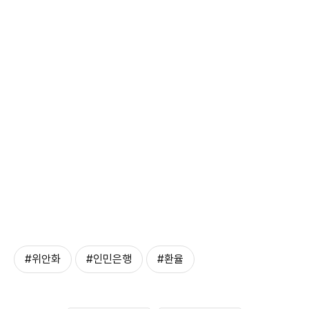
#위안화
#인민은행
#환율