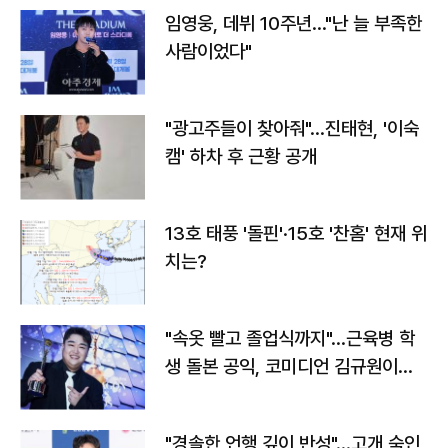
임영웅, 데뷔 10주년…"난 늘 부족한
사람이었다"
"광고주들이 찾아줘"…진태현, '이숙
캠' 하차 후 근황 공개
13호 태풍 '돌핀'·15호 '찬홈' 현재 위
치는?
"속옷 빨고 졸업식까지"…근육병 학
생 돌본 공익, 코미디언 김규원이었
다
"경솔한 언행 깊이 반성"…고개 숙인