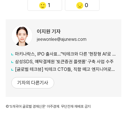
1
0
이지원 기자
jeewonlee@ajunews.com
마키나락스, IPO 출사표…"빅테크와 다른 '현장형 AI'로 승부"
삼성SDS, 예탁결제원 '토큰증권 플랫폼' 구축 사업 수주
[글로벌 테크뷰] 빅테크 CTO들, 직함 떼고 엔지니어로 유턴...'앤트로픽행 러시' 이유는
기자의 다른기사
©'5개국어 글로벌 경제신문' 아주경제. 무단전재·재배포 금지