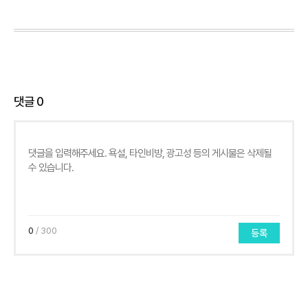
댓글
0
0
/ 300
등록