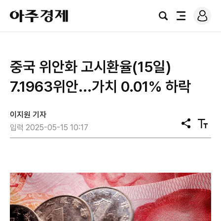
로
아
그
검
전
주
인
색
체
경
메
제
뉴
중국 위안화 고시환율(15일)
7.1963위안...가치 0.01% 하락
이지원 기자
공
텍
입력 2025-05-15 10:17
유
스
트
크
기