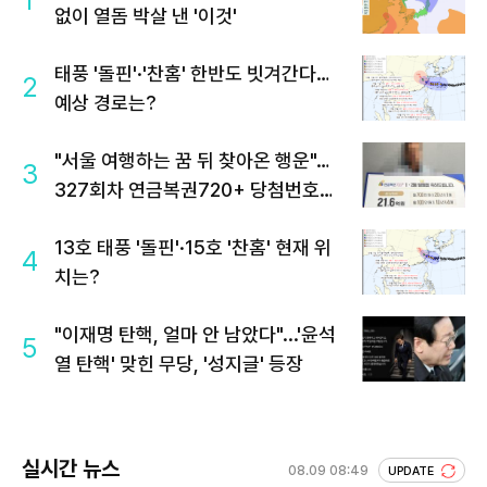
1
없이 열돔 박살 낸 '이것'
태풍 '돌핀'·'찬홈' 한반도 빗겨간다…
2
예상 경로는?
"서울 여행하는 꿈 뒤 찾아온 행운"…
3
327회차 연금복권720+ 당첨번호조
회 주목
13호 태풍 '돌핀'·15호 '찬홈' 현재 위
4
치는?
"이재명 탄핵, 얼마 안 남았다"...'윤석
5
열 탄핵' 맞힌 무당, '성지글' 등장
실시간 뉴스
08.09 08:49
UPDATE