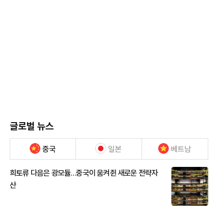
글로벌 뉴스
중국
일본
베트남
희토류 다음은 광모듈…중국이 움켜쥔 새로운 전략자
산