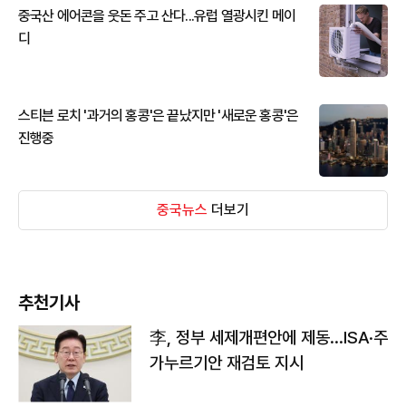
중국산 에어콘을 웃돈 주고 산다...유럽 열광시킨 메이
디
스티븐 로치 '과거의 홍콩'은 끝났지만 '새로운 홍콩'은
진행중
중국뉴스
더보기
추천기사
李, 정부 세제개편안에 제동…ISA·주
가누르기안 재검토 지시