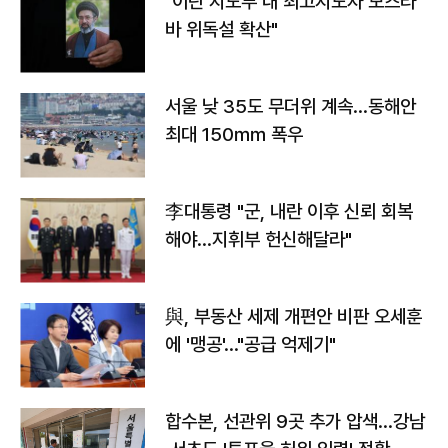
"이란 지도부 내 최고지도자 모즈타
바 위독설 확산"
서울 낮 35도 무더위 계속…동해안
최대 150㎜ 폭우
李대통령 "군, 내란 이후 신뢰 회복
해야…지휘부 헌신해달라"
與, 부동산 세제 개편안 비판 오세훈
에 '맹공'…"공급 억제기"
합수본, 선관위 9곳 추가 압색…강남