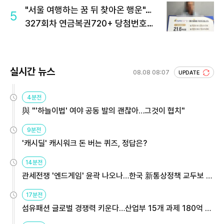
"서울 여행하는 꿈 뒤 찾아온 행운"…
5
327회차 연금복권720+ 당첨번호조
회 주목
실시간 뉴스
08.08 08:07
UPDATE
4분전
與 "'하늘이법' 여야 공동 발의 괜찮아…그것이 협치"
9분전
'캐시딜' 캐시워크 돈 버는 퀴즈, 정답은?
14분전
관세전쟁 '엔드게임' 윤곽 나오나…한국 新통상정책 교두보 활
용해야
17분전
섬유패션 글로벌 경쟁력 키운다…산업부 15개 과제 180억 지
원