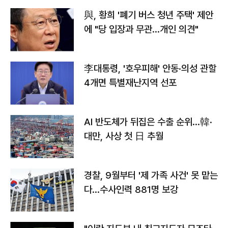
與, 황희 '폐기 버스 청년 주택' 제안
에 "당 입장과 무관…개인 의견"
李대통령, '호우피해' 안동·의성 관할
4개면 특별재난지역 선포
AI 반도체가 뒤집은 수출 순위…韓·
대만, 사상 첫 日 추월
경찰, 9월부터 '제 가족 사건' 못 맡는
다…수사인력 881명 보강