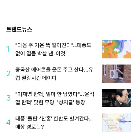
트렌드뉴스
"다음 주 기온 뚝 떨어진다"…태풍도
1
없이 열돔 박살 낸 '이것'
중국산 에어콘을 웃돈 주고 산다...유
2
럽 열광시킨 메이디
"이재명 탄핵, 얼마 안 남았다"...'윤석
3
열 탄핵' 맞힌 무당, '성지글' 등장
태풍 '돌핀'·'찬홈' 한반도 빗겨간다…
4
예상 경로는?