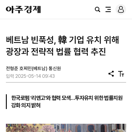
로
아
그
검
전
주
인
색
체
경
메
제
뉴
베트남 빈푹성, 韓 기업 유치 위해
광장과 전략적 법률 협력 추진
전형준 호찌민(베트남) 통신원
공
텍
입력 2025-05-14 09:43
유
스
트
크
기
한국로펌 '리앤고'와 협력 모색…투자유치 위한 법률지원
강화 의지 밝혀