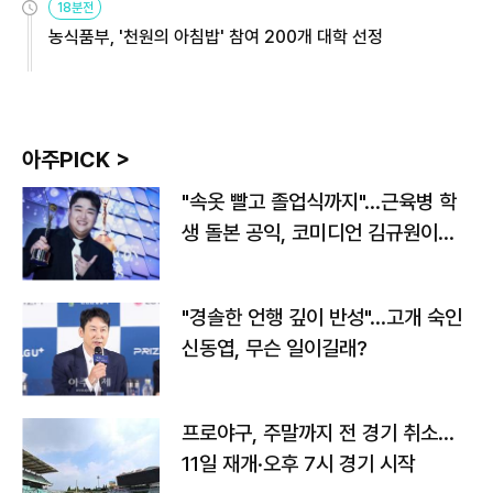
18분전
농식품부, '천원의 아침밥' 참여 200개 대학 선정
아주PICK >
"속옷 빨고 졸업식까지"…근육병 학
생 돌본 공익, 코미디언 김규원이었
다
"경솔한 언행 깊이 반성"…고개 숙인
신동엽, 무슨 일이길래?
프로야구, 주말까지 전 경기 취소…
11일 재개·오후 7시 경기 시작