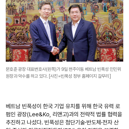
문호준 광장 대표변호사(왼쪽)가 9일 쩐주이동 베트남 빈푹성 인민위
원장과 악수를 하고 있다. [사진=빈푹성 정부 홈페이지 갈무리]
베트남 빈푹성이 한국 기업 유치를 위해 한국 유력 로
펌인 광장(Lee&Ko, 리앤고)과의 전략적 법률 협력을
추진하고 나섰다. 빈푹성은 첨단기술·반도체·전자 산