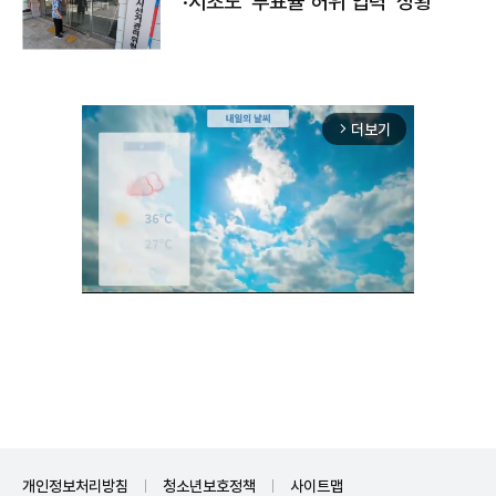
·서초도 '투표율 허위 입력' 정황
더보기
arrow_forward_ios
Unmute
개인정보처리방침
청소년보호정책
사이트맵