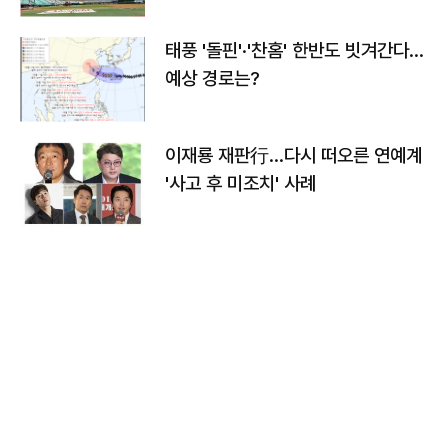
태풍 '돌핀'·'찬홈' 한반도 빗겨간다…
예상 경로는?
이재룡 재판行…다시 떠오른 연예계
'사고 후 미조치' 사례