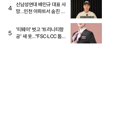
신남성연대 배인규 대표 사
4
망…인천 아파트서 숨진 채
발견
'티웨이' 벗고 '트리니티항
5
공' 새 옷…"FSC·LCC 틈
새, SSC 전략으로 공략"