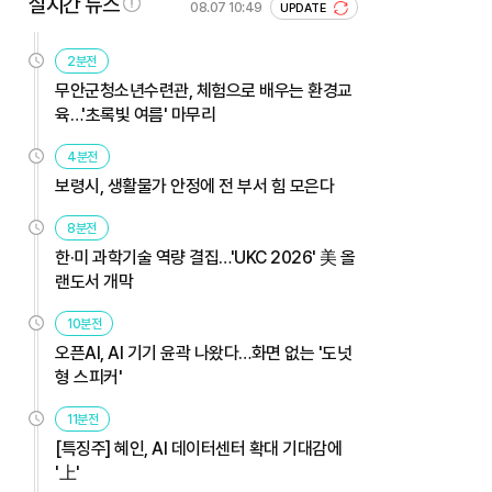
실시간 뉴스
08.07 10:49
UPDATE
2분전
무안군청소년수련관, 체험으로 배우는 환경교
육…'초록빛 여름' 마무리
4분전
보령시, 생활물가 안정에 전 부서 힘 모은다
8분전
한·미 과학기술 역량 결집…'UKC 2026' 美 올
랜도서 개막
10분전
오픈AI, AI 기기 윤곽 나왔다…화면 없는 '도넛
형 스피커'
11분전
[특징주] 혜인, AI 데이터센터 확대 기대감에
'上'