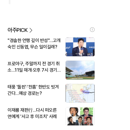
아주PICK
"경솔한 언행 깊이 반성"…고개
숙인 신동엽, 무슨 일이길래?
프로야구, 주말까지 전 경기 취
소…11일 재개·오후 7시 경기
시작
태풍 '돌핀'·'찬홈' 한반도 빗겨
간다…예상 경로는?
이재룡 재판行…다시 떠오른
연예계 '사고 후 미조치' 사례