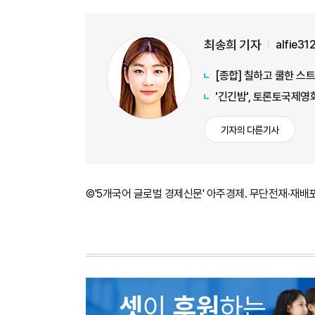
최송희 기자
alfie3
[종합] 칠하고 쿨한 스
'긴긴밤', 토론토국제영
기자의 다른기사
©'5개국어 글로벌 경제신문' 아주경제. 무단전재·재배