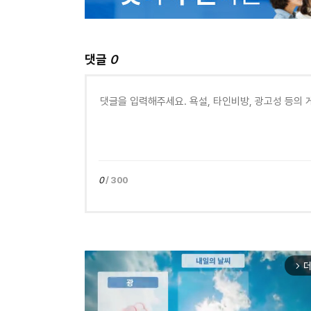
댓글
0
0
/ 300
더
arrow_forward_ios