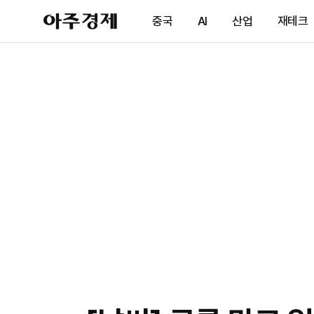
아
중국
AI
산업
재테크
주
경
제