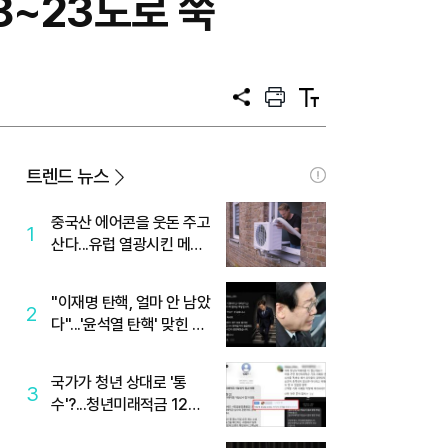
8~23도로 쑥
공
프
텍
유
린
스
트
트
크
기
트렌드 뉴스
중국산 에어콘을 웃돈 주고
1
산다...유럽 열광시킨 메이
디
"이재명 탄핵, 얼마 안 남았
2
다"...'윤석열 탄핵' 맞힌 무
당, '성지글' 등장
국가가 청년 상대로 '통
3
수'?...청년미래적금 12%
준다더니 "응, 오류야"