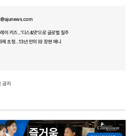
12@ajunews.com
트레이 키즈…'디스&댓'으로 글로벌 질주
화제 초청…13년 만의 韓 장편 애니
포 금지