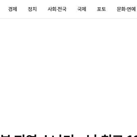
경제
정치
사회·전국
국제
포토
문화·연예