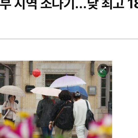
일부 지역 소나기…낮 최고 1
이
미
지
확
대