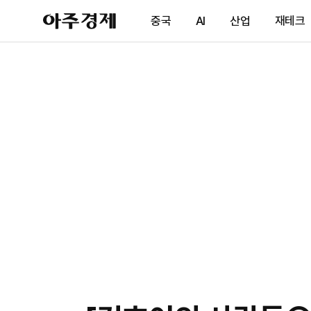
아
중국
AI
산업
재테크
주
경
제