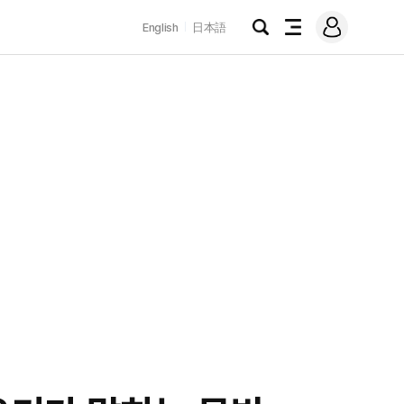
로
English
日本語
그
검
전
인
색
체
메
뉴