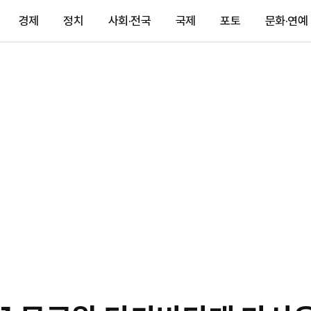
경제
정치
사회·전국
국제
포토
문화·연예