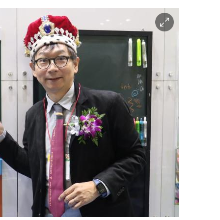
이
미
지
확
대