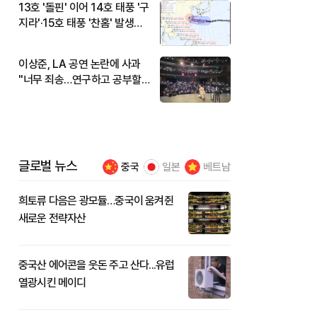
13호 '돌핀' 이어 14호 태풍 '구
지라'·15호 태풍 '찬홈' 발생…
현재 위치와 이동경로는?
이상준, LA 공연 논란에 사과
"너무 죄송…연구하고 공부할
것"
글로벌 뉴스
중국
일본
베트남
희토류 다음은 광모듈…중국이 움켜쥔
새로운 전략자산
중국산 에어콘을 웃돈 주고 산다...유럽
열광시킨 메이디