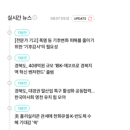
실시간 뉴스
08.07 05:12
UPDATE
13분전
[전문가 기고] 폭염 등 기후변화 피해를 줄이기
위한 '기후감사'의 필요성
13분전
경북도, 408억원 규모 'IBK-에코프로 경북지
역 혁신 벤처펀드' 출범
13분전
경북도, 대경권 말산업 특구 활성화 공동협력…
한국마사회 영천 유치 힘 모아
13분전
美 폴리실리콘 관세에 한화큐셀·K-반도체 수
혜 기대감 '쑥'