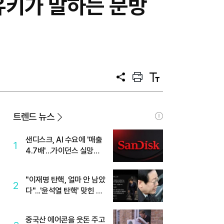
유키가 말하는 문방
공
프
텍
유
린
스
트
트
크
기
트렌드 뉴스
샌디스크, AI 수요에 '매출
1
4.7배'…가이던스 실망에
'주가는 하락'
"이재명 탄핵, 얼마 안 남았
2
다"...'윤석열 탄핵' 맞힌 무
당, '성지글' 등장
중국산 에어콘을 웃돈 주고