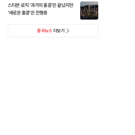
스티븐 로치 '과거의 홍콩'은 끝났지만
'새로운 홍콩'은 진행중
중국뉴스
더보기