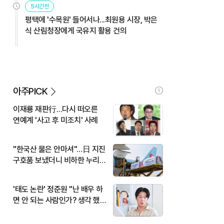
5시간전
평택에 '수목원' 들어서나...최원용 시장, 박은
식 산림청장에게 국유지 활용 건의
아주PICK
이재룡 재판行…다시 떠오른
연예계 '사고 후 미조치' 사례
"한국산 물은 안마셔"…日 지진
구호품 보냈더니 비하한 누리
꾼
'태도 논란' 정준원 "난 배우 하
면 안 되는 사람인가? 생각 했
다"