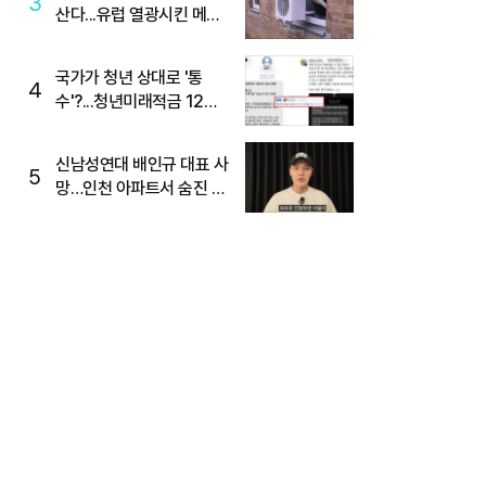
3
산다...유럽 열광시킨 메이
디
국가가 청년 상대로 '통
4
수'?...청년미래적금 12%
준다더니 "응, 오류야"
신남성연대 배인규 대표 사
5
망…인천 아파트서 숨진 채
발견