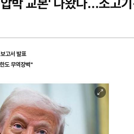
역압박 교본' 나왔다…소고기·
벽보고서 발표
한도 무역장벽"
이
미
지
확
대