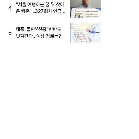
"서울 여행하는 꿈 뒤 찾아
4
온 행운"…327회차 연금
복권720+ 당첨번호조회
주목
태풍 '돌핀'·'찬홈' 한반도
5
빗겨간다…예상 경로는?