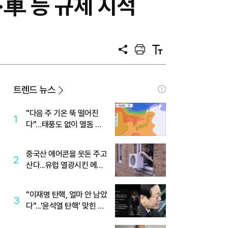
車 등 규제 지적
공
프
텍
유
린
스
트
트
크
기
트렌드 뉴스
"다음 주 기온 뚝 떨어진
1
다"…태풍도 없이 열돔 박
살 낸 '이것'
중국산 에어콘을 웃돈 주고
2
산다...유럽 열광시킨 메이
디
"이재명 탄핵, 얼마 안 남았
3
다"...'윤석열 탄핵' 맞힌 무
당, '성지글' 등장