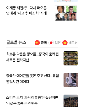
이재룡 재판行…다시 떠오른
연예계 '사고 후 미조치' 사례
글로벌 뉴스
중국
일본
베트남
희토류 다음은 광모듈…중국이 움켜쥔
새로운 전략자산
중국산 에어콘을 웃돈 주고 산다...유럽
열광시킨 메이디
스티븐 로치 '과거의 홍콩'은 끝났지만
'새로운 홍콩'은 진행중