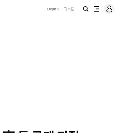
로
English
日本語
그
검
전
인
색
체
메
뉴