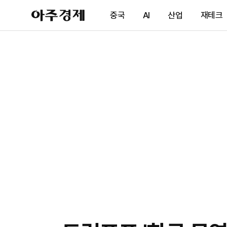
아
중국
AI
산업
재테크
주
경
제