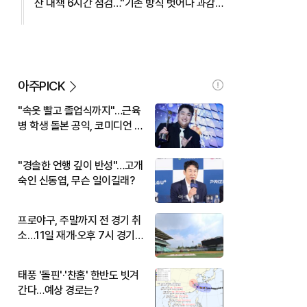
산 대책 6시간 점검…"기존 방식 벗어나 과감
히 실행" 外
아주PICK
"속옷 빨고 졸업식까지"…근육
병 학생 돌본 공익, 코미디언 김
규원이었다
"경솔한 언행 깊이 반성"…고개
숙인 신동엽, 무슨 일이길래?
프로야구, 주말까지 전 경기 취
소…11일 재개·오후 7시 경기
시작
태풍 '돌핀'·'찬홈' 한반도 빗겨
간다…예상 경로는?