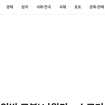
경제
정치
사회·전국
국제
포토
문화·연예