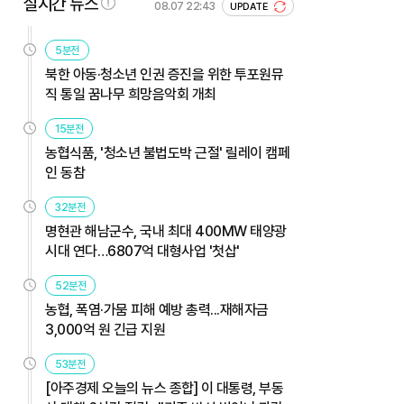
실시간 뉴스
08.07 22:43
UPDATE
5분전
북한 아동·청소년 인권 증진을 위한 투포원뮤
직 통일 꿈나무 희망음악회 개최
15분전
농협식품, '청소년 불법도박 근절' 릴레이 캠페
인 동참
32분전
명현관 해남군수, 국내 최대 400MW 태양광
시대 연다…6807억 대형사업 '첫삽'
52분전
농협, 폭염·가뭄 피해 예방 총력...재해자금
3,000억 원 긴급 지원
53분전
[아주경제 오늘의 뉴스 종합] 이 대통령, 부동