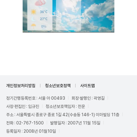
Unmute
개인정보처리방침
청소년보호정책
사이트맵
정기간행등록번호 : 서울 아 00493
회장·발행인 : 곽영길
사장·편집인 : 임규진
청소년보호책임자 : 전운
주소 : 서울특별시 종로구 종로 1길 42(수송동 146-1) 이마빌딩 11층
전화 : 02-767-1500
발행일자 : 2007년 11월 15일
등록일자 : 2008년 01월10일