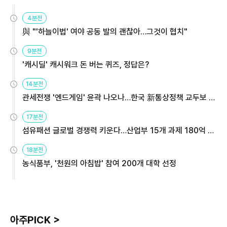
4분전
與 "'하늘이법' 여야 공동 발의 괜찮아…그것이 협치"
9분전
'캐시딜' 캐시워크 돈 버는 퀴즈, 정답은?
14분전
관세전쟁 '엔드게임' 윤곽 나오나…한국 新통상정책 교두보 활
용해야
17분전
섬유패션 글로벌 경쟁력 키운다…산업부 15개 과제 180억 지
원
18분전
농식품부, '천원의 아침밥' 참여 200개 대학 선정
아주PICK >