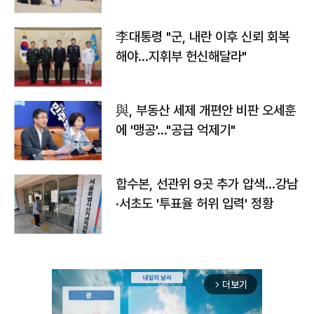
李대통령 "군, 내란 이후 신뢰 회복
해야…지휘부 헌신해달라"
與, 부동산 세제 개편안 비판 오세훈
에 '맹공'…"공급 억제기"
합수본, 선관위 9곳 추가 압색…강남
·서초도 '투표율 허위 입력' 정황
더보기
arrow_forward_ios