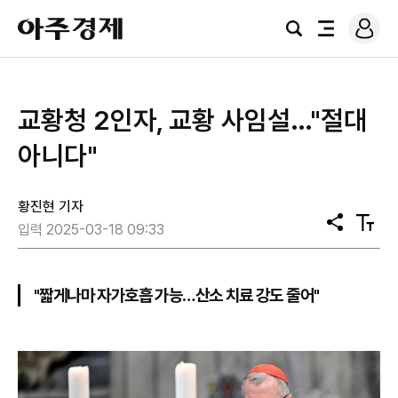
로
아
그
검
전
주
인
색
체
경
메
제
뉴
교황청 2인자, 교황 사임설…"절대
아니다"
황진현 기자
공
텍
입력 2025-03-18 09:33
유
스
트
크
기
"짧게나마 자가호흡 가능…산소 치료 강도 줄어"