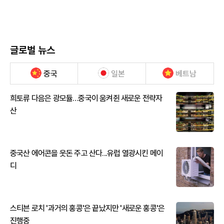
글로벌 뉴스
중국
일본
베트남
희토류 다음은 광모듈…중국이 움켜쥔 새로운 전략자
산
중국산 에어콘을 웃돈 주고 산다...유럽 열광시킨 메이
디
스티븐 로치 '과거의 홍콩'은 끝났지만 '새로운 홍콩'은
진행중