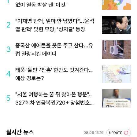
1
없이 열돔 박살 낸 '이것'
"이재명 탄핵, 얼마 안 남았다"...'윤석
2
열 탄핵' 맞힌 무당, '성지글' 등장
중국산 에어콘을 웃돈 주고 산다...유
3
럽 열광시킨 메이디
태풍 '돌핀'·'찬홈' 한반도 빗겨간다…
4
예상 경로는?
"서울 여행하는 꿈 뒤 찾아온 행운"…
5
327회차 연금복권720+ 당첨번호조
회 주목
실시간 뉴스
08.08 13:16
UPDATE