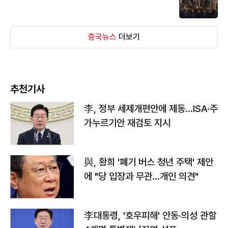
중국뉴스
더보기
추천기사
李, 정부 세제개편안에 제동…ISA·주
가누르기안 재검토 지시
與, 황희 '폐기 버스 청년 주택' 제안
에 "당 입장과 무관…개인 의견"
李대통령, '호우피해' 안동·의성 관할