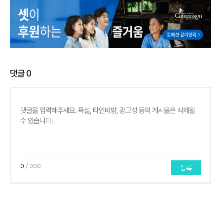
댓글
0
0
/ 300
등록