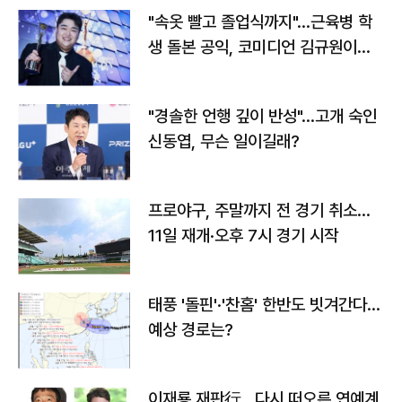
"속옷 빨고 졸업식까지"…근육병 학
생 돌본 공익, 코미디언 김규원이었
다
"경솔한 언행 깊이 반성"…고개 숙인
신동엽, 무슨 일이길래?
프로야구, 주말까지 전 경기 취소…
11일 재개·오후 7시 경기 시작
태풍 '돌핀'·'찬홈' 한반도 빗겨간다…
예상 경로는?
이재룡 재판行…다시 떠오른 연예계