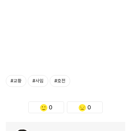
#교황
#사임
#호전
0
0