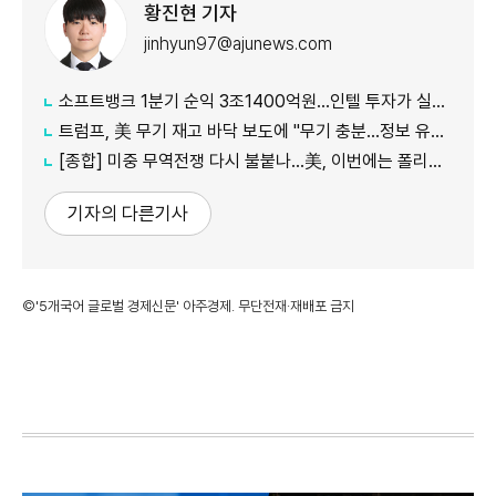
황진현 기자
jinhyun97@ajunews.com
소프트뱅크 1분기 순익 3조1400억원…인텔 투자가 실적 견인
트럼프, 美 무기 재고 바닥 보도에 "무기 충분…정보 유출자에 장기형"
[종합] 미중 무역전쟁 다시 불붙나…美, 이번에는 폴리실리콘 관세 15% 추진
기자의 다른기사
©'5개국어 글로벌 경제신문' 아주경제. 무단전재·재배포 금지