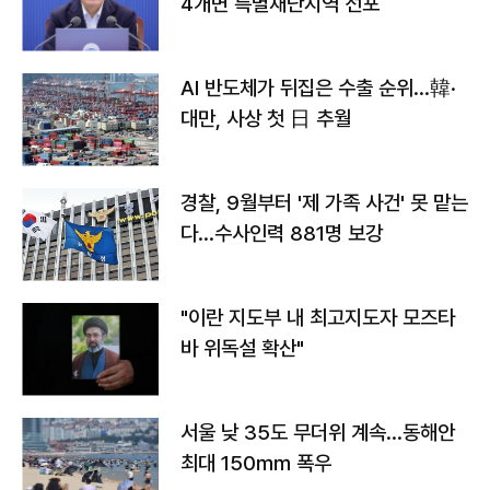
4개면 특별재난지역 선포
AI 반도체가 뒤집은 수출 순위…韓·
대만, 사상 첫 日 추월
경찰, 9월부터 '제 가족 사건' 못 맡는
다…수사인력 881명 보강
"이란 지도부 내 최고지도자 모즈타
바 위독설 확산"
서울 낮 35도 무더위 계속…동해안
최대 150㎜ 폭우