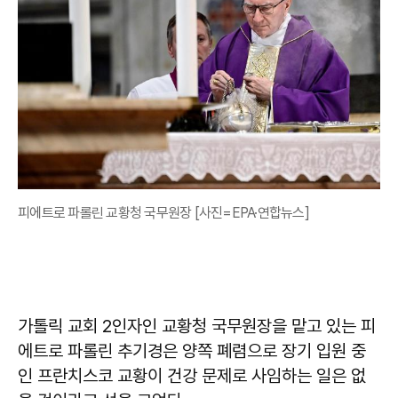
피에트로 파롤린 교황청 국무원장 [사진=EPA·연합뉴스]
가톨릭 교회 2인자인 교황청 국무원장을 맡고 있는 피
에트로 파롤린 추기경은 양쪽 폐렴으로 장기 입원 중
인 프란치스코 교황이 건강 문제로 사임하는 일은 없