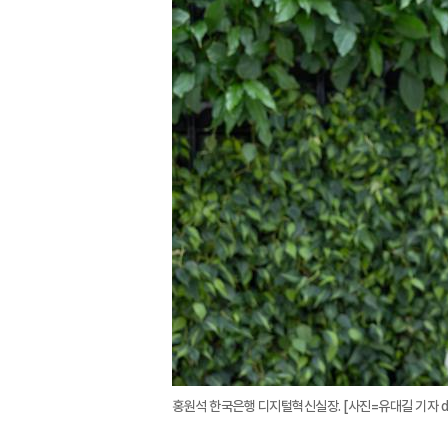
홍원석 한국은행 디지털혁신실장. [사진=유대길 기자 dbeo