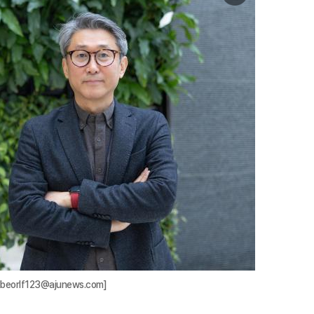
미
지
확
대
rlf123@ajunews.com]