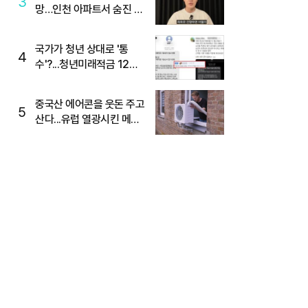
3
망…인천 아파트서 숨진 채
발견
국가가 청년 상대로 '통
4
수'?...청년미래적금 12%
준다더니 "응, 오류야"
중국산 에어콘을 웃돈 주고
5
산다...유럽 열광시킨 메이
디