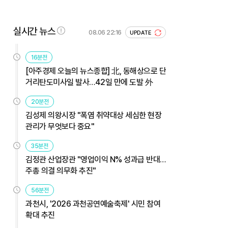
실시간 뉴스
08.06 22:16
UPDATE
16분전
[아주경제 오늘의 뉴스종합] 北, 동해상으로 단
거리탄도미사일 발사…42일 만에 도발 外
20분전
김성제 의왕시장 "폭염 취약대상 세심한 현장
관리가 무엇보다 중요"
35분전
김정관 산업장관 "영업이익 N% 성과급 반대…
주총 의결 의무화 추진"
56분전
과천시, '2026 과천공연예술축제' 시민 참여
확대 추진