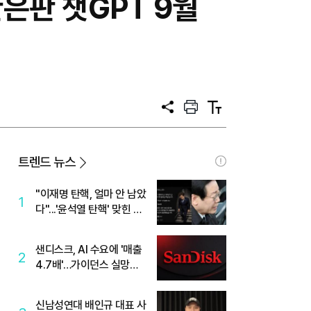
은판 챗GPT 9월
공
프
텍
유
린
스
트
트
크
기
트렌드 뉴스
"이재명 탄핵, 얼마 안 남았
1
다"...'윤석열 탄핵' 맞힌 무
당, '성지글' 등장
샌디스크, AI 수요에 '매출
2
4.7배'…가이던스 실망에
'주가는 하락'
신남성연대 배인규 대표 사