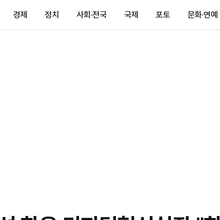
경제
정치
사회·전국
국제
포토
문화·연예