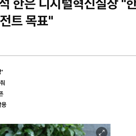
원석 한은 디지털혁신실장 "한
이전트 목표"
'
갖춰
픈
활용
이