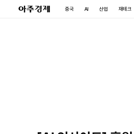
아
중국
AI
산업
재테크
주
경
제