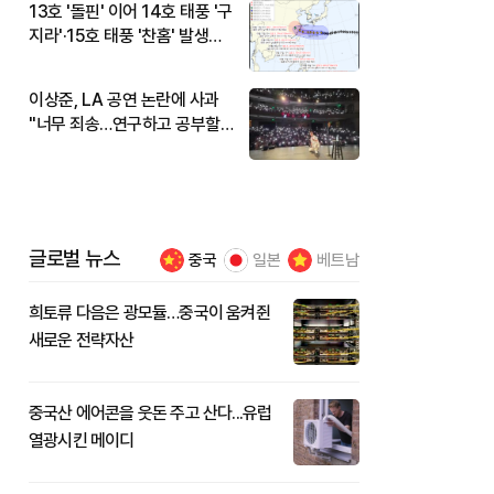
13호 '돌핀' 이어 14호 태풍 '구
지라'·15호 태풍 '찬홈' 발생…
현재 위치와 이동경로는?
이상준, LA 공연 논란에 사과
"너무 죄송…연구하고 공부할
것"
글로벌 뉴스
중국
일본
베트남
희토류 다음은 광모듈…중국이 움켜쥔
새로운 전략자산
중국산 에어콘을 웃돈 주고 산다...유럽
열광시킨 메이디