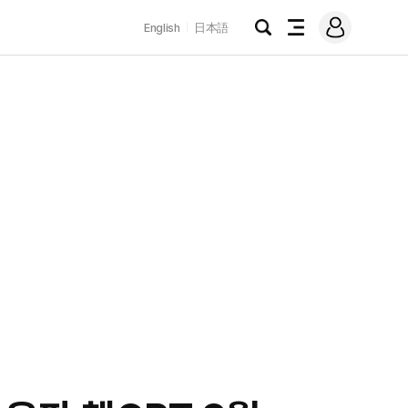
로
English
日本語
그
검
전
인
색
체
메
뉴