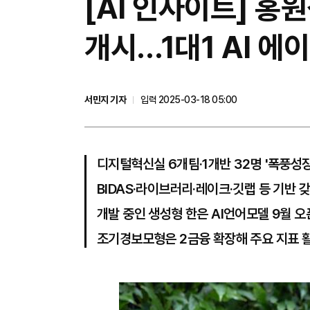
[AI 인사이트] 홍
개시…1대1 AI 에
서민지 기자
입력 2025-03-18 05:00
디지털혁신실 6개팀·1개반 32명 '폭풍성장
BIDAS·라이브러리·레이크·깃랩 등 기반 
개발 중인 생성형 한은 AI언어모델 9월 오
조기경보모형은 2금융 확장해 주요 지표 