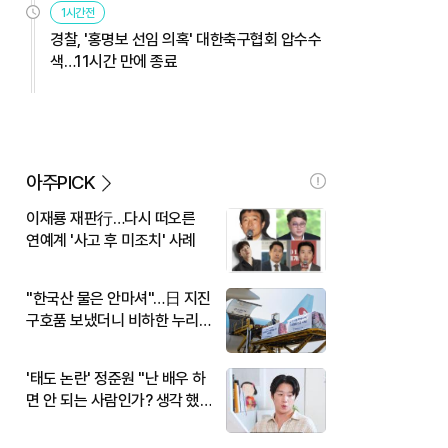
1시간전
경찰, '홍명보 선임 의혹' 대한축구협회 압수수
색…11시간 만에 종료
아주PICK
이재룡 재판行…다시 떠오른
연예계 '사고 후 미조치' 사례
"한국산 물은 안마셔"…日 지진
구호품 보냈더니 비하한 누리
꾼
'태도 논란' 정준원 "난 배우 하
면 안 되는 사람인가? 생각 했
다"