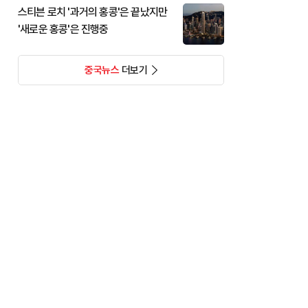
스티븐 로치 '과거의 홍콩'은 끝났지만
'새로운 홍콩'은 진행중
중국뉴스
더보기