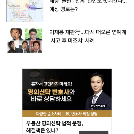
태풍 '돌핀'·'찬홈' 한반도 빗겨간다…
예상 경로는?
이재룡 재판行…다시 떠오른 연예계
'사고 후 미조치' 사례