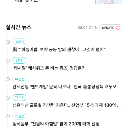
실시간 뉴스
08.07 21:18
UPDATE
4분전
與 "'하늘이법' 여야 공동 발의 괜찮아…그것이 협치"
9분전
'캐시딜' 캐시워크 돈 버는 퀴즈, 정답은?
14분전
관세전쟁 '엔드게임' 윤곽 나오나…한국 新통상정책 교두보 활
용해야
17분전
섬유패션 글로벌 경쟁력 키운다…산업부 15개 과제 180억 지
원
18분전
농식품부, '천원의 아침밥' 참여 200개 대학 선정