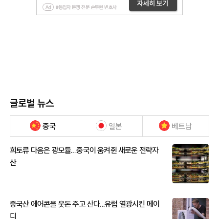
글로벌 뉴스
중국
일본
베트남
희토류 다음은 광모듈…중국이 움켜쥔 새로운 전략자
산
중국산 에어콘을 웃돈 주고 산다...유럽 열광시킨 메이
디