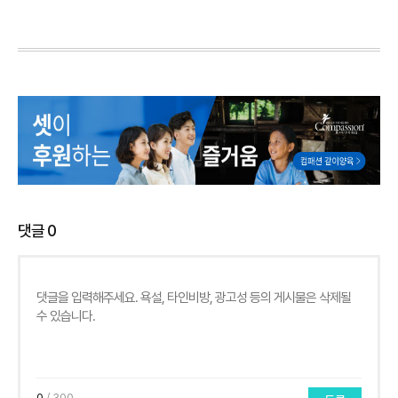
댓글
0
0
/ 300