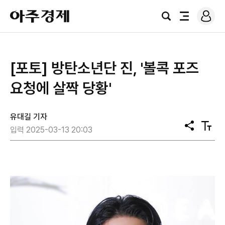
로
아
그
검
전
주
인
색
체
경
메
제
뉴
[포토] 방탄소년단 진, '볼콕 포즈
요청에 살짝 당황'
유대길 기자
공
텍
입력 2025-03-13 20:03
유
스
트
크
기