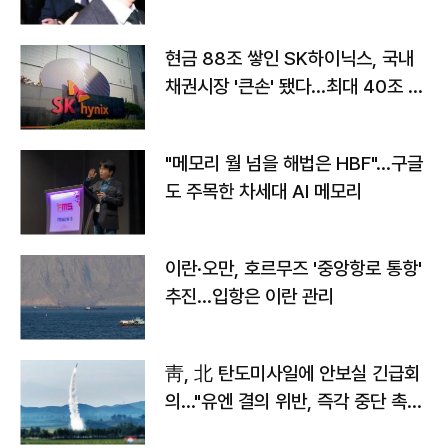
현금 88조 쌓인 SK하이닉스, 국내
채권시장 '큰손' 됐다…최대 40조 투
자
"메모리 월 넘을 해법은 HBF"…구글
도 주목한 차세대 AI 메모리
이란·오만, 호르무즈 '중앙항로 통항'
추진…입항은 이란 관리
靑, 北 탄도미사일에 안보실 긴급회
의…"유엔 결의 위반, 즉각 중단 촉
구"