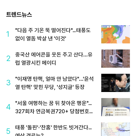
트렌드뉴스
"다음 주 기온 뚝 떨어진다"…태풍도
1
없이 열돔 박살 낸 '이것'
중국산 에어콘을 웃돈 주고 산다...유
2
럽 열광시킨 메이디
"이재명 탄핵, 얼마 안 남았다"...'윤석
3
열 탄핵' 맞힌 무당, '성지글' 등장
"서울 여행하는 꿈 뒤 찾아온 행운"…
4
327회차 연금복권720+ 당첨번호조
회 주목
태풍 '돌핀'·'찬홈' 한반도 빗겨간다…
5
예상 경로는?