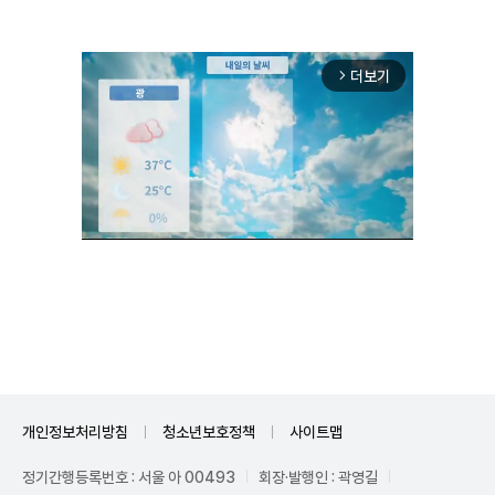
더보기
arrow_forward_ios
Unmute
개인정보처리방침
청소년보호정책
사이트맵
정기간행등록번호 : 서울 아 00493
회장·발행인 : 곽영길