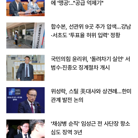
에 '맹공'…"공급 억제기"
합수본, 선관위 9곳 추가 압색…강남
·서초도 '투표율 허위 입력' 정황
국민의힘 윤리위, '돌려차기 실언' 서
범수·진종오 징계절차 개시
위성락, 스틸 美대사와 상견례…한미
관계 발전 논의
'채상병 순직' 임성근 전 사단장 항소
심도 징역 3년