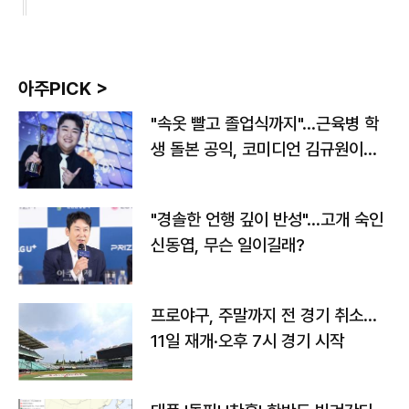
아주PICK >
"속옷 빨고 졸업식까지"…근육병 학
생 돌본 공익, 코미디언 김규원이었
다
"경솔한 언행 깊이 반성"…고개 숙인
신동엽, 무슨 일이길래?
프로야구, 주말까지 전 경기 취소…
11일 재개·오후 7시 경기 시작