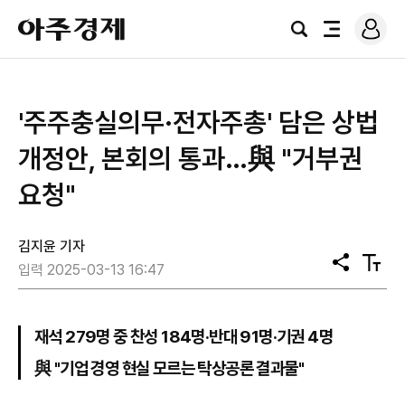
로
아
그
검
전
주
인
색
체
경
메
제
뉴
'주주충실의무·전자주총' 담은 상법
개정안, 본회의 통과…與 "거부권
요청"
김지윤 기자
공
텍
입력 2025-03-13 16:47
유
스
트
크
기
재석 279명 중 찬성 184명·반대 91명·기권 4명
與 "기업 경영 현실 모르는 탁상공론 결과물"