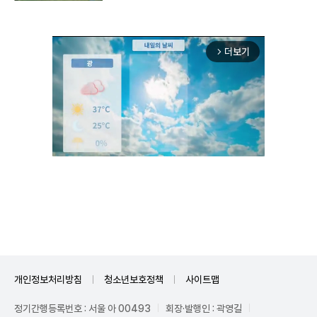
더보기
arrow_forward_ios
Unmute
개인정보처리방침
청소년보호정책
사이트맵
정기간행등록번호 : 서울 아 00493
회장·발행인 : 곽영길