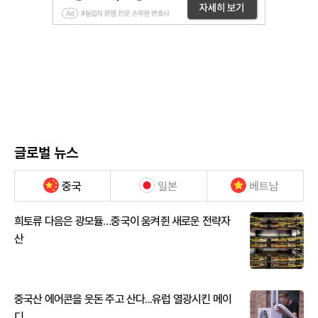
글로벌 뉴스
중국
일본
베트남
희토류 다음은 광모듈…중국이 움켜쥔 새로운 전략자
산
중국산 에어콘을 웃돈 주고 산다...유럽 열광시킨 메이
디