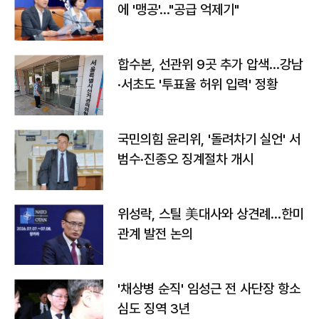
에 '맹공'…"공급 억제기"
합수본, 선관위 9곳 추가 압색…강남
·서초도 '투표율 허위 입력' 정황
국민의힘 윤리위, '돌려차기 실언' 서
범수·진종오 징계절차 개시
위성락, 스틸 美대사와 상견례…한미
관계 발전 논의
'채상병 순직' 임성근 전 사단장 항소
심도 징역 3년