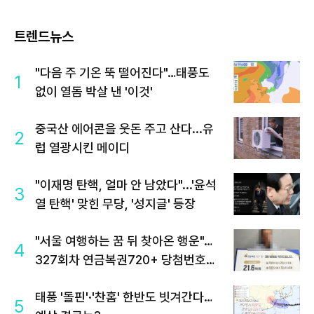
트렌드뉴스
"다음 주 기온 뚝 떨어진다"…태풍도
1
없이 열돔 박살 낸 '이것'
중국산 에어콘을 웃돈 주고 산다...유
2
럽 열광시킨 메이디
"이재명 탄핵, 얼마 안 남았다"...'윤석
3
열 탄핵' 맞힌 무당, '성지글' 등장
"서울 여행하는 꿈 뒤 찾아온 행운"…
4
327회차 연금복권720+ 당첨번호조
회 주목
태풍 '돌핀'·'찬홈' 한반도 빗겨간다…
5