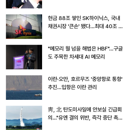
현금 88조 쌓인 SK하이닉스, 국내
채권시장 '큰손' 됐다…최대 40조 투
자
"메모리 월 넘을 해법은 HBF"…구글
도 주목한 차세대 AI 메모리
이란·오만, 호르무즈 '중앙항로 통항'
추진…입항은 이란 관리
靑, 北 탄도미사일에 안보실 긴급회
의…"유엔 결의 위반, 즉각 중단 촉
구"