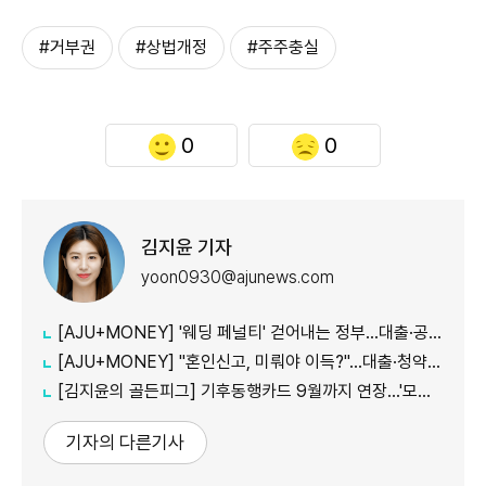
#거부권
#상법개정
#주주충실
0
0
김지윤 기자
yoon0930@ajunews.com
[AJU+MONEY] '웨딩 페널티' 걷어내는 정부…대출·공공임대 불이익 줄인다
[AJU+MONEY] "혼인신고, 미뤄야 이득?"…대출·청약·세금 따져보니
[김지윤의 골든피그] 기후동행카드 9월까지 연장…'모두의카드' 갈아탈 땐 혜택 따져야
기자의 다른기사