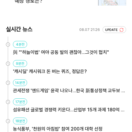
예상 경로는?
실시간 뉴스
08.07 21:26
UPDATE
4분전
與 "'하늘이법' 여야 공동 발의 괜찮아…그것이 협치"
9분전
'캐시딜' 캐시워크 돈 버는 퀴즈, 정답은?
14분전
관세전쟁 '엔드게임' 윤곽 나오나…한국 新통상정책 교두보 활
용해야
17분전
섬유패션 글로벌 경쟁력 키운다…산업부 15개 과제 180억 지
원
18분전
농식품부, '천원의 아침밥' 참여 200개 대학 선정