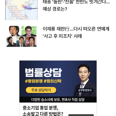
태풍 '돌핀'·'찬홈' 한반도 빗겨간다…
예상 경로는?
이재룡 재판行…다시 떠오른 연예계
'사고 후 미조치' 사례