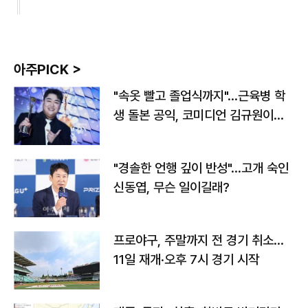
아주PICK >
"속옷 빨고 졸업식까지"…근육병 학
생 돌본 공익, 코미디언 김규원이었
다
"경솔한 언행 깊이 반성"…고개 숙인
신동엽, 무슨 일이길래?
프로야구, 주말까지 전 경기 취소…
11일 재개·오후 7시 경기 시작