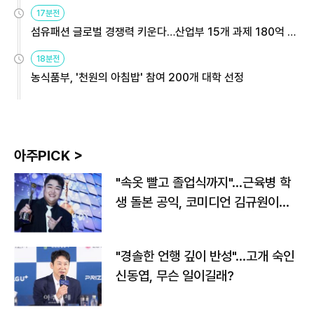
용해야
17분전
섬유패션 글로벌 경쟁력 키운다…산업부 15개 과제 180억 지
원
18분전
농식품부, '천원의 아침밥' 참여 200개 대학 선정
아주PICK >
"속옷 빨고 졸업식까지"…근육병 학
생 돌본 공익, 코미디언 김규원이었
다
"경솔한 언행 깊이 반성"…고개 숙인
신동엽, 무슨 일이길래?