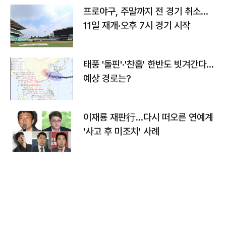
프로야구, 주말까지 전 경기 취소…
11일 재개·오후 7시 경기 시작
태풍 '돌핀'·'찬홈' 한반도 빗겨간다…
예상 경로는?
이재룡 재판行…다시 떠오른 연예계
'사고 후 미조치' 사례