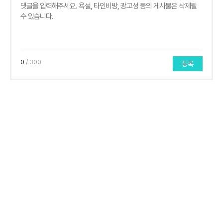
0
/ 300
등록