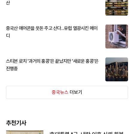
산
중국산 에어콘을 웃돈 주고 산다...유럽 열광시킨 메이
디
스티븐 로치 '과거의 홍콩'은 끝났지만 '새로운 홍콩'은
진행중
중국뉴스
더보기
추천기사