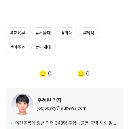
#교육부
#서울대
#의대
#제적
#이주호
#연세대
0
0
주혜린 기자
joojoosky@ajunews.com
야간돌봄에 청년 인력 343명 투입… 돌봄 공백 해소·일자리 확대 추진