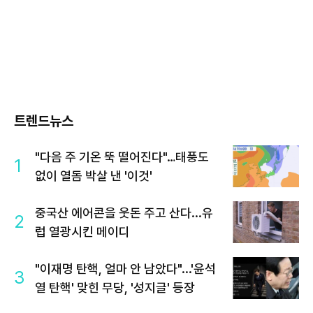
트렌드뉴스
"다음 주 기온 뚝 떨어진다"…태풍도
1
없이 열돔 박살 낸 '이것'
중국산 에어콘을 웃돈 주고 산다...유
2
럽 열광시킨 메이디
"이재명 탄핵, 얼마 안 남았다"...'윤석
3
열 탄핵' 맞힌 무당, '성지글' 등장