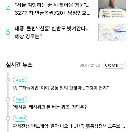
"서울 여행하는 꿈 뒤 찾아온 행운"…
4
327회차 연금복권720+ 당첨번호조
회 주목
태풍 '돌핀'·'찬홈' 한반도 빗겨간다…
5
예상 경로는?
실시간 뉴스
08.07 21:32
UPDATE
4분전
與 "'하늘이법' 여야 공동 발의 괜찮아…그것이 협치"
9분전
'캐시딜' 캐시워크 돈 버는 퀴즈, 정답은?
14분전
관세전쟁 '엔드게임' 윤곽 나오나…한국 新통상정책 교두보 활