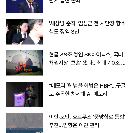
관계 발전 논의
'채상병 순직' 임성근 전 사단장 항소
심도 징역 3년
현금 88조 쌓인 SK하이닉스, 국내
채권시장 '큰손' 됐다…최대 40조 투
자
"메모리 월 넘을 해법은 HBF"…구글
도 주목한 차세대 AI 메모리
이란·오만, 호르무즈 '중앙항로 통항'
추진…입항은 이란 관리