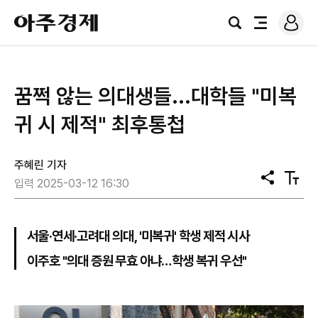
로
아
그
검
전
주
인
색
체
경
메
제
뉴
꿈쩍 않는 의대생들...대학들 "미복
귀 시 제적" 최후통첩
주혜린 기자
공
텍
입력 2025-03-12 16:30
유
스
트
크
기
서울·연세·고려대 의대, '미복귀' 학생 제적 시사
이주호 "의대 증원 무효 아냐…학생 복귀 우선"