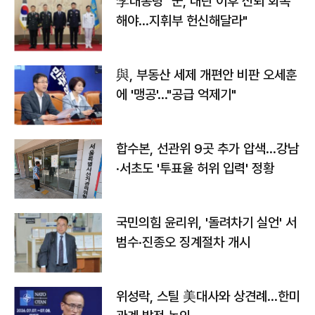
李대통령 "군, 내란 이후 신뢰 회복
해야…지휘부 헌신해달라"
與, 부동산 세제 개편안 비판 오세훈
에 '맹공'…"공급 억제기"
합수본, 선관위 9곳 추가 압색…강남
·서초도 '투표율 허위 입력' 정황
국민의힘 윤리위, '돌려차기 실언' 서
범수·진종오 징계절차 개시
위성락, 스틸 美대사와 상견례…한미