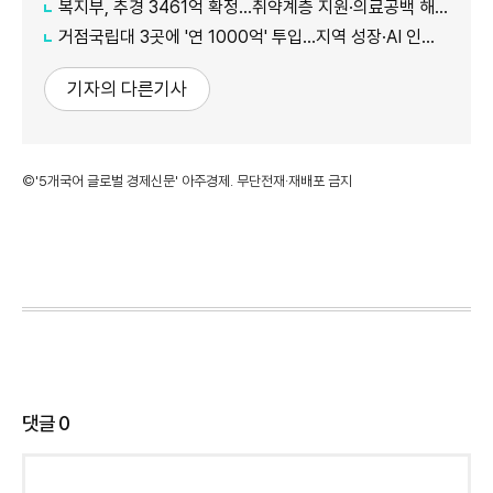
복지부, 추경 3461억 확정…취약계층 지원·의료공백 해소 강화
거점국립대 3곳에 '연 1000억' 투입…지역 성장·AI 인재 거점 육성
기자의 다른기사
©'5개국어 글로벌 경제신문' 아주경제. 무단전재·재배포 금지
댓글
0