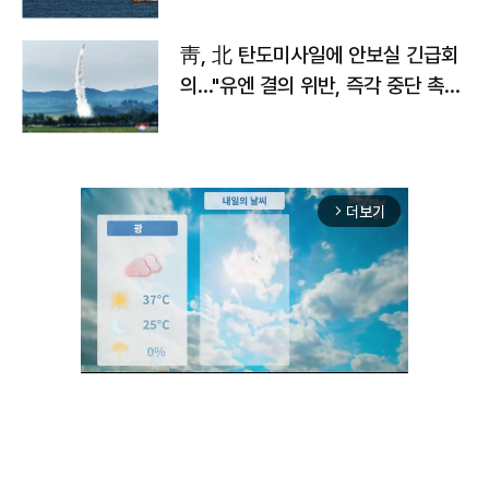
靑, 北 탄도미사일에 안보실 긴급회
의…"유엔 결의 위반, 즉각 중단 촉
구"
더보기
arrow_forward_ios
Unmute