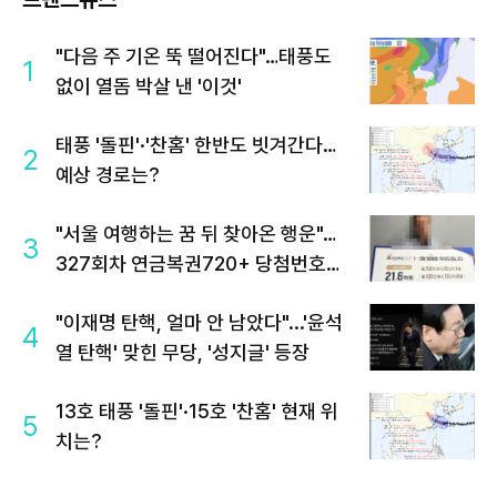
"다음 주 기온 뚝 떨어진다"…태풍도
1
없이 열돔 박살 낸 '이것'
태풍 '돌핀'·'찬홈' 한반도 빗겨간다…
2
예상 경로는?
"서울 여행하는 꿈 뒤 찾아온 행운"…
3
327회차 연금복권720+ 당첨번호조
회 주목
"이재명 탄핵, 얼마 안 남았다"...'윤석
4
열 탄핵' 맞힌 무당, '성지글' 등장
13호 태풍 '돌핀'·15호 '찬홈' 현재 위
5
치는?