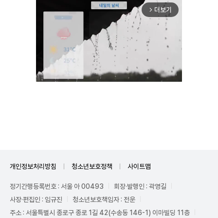
더보기
arrow_forward_ios
Mute
개인정보처리방침
청소년보호정책
사이트맵
정기간행등록번호 : 서울 아 00493
회장·발행인 : 곽영길
사장·편집인 : 임규진
청소년보호책임자 : 전운
주소 : 서울특별시 종로구 종로 1길 42(수송동 146-1) 이마빌딩 11층