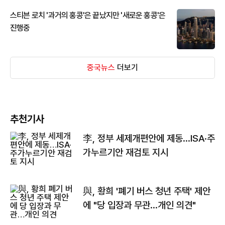
스티븐 로치 '과거의 홍콩'은 끝났지만 '새로운 홍콩'은
진행중
중국뉴스
더보기
추천기사
李, 정부 세제개편안에 제동…ISA·주
가누르기안 재검토 지시
與, 황희 '폐기 버스 청년 주택' 제안
에 "당 입장과 무관…개인 의견"