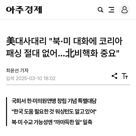
로
아
그
검
전
주
인
색
체
경
메
제
뉴
美대사대리 "북·미 대화에 코리아
패싱 절대 없어…北비핵화 중요"
최윤선 기자
공
텍
입력 2025-03-10 18:02
유
스
트
크
기
국회서 한·미의원연맹 창립 기념 특별대담
"한국 도움 필요한 것 워싱턴도 알고 있어"
북·미 수교 가능성엔 "까마득한 일" 일축