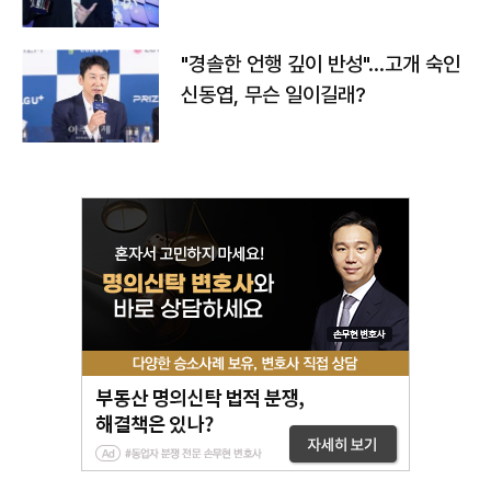
다
"경솔한 언행 깊이 반성"…고개 숙인
신동엽, 무슨 일이길래?