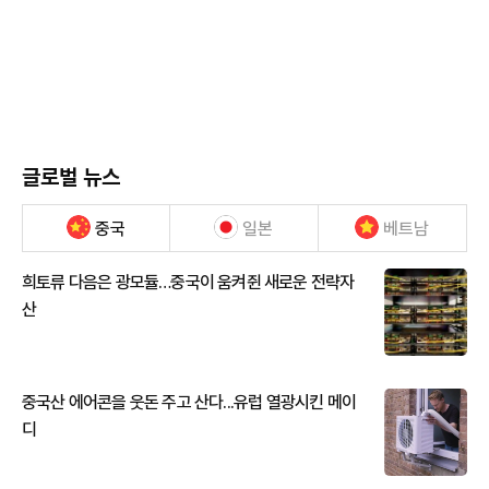
글로벌 뉴스
중국
일본
베트남
희토류 다음은 광모듈…중국이 움켜쥔 새로운 전략자
산
중국산 에어콘을 웃돈 주고 산다...유럽 열광시킨 메이
디