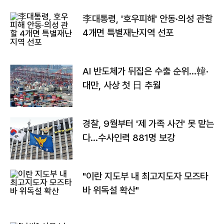
李대통령, '호우피해' 안동·의성 관할
4개면 특별재난지역 선포
AI 반도체가 뒤집은 수출 순위…韓·
대만, 사상 첫 日 추월
경찰, 9월부터 '제 가족 사건' 못 맡는
다…수사인력 881명 보강
"이란 지도부 내 최고지도자 모즈타
바 위독설 확산"