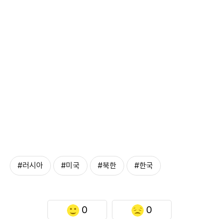
#러시아
#미국
#북한
#한국
0
0