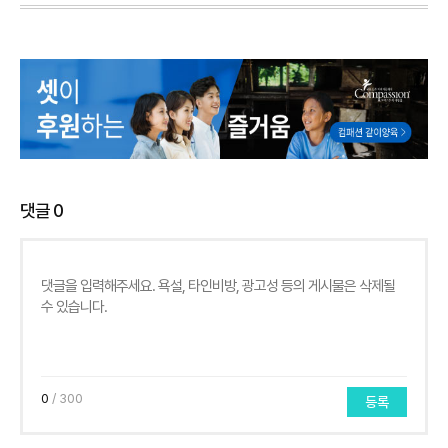
댓글
0
0
/ 300
등록