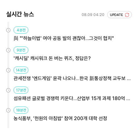
실시간 뉴스
08.09 04:20
UPDATE
4분전
與 "'하늘이법' 여야 공동 발의 괜찮아…그것이 협치"
9분전
'캐시딜' 캐시워크 돈 버는 퀴즈, 정답은?
14분전
관세전쟁 '엔드게임' 윤곽 나오나…한국 新통상정책 교두보 활
용해야
17분전
섬유패션 글로벌 경쟁력 키운다…산업부 15개 과제 180억 지
원
18분전
농식품부, '천원의 아침밥' 참여 200개 대학 선정