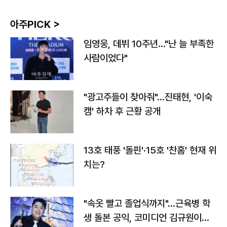
아주PICK >
임영웅, 데뷔 10주년…"난 늘 부족한
사람이었다"
"광고주들이 찾아줘"…진태현, '이숙
캠' 하차 후 근황 공개
13호 태풍 '돌핀'·15호 '찬홈' 현재 위
치는?
"속옷 빨고 졸업식까지"…근육병 학
생 돌본 공익, 코미디언 김규원이었