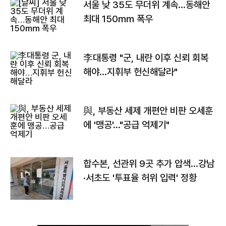
서울 낮 35도 무더위 계속…동해안
최대 150㎜ 폭우
李대통령 "군, 내란 이후 신뢰 회복
해야…지휘부 헌신해달라"
與, 부동산 세제 개편안 비판 오세훈
에 '맹공'…"공급 억제기"
합수본, 선관위 9곳 추가 압색…강남
·서초도 '투표율 허위 입력' 정황