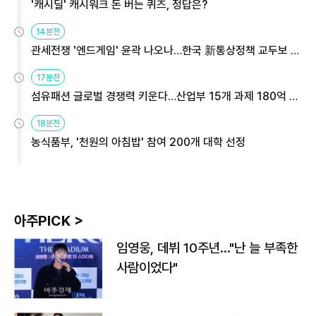
'캐시딜' 캐시워크 돈 버는 퀴즈, 정답은?
14분전
관세전쟁 '엔드게임' 윤곽 나오나…한국 新통상정책 교두보 활
용해야
17분전
섬유패션 글로벌 경쟁력 키운다…산업부 15개 과제 180억 지
원
18분전
농식품부, '천원의 아침밥' 참여 200개 대학 선정
아주PICK >
임영웅, 데뷔 10주년…"난 늘 부족한
사람이었다"