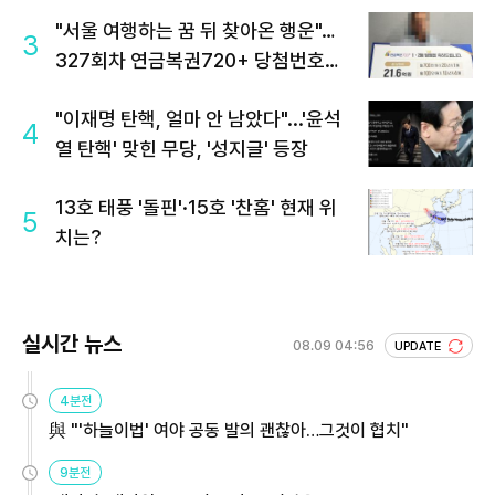
"서울 여행하는 꿈 뒤 찾아온 행운"…
3
327회차 연금복권720+ 당첨번호조
회 주목
"이재명 탄핵, 얼마 안 남았다"...'윤석
4
열 탄핵' 맞힌 무당, '성지글' 등장
13호 태풍 '돌핀'·15호 '찬홈' 현재 위
5
치는?
실시간 뉴스
08.09 04:56
UPDATE
4분전
與 "'하늘이법' 여야 공동 발의 괜찮아…그것이 협치"
9분전