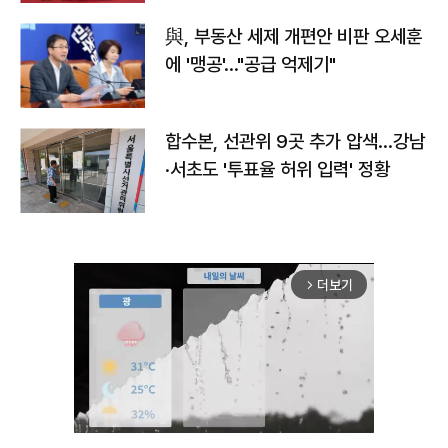
與, 부동산 세제 개편안 비판 오세훈
에 '맹공'…"공급 억제기"
합수본, 선관위 9곳 추가 압색…강남
·서초도 '투표율 허위 입력' 정황
더보기
arrow_forward_ios