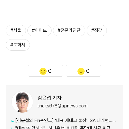
#서울
#아파트
#전문가진단
#집값
#토허제
0
0
김윤섭 기자
angks678@ajunews.com
[김윤섭의 Fin포인트] '대표 재테크 통장' ISA 대개편…나에게 맞는 전략은?
"대출 또 막히네"…하나은행, 비대면 주담대 신규 취급 중단