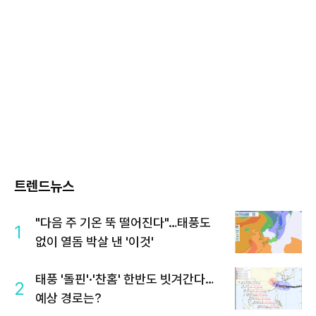
트렌드뉴스
"다음 주 기온 뚝 떨어진다"…태풍도
1
없이 열돔 박살 낸 '이것'
태풍 '돌핀'·'찬홈' 한반도 빗겨간다…
2
예상 경로는?