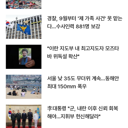
경찰, 9월부터 '제 가족 사건' 못 맡는
다…수사인력 881명 보강
"이란 지도부 내 최고지도자 모즈타
바 위독설 확산"
서울 낮 35도 무더위 계속…동해안
최대 150㎜ 폭우
李대통령 "군, 내란 이후 신뢰 회복
해야…지휘부 헌신해달라"