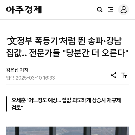
로
아
그
검
전
주
인
색
체
경
메
제
뉴
'文정부 폭등기'처럼 뛴 송파·강남
집값.. 전문가들 "당분간 더 오른다"
김윤섭 기자
공
텍
입력 2025-03-10 16:33
유
스
트
크
기
오세훈 "어느정도 예상... 집값 과도하게 상승시 재규제
검토"