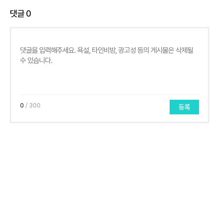
댓글
0
0
/ 300
등록