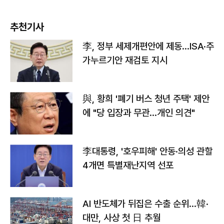
추천기사
李, 정부 세제개편안에 제동…ISA·주
가누르기안 재검토 지시
與, 황희 '폐기 버스 청년 주택' 제안
에 "당 입장과 무관…개인 의견"
李대통령, '호우피해' 안동·의성 관할
4개면 특별재난지역 선포
AI 반도체가 뒤집은 수출 순위…韓·
대만, 사상 첫 日 추월