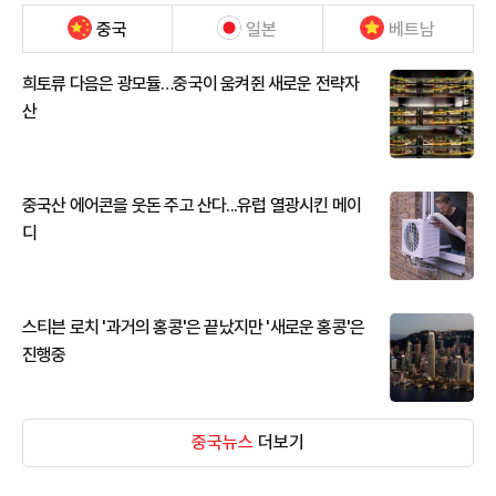
중국
일본
베트남
희토류 다음은 광모듈…중국이 움켜쥔 새로운 전략자
산
중국산 에어콘을 웃돈 주고 산다...유럽 열광시킨 메이
디
스티븐 로치 '과거의 홍콩'은 끝났지만 '새로운 홍콩'은
진행중
중국뉴스
더보기