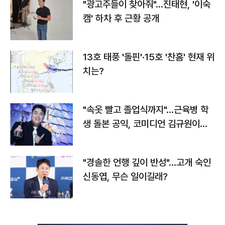
"광고주들이 찾아줘"…진태현, '이숙
캠' 하차 후 근황 공개
13호 태풍 '돌핀'·15호 '찬홈' 현재 위
치는?
"속옷 빨고 졸업식까지"…근육병 학
생 돌본 공익, 코미디언 김규원이었
다
"경솔한 언행 깊이 반성"…고개 숙인
신동엽, 무슨 일이길래?