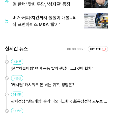
4
열 탄핵' 맞힌 무당, '성지글' 등장
버거·커피·치킨까지 줄줄이 매물…외
5
식 프랜차이즈 M&A '활기'
실시간 뉴스
08.09 00:25
UPDATE
4분전
與 "'하늘이법' 여야 공동 발의 괜찮아…그것이 협치"
9분전
'캐시딜' 캐시워크 돈 버는 퀴즈, 정답은?
14분전
관세전쟁 '엔드게임' 윤곽 나오나…한국 新통상정책 교두보 활
용해야
17분전