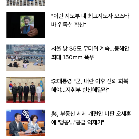
"이란 지도부 내 최고지도자 모즈타
바 위독설 확산"
서울 낮 35도 무더위 계속…동해안
최대 150㎜ 폭우
李대통령 "군, 내란 이후 신뢰 회복
해야…지휘부 헌신해달라"
與, 부동산 세제 개편안 비판 오세훈
에 '맹공'…"공급 억제기"