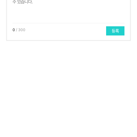
0
/ 300
등록