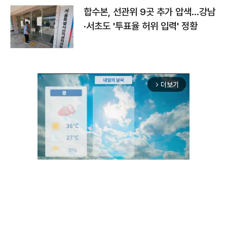
합수본, 선관위 9곳 추가 압색…강남
·서초도 '투표율 허위 입력' 정황
더보기
arrow_forward_ios
Unmute