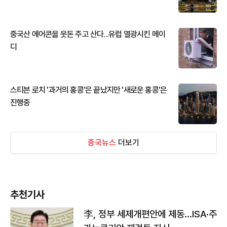
중국산 에어콘을 웃돈 주고 산다...유럽 열광시킨 메이
디
스티븐 로치 '과거의 홍콩'은 끝났지만 '새로운 홍콩'은
진행중
중국뉴스
더보기
추천기사
李, 정부 세제개편안에 제동…ISA·주