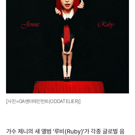
[사진=OA엔터테인먼트(ODDATELIER)]
가수 제니의 새 앨범 '루비(Ruby)'가 각종 글로벌 음