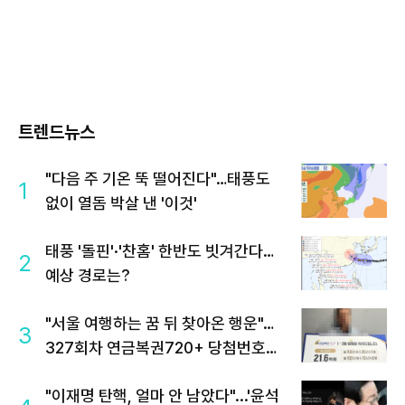
트렌드뉴스
"다음 주 기온 뚝 떨어진다"…태풍도
1
없이 열돔 박살 낸 '이것'
태풍 '돌핀'·'찬홈' 한반도 빗겨간다…
2
예상 경로는?
"서울 여행하는 꿈 뒤 찾아온 행운"…
3
327회차 연금복권720+ 당첨번호조
회 주목
"이재명 탄핵, 얼마 안 남았다"...'윤석