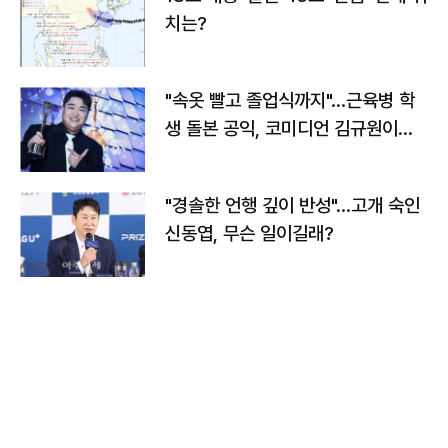
치는?
"속옷 빨고 졸업식까지"…근육병 학
생 돌본 공익, 코미디언 김규원이었
다
"경솔한 언행 깊이 반성"…고개 숙인
신동엽, 무슨 일이길래?