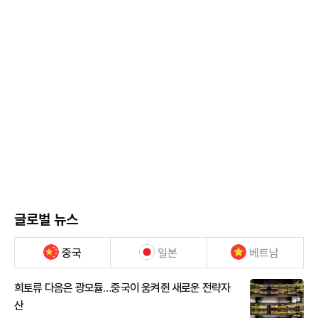
글로벌 뉴스
중국
일본
베트남
희토류 다음은 광모듈…중국이 움켜쥔 새로운 전략자
산