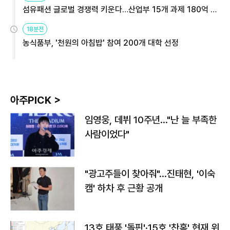
섬유패션 글로벌 경쟁력 키운다…산업부 15개 과제 180억 지
원
18분전
농식품부, '천원의 아침밥' 참여 200개 대학 선정
아주PICK >
임영웅, 데뷔 10주년…"난 늘 부족한
사람이었다"
"광고주들이 찾아줘"…진태현, '이숙
캠' 하차 후 근황 공개
13호 태풍 '돌핀'·15호 '찬홈' 현재 위