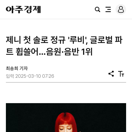
로
아
그
검
전
주
인
색
체
경
메
제
뉴
제니 첫 솔로 정규 '루비', 글로벌 파
트 휩쓸어…음원·음반 1위
최송희 기자
공
텍
입력 2025-03-10 07:26
유
스
트
크
기