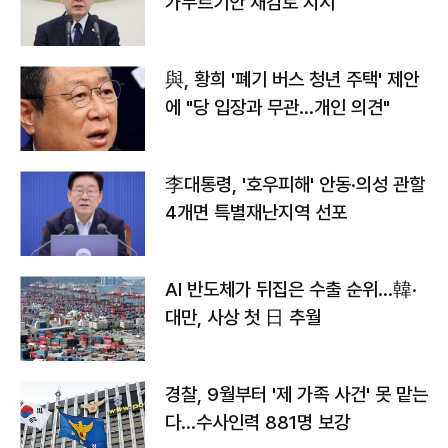
가누르기안 재검토 지시
與, 황희 '폐기 버스 청년 주택' 제안
에 "당 입장과 무관…개인 의견"
李대통령, '호우피해' 안동·의성 관할
4개면 특별재난지역 선포
AI 반도체가 뒤집은 수출 순위…韓·
대만, 사상 첫 日 추월
경찰, 9월부터 '제 가족 사건' 못 맡는
다…수사인력 881명 보강