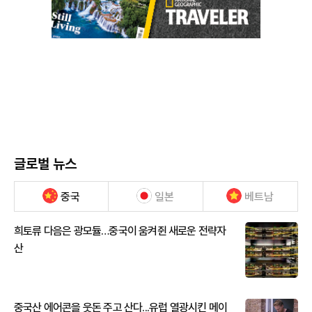
글로벌 뉴스
중국
일본
베트남
희토류 다음은 광모듈…중국이 움켜쥔 새로운 전략자
산
중국산 에어콘을 웃돈 주고 산다...유럽 열광시킨 메이