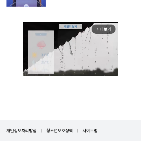
더보기
arrow_forward_ios
Unmute
개인정보처리방침
청소년보호정책
사이트맵