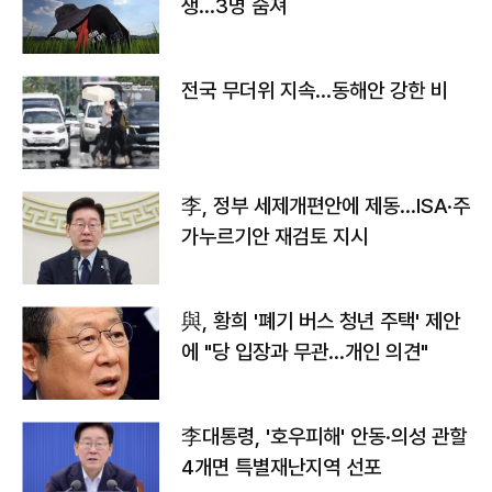
생…3명 숨져
전국 무더위 지속…동해안 강한 비
李, 정부 세제개편안에 제동…ISA·주
가누르기안 재검토 지시
與, 황희 '폐기 버스 청년 주택' 제안
에 "당 입장과 무관…개인 의견"
李대통령, '호우피해' 안동·의성 관할
4개면 특별재난지역 선포