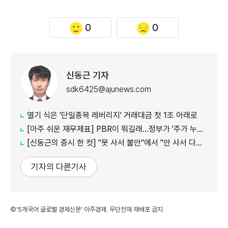
0
0
신동근 기자
sdk6425@ajunews.com
열기 식은 '단일종목 레버리지' 거래대금 첫 1조 아래로
[아주 쉬운 재무제표] PBR이 뭐길래…정부가 '주가 누르기'에 칼 빼든 이유
[신동근의 증시 한 컷] "못 사서 불안"에서 "안 사서 다행"으로…증시 덮친 '조모'
기자의 다른기사
©'5개국어 글로벌 경제신문' 아주경제. 무단전재·재배포 금지