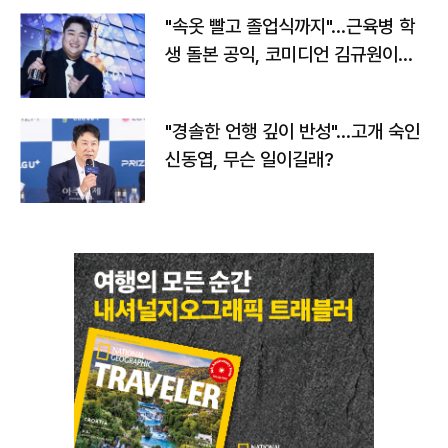
"속옷 빨고 졸업식까지"…근육병 학
생 돌본 공익, 코미디언 김규원이었
다
"경솔한 언행 깊이 반성"…고개 숙인
신동엽, 무슨 일이길래?