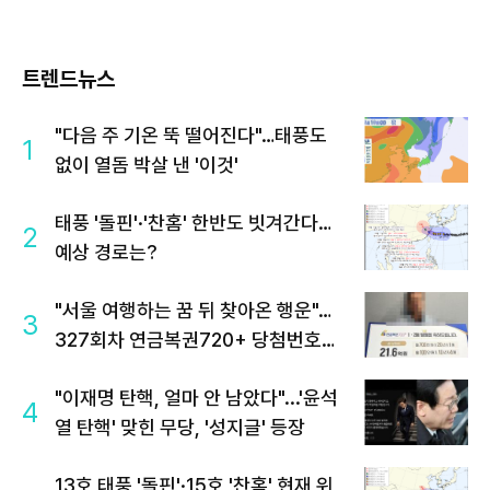
트렌드뉴스
"다음 주 기온 뚝 떨어진다"…태풍도
1
없이 열돔 박살 낸 '이것'
태풍 '돌핀'·'찬홈' 한반도 빗겨간다…
2
예상 경로는?
"서울 여행하는 꿈 뒤 찾아온 행운"…
3
327회차 연금복권720+ 당첨번호조
회 주목
"이재명 탄핵, 얼마 안 남았다"...'윤석
4
열 탄핵' 맞힌 무당, '성지글' 등장
13호 태풍 '돌핀'·15호 '찬홈' 현재 위