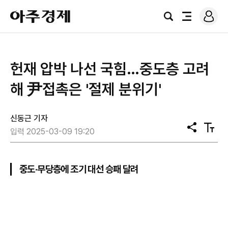
로
아
그
검
전
주
인
색
체
경
메
제
뉴
헌재 압박 나선 국힘…중도층 고려
해 尹접촉은 '절제 분위기'
신동근 기자
공
텍
입력 2025-03-09 19:20
유
스
트
크
기
중도·무당층에 조기 대선 승패 달려