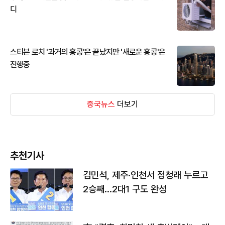
디
스티븐 로치 '과거의 홍콩'은 끝났지만 '새로운 홍콩'은
진행중
중국뉴스
더보기
추천기사
김민석, 제주·인천서 정청래 누르고
2승째…2대1 구도 완성