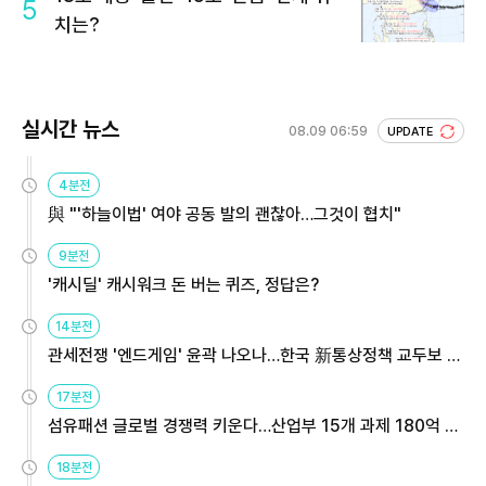
5
치는?
실시간 뉴스
08.09 06:59
UPDATE
4분전
與 "'하늘이법' 여야 공동 발의 괜찮아…그것이 협치"
9분전
'캐시딜' 캐시워크 돈 버는 퀴즈, 정답은?
14분전
관세전쟁 '엔드게임' 윤곽 나오나…한국 新통상정책 교두보 활
용해야
17분전
섬유패션 글로벌 경쟁력 키운다…산업부 15개 과제 180억 지
원
18분전