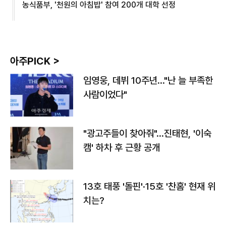
농식품부, '천원의 아침밥' 참여 200개 대학 선정
아주PICK >
임영웅, 데뷔 10주년…"난 늘 부족한
사람이었다"
"광고주들이 찾아줘"…진태현, '이숙
캠' 하차 후 근황 공개
13호 태풍 '돌핀'·15호 '찬홈' 현재 위
치는?