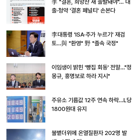
李 "결혼, 희망찬 새 출발돼야"… 대
출·청약 '결혼 페널티' 손본다
李대통령 'ISA·주가 누르기' 재검
토…與 "환영" 野 "졸속 국정"
이임생이 밝힌 '빵집 회동' 전말…"정
몽규, 홍명보로 하라 지시"
주유소 기름값 12주 연속 하락…L당
1800원대 유지
불볕더위에 온열질환자 202명 발