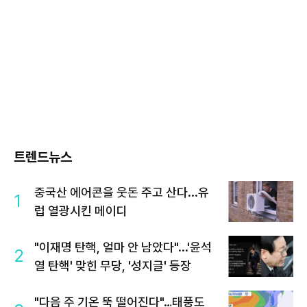
트렌드뉴스
중국산 에어콘을 웃돈 주고 산다...유
1
럽 열광시킨 메이디
"이재명 탄핵, 얼마 안 남았다"...'윤석
2
열 탄핵' 맞힌 무당, '성지글' 등장
"다음 주 기온 뚝 떨어진다"…태풍도