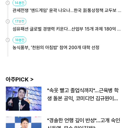
14분전
관세전쟁 '엔드게임' 윤곽 나오나…한국 新통상정책 교두보 활
용해야
17분전
섬유패션 글로벌 경쟁력 키운다…산업부 15개 과제 180억 지
원
18분전
농식품부, '천원의 아침밥' 참여 200개 대학 선정
아주PICK >
"속옷 빨고 졸업식까지"…근육병 학
생 돌본 공익, 코미디언 김규원이었
다
"경솔한 언행 깊이 반성"…고개 숙인