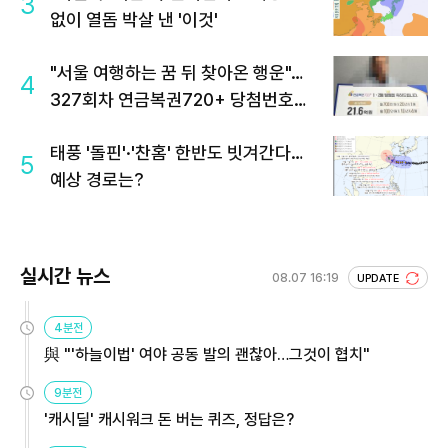
3
없이 열돔 박살 낸 '이것'
"서울 여행하는 꿈 뒤 찾아온 행운"…
4
327회차 연금복권720+ 당첨번호조
회 주목
태풍 '돌핀'·'찬홈' 한반도 빗겨간다…
5
예상 경로는?
실시간 뉴스
08.07 16:19
UPDATE
4분전
與 "'하늘이법' 여야 공동 발의 괜찮아…그것이 협치"
9분전
'캐시딜' 캐시워크 돈 버는 퀴즈, 정답은?