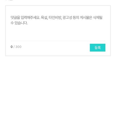
0
/ 300
등록