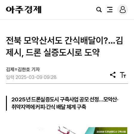
로
아
그
검
전
주
인
색
체
경
메
제
뉴
전북 모악산서도 간식배달이?…김
제시, 드론 실증도시로 도약
김제=김한호 기자
공
텍
입력 2025-03-09 09:28
유
스
트
크
기
2025년 드론실증도시 구축사업 공모 선정…모악산·
취약지역에 커피·간식 배달 체계 구축