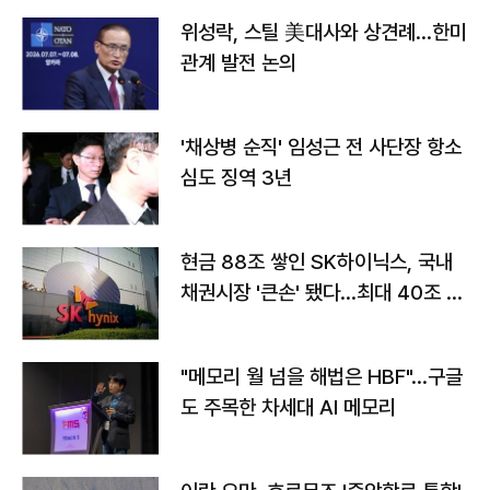
위성락, 스틸 美대사와 상견례…한미
관계 발전 논의
'채상병 순직' 임성근 전 사단장 항소
심도 징역 3년
현금 88조 쌓인 SK하이닉스, 국내
채권시장 '큰손' 됐다…최대 40조 투
자
"메모리 월 넘을 해법은 HBF"…구글
도 주목한 차세대 AI 메모리