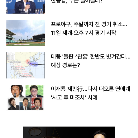
신동엽, 무슨 일이길래?
프로야구, 주말까지 전 경기 취소…
11일 재개·오후 7시 경기 시작
태풍 '돌핀'·'찬홈' 한반도 빗겨간다…
예상 경로는?
이재룡 재판行…다시 떠오른 연예계
'사고 후 미조치' 사례