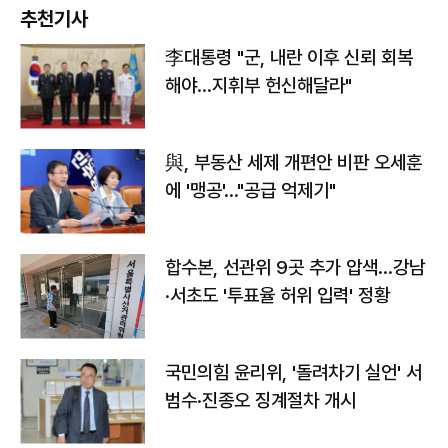
추천기사
李대통령 "군, 내란 이후 신뢰 회복
해야…지휘부 헌신해달라"
與, 부동산 세제 개편안 비판 오세훈
에 '맹공'…"공급 억제기"
합수본, 선관위 9곳 추가 압색…강남
·서초도 '투표율 허위 입력' 정황
국민의힘 윤리위, '돌려차기 실언' 서
범수·진종오 징계절차 개시