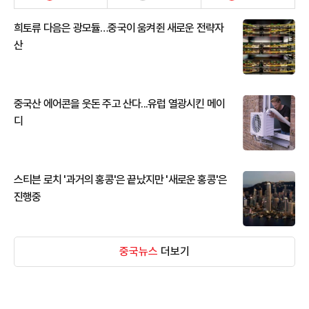
희토류 다음은 광모듈…중국이 움켜쥔 새로운 전략자
산
중국산 에어콘을 웃돈 주고 산다...유럽 열광시킨 메이
디
스티븐 로치 '과거의 홍콩'은 끝났지만 '새로운 홍콩'은
진행중
중국뉴스
더보기