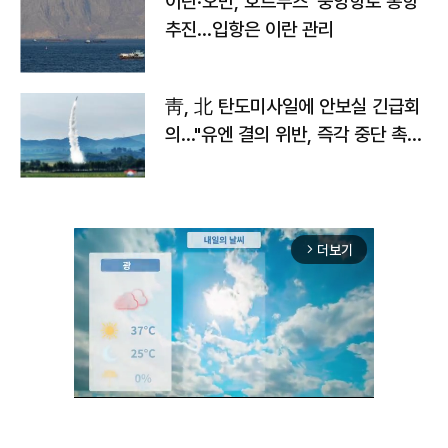
이란·오만, 호르무즈 '중앙항로 통항'
추진…입항은 이란 관리
靑, 北 탄도미사일에 안보실 긴급회
의…"유엔 결의 위반, 즉각 중단 촉
구"
더보기
arrow_forward_ios