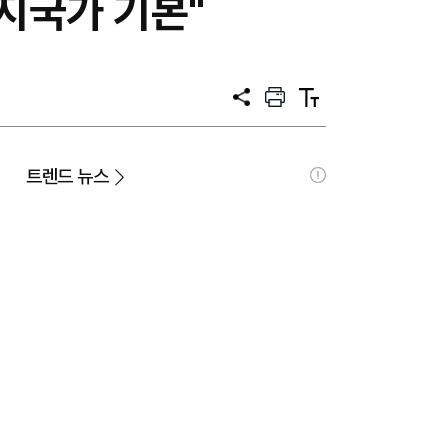
복지국가 기본"
공
프
텍
유
린
스
트
트
크
기
트렌드 뉴스