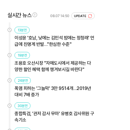
실시간 뉴스
08.07 14:50
UPDATE
13분전
이성윤 '호남, 낮에는 김민석 밤에는 정청래' 언
급에 친명계 반발…"한심한 수준"
19분전
조용호 오산시장 "자매도시에서 제공하는 다
양한 할인 혜택 함께 챙겨보시길 바란다"
26분전
폭염 피하는 '그늘막' 3만 9514개…2019년
대비 7배 증가
30분전
종합특검, '관저 감사 무마' 유병호 감사위원 구
속기소