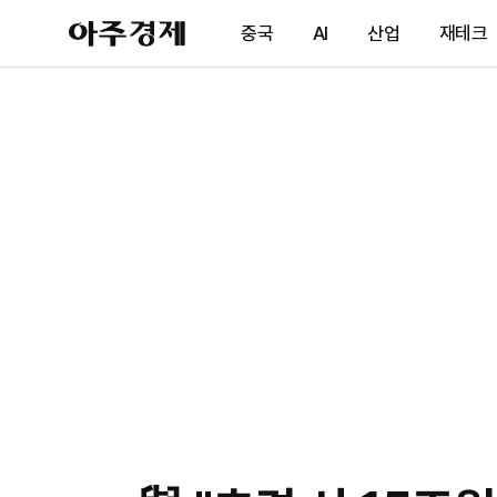
아
중국
AI
산업
재테크
주
경
제