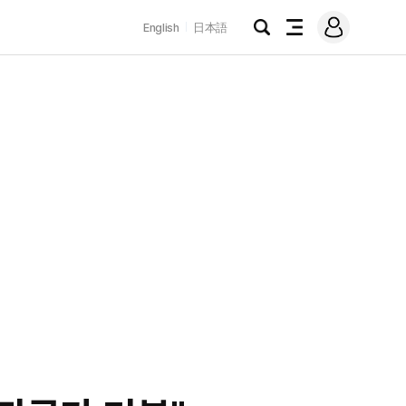
로
English
日本語
그
검
전
인
색
체
메
뉴