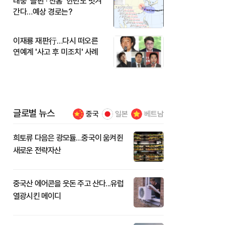
태풍 '돌핀'·'찬홈' 한반도 빗겨
간다…예상 경로는?
이재룡 재판行…다시 떠오른
연예계 '사고 후 미조치' 사례
글로벌 뉴스
중국
일본
베트남
희토류 다음은 광모듈…중국이 움켜쥔
새로운 전략자산
중국산 에어콘을 웃돈 주고 산다...유럽
열광시킨 메이디