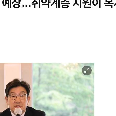
원 예상...취약계층 지원이 
이
미
지
확
대