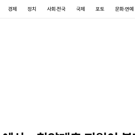
경제
정치
사회·전국
국제
포토
문화·연예