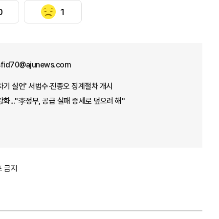
0
1
sfid70@ajunews.com
차기 실언' 서범수·진종오 징계절차 개시
화..."李정부, 공급 실패 증세로 덮으려 해"
포 금지