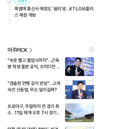
30분전
폭염에 통신사 매장도 '쉼터'로…KT·LG유플러
스 매장 개방
아주PICK
"속옷 빨고 졸업식까지"…근육
병 학생 돌본 공익, 코미디언 김
규원이었다
"경솔한 언행 깊이 반성"…고개
숙인 신동엽, 무슨 일이길래?
프로야구, 주말까지 전 경기 취
소…11일 재개·오후 7시 경기
시작