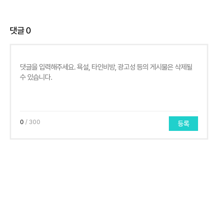
댓글
0
0
/ 300
등록