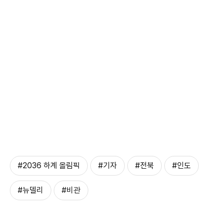
#2036 하계 올림픽
#기자
#전북
#인도
#뉴델리
#비관