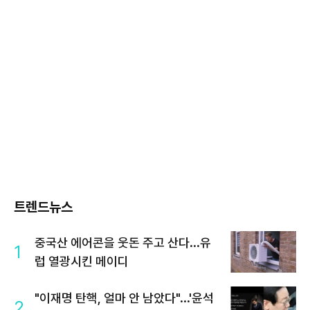
트렌드뉴스
중국산 에어콘을 웃돈 주고 산다...유
1
럽 열광시킨 메이디
"이재명 탄핵, 얼마 안 남았다"...'윤석
2