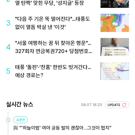
열 탄핵' 맞힌 무당, '성지글' 등장
"다음 주 기온 뚝 떨어진다"…태풍도
3
없이 열돔 박살 낸 '이것'
"서울 여행하는 꿈 뒤 찾아온 행운"…
4
327회차 연금복권720+ 당첨번호조
회 주목
태풍 '돌핀'·'찬홈' 한반도 빗겨간다…
5
예상 경로는?
실시간 뉴스
08.07 18:25
UPDATE
4분전
與 "'하늘이법' 여야 공동 발의 괜찮아…그것이 협치"