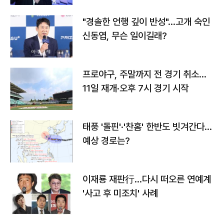
"경솔한 언행 깊이 반성"…고개 숙인
신동엽, 무슨 일이길래?
프로야구, 주말까지 전 경기 취소…
11일 재개·오후 7시 경기 시작
태풍 '돌핀'·'찬홈' 한반도 빗겨간다…
예상 경로는?
이재룡 재판行…다시 떠오른 연예계
'사고 후 미조치' 사례