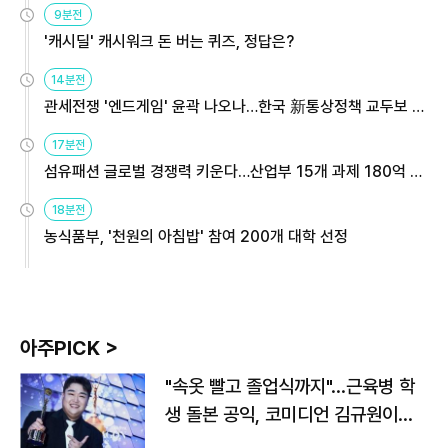
9분전
'캐시딜' 캐시워크 돈 버는 퀴즈, 정답은?
14분전
관세전쟁 '엔드게임' 윤곽 나오나…한국 新통상정책 교두보 활
용해야
17분전
섬유패션 글로벌 경쟁력 키운다…산업부 15개 과제 180억 지
원
18분전
농식품부, '천원의 아침밥' 참여 200개 대학 선정
아주PICK >
"속옷 빨고 졸업식까지"…근육병 학
생 돌본 공익, 코미디언 김규원이었
다