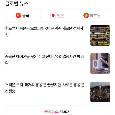
글로벌 뉴스
중국
일본
베트남
희토류 다음은 광모듈…중국이 움켜쥔 새로운 전략자
산
중국산 에어콘을 웃돈 주고 산다...유럽 열광시킨 메이
디
스티븐 로치 '과거의 홍콩'은 끝났지만 '새로운 홍콩'은
진행중
중국뉴스
더보기