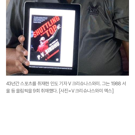
43년간 스포츠를 취재한 인도 기자 V 크리슈나스와미. 그는 1988 서
울 등 올림픽을 9회 취재했다. [사진=V 크리슈나스와미 엑스]