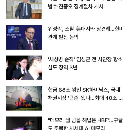
범수·진종오 징계절차 개시
위성락, 스틸 美대사와 상견례…한미
관계 발전 논의
'채상병 순직' 임성근 전 사단장 항소
심도 징역 3년
현금 88조 쌓인 SK하이닉스, 국내
채권시장 '큰손' 됐다…최대 40조 투
자
"메모리 월 넘을 해법은 HBF"…구글
도 주목한 차세대 AI 메모리