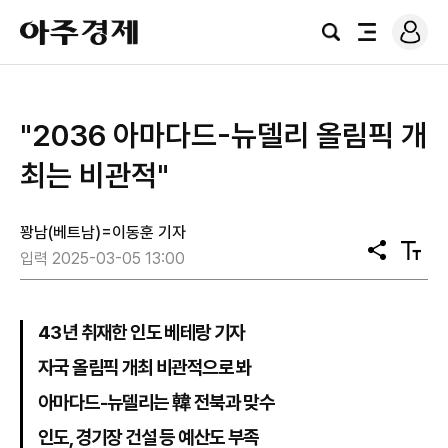
로
아
그
검
전
주
인
색
체
경
메
제
뉴
"2036 아마다드-뉴델리 올림픽 개
최는 비관적"
꽝남(베트남)=이동훈 기자
공
텍
입력 2025-03-05 13:00
유
스
트
크
기
43년 취재한 인도 베테랑 기자
자국 올림픽 개최 비관적으로 봐
아마다드-뉴델리는 韓 전북과 맞수
인도, 경기장 건설 등 예산도 부족