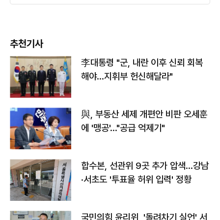
추천기사
李대통령 "군, 내란 이후 신뢰 회복
해야…지휘부 헌신해달라"
與, 부동산 세제 개편안 비판 오세훈
에 '맹공'…"공급 억제기"
합수본, 선관위 9곳 추가 압색…강남
·서초도 '투표율 허위 입력' 정황
국민의힘 윤리위, '돌려차기 실언' 서