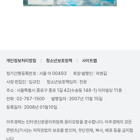
Unmute
개인정보처리방침
청소년보호정책
사이트맵
정기간행등록번호 : 서울 아 00493
회장·발행인 : 곽영길
사장·편집인 : 임규진
청소년보호책임자 : 전운
주소 : 서울특별시 종로구 종로 1길 42(수송동 146-1) 이마빌딩 11층
전화 : 02-767-1500
발행일자 : 2007년 11월 15일
등록일자 : 2008년 01월10일
아주경제는 인터넷신문윤리위원회 윤리강령을 준수합니다. 아주경제의 모든
콘텐츠(기사)는 저작권법의 보호를 받으며, 무단전재, 복사, 배포 등을 금지합
니다.