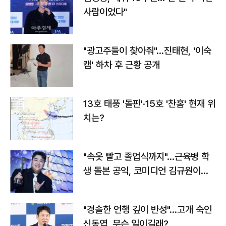
사람이었다"
"광고주들이 찾아줘"…진태현, '이숙
캠' 하차 후 근황 공개
13호 태풍 '돌핀'·15호 '찬홈' 현재 위
치는?
"속옷 빨고 졸업식까지"…근육병 학
생 돌본 공익, 코미디언 김규원이었
다
"경솔한 언행 깊이 반성"…고개 숙인
신동엽, 무슨 일이길래?