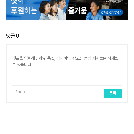
댓글
0
0
/ 300
등록