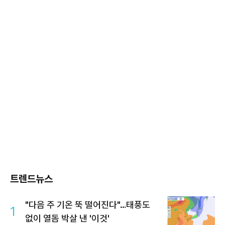
트렌드뉴스
"다음 주 기온 뚝 떨어진다"…태풍도
1
없이 열돔 박살 낸 '이것'