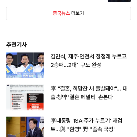
중국뉴스
더보기
추천기사
김민석, 제주·인천서 정청래 누르고
2승째…2대1 구도 완성
李 "결혼, 희망찬 새 출발돼야"… 대
출·청약 '결혼 페널티' 손본다
李대통령 'ISA·주가 누르기' 재검
토…與 "환영" 野 "졸속 국정"