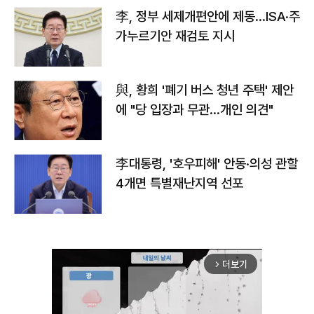
李, 정부 세제개편안에 제동…ISA·주
가누르기안 재검토 지시
與, 황희 '폐기 버스 청년 주택' 제안
에 "당 입장과 무관…개인 의견"
李대통령, '호우피해' 안동·의성 관할
4개면 특별재난지역 선포
더보기
arrow_forward_ios