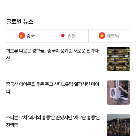
글로벌 뉴스
중국
일본
베트남
희토류 다음은 광모듈…중국이 움켜쥔 새로운 전략자
산
중국산 에어콘을 웃돈 주고 산다...유럽 열광시킨 메이
디
스티븐 로치 '과거의 홍콩'은 끝났지만 '새로운 홍콩'은
진행중