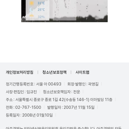
Unmute
개인정보처리방침
청소년보호정책
사이트맵
정기간행등록번호 : 서울 아 00493
회장·발행인 : 곽영길
사장·편집인 : 임규진
청소년보호책임자 : 전운
주소 : 서울특별시 종로구 종로 1길 42(수송동 146-1) 이마빌딩 11층
전화 : 02-767-1500
발행일자 : 2007년 11월 15일
등록일자 : 2008년 01월10일
아주경제는 인터넷신문윤리위원회 윤리강령을 준수합니다. 아주경제의 모든