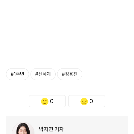
#1주년
#신세계
#정용진
0
0
박자연 기자