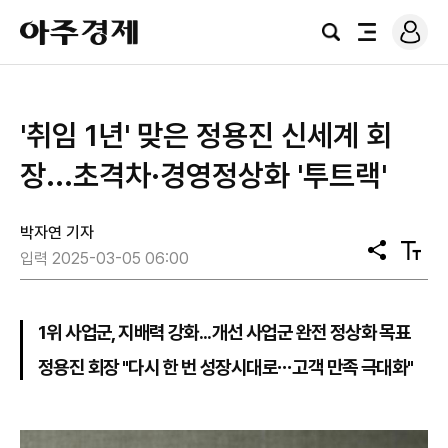
로
아
그
검
전
주
인
색
체
경
메
제
뉴
'취임 1년' 맞은 정용진 신세계 회
장...초격차·경영정상화 '투트랙'
박자연 기자
공
텍
입력 2025-03-05 06:00
유
스
트
크
기
1위 사업군, 지배력 강화...개선 사업군 완전 정상화 목표
정용진 회장 "다시 한 번 성장시대로⋯고객 만족 극대화"