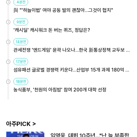
4분전
與 "'하늘이법' 여야 공동 발의 괜찮아…그것이 협치"
9분전
'캐시딜' 캐시워크 돈 버는 퀴즈, 정답은?
14분전
관세전쟁 '엔드게임' 윤곽 나오나…한국 新통상정책 교두보 활
용해야
17분전
섬유패션 글로벌 경쟁력 키운다…산업부 15개 과제 180억 지
원
18분전
농식품부, '천원의 아침밥' 참여 200개 대학 선정
아주PICK >
임영웅, 데뷔 10주년…"난 늘 부족한