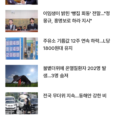
이임생이 밝힌 '빵집 회동' 전말…"정
몽규, 홍명보로 하라 지시"
주유소 기름값 12주 연속 하락…L당
1800원대 유지
불볕더위에 온열질환자 202명 발
생…3명 숨져
전국 무더위 지속…동해안 강한 비