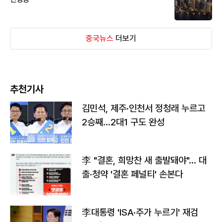
중국뉴스
더보기
추천기사
김민석, 제주·인천서 정청래 누르고
2승째…2대1 구도 완성
李 "결혼, 희망찬 새 출발돼야"… 대
출·청약 '결혼 페널티' 손본다
李대통령 'ISA·주가 누르기' 재검