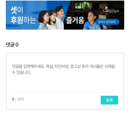
댓글
0
0
/ 300
등록