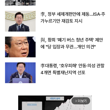
李, 정부 세제개편안에 제동…ISA·주
가누르기안 재검토 지시
與, 황희 '폐기 버스 청년 주택' 제안
에 "당 입장과 무관…개인 의견"
李대통령, '호우피해' 안동·의성 관할
4개면 특별재난지역 선포
더보기
arrow_forward_ios