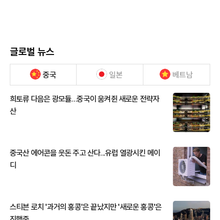
글로벌 뉴스
중국
일본
베트남
희토류 다음은 광모듈…중국이 움켜쥔 새로운 전략자
산
중국산 에어콘을 웃돈 주고 산다...유럽 열광시킨 메이
디
스티븐 로치 '과거의 홍콩'은 끝났지만 '새로운 홍콩'은
진행중