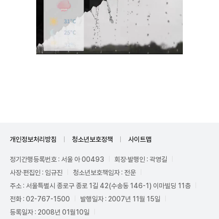
Unmute
개인정보처리방침
청소년보호정책
사이트맵
정기간행등록번호 : 서울 아 00493
회장·발행인 : 곽영길
사장·편집인 : 임규진
청소년보호책임자 : 전운
주소 : 서울특별시 종로구 종로 1길 42(수송동 146-1) 이마빌딩 11층
전화 : 02-767-1500
발행일자 : 2007년 11월 15일
등록일자 : 2008년 01월10일