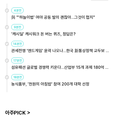
4분전
與 "'하늘이법' 여야 공동 발의 괜찮아…그것이 협치"
9분전
'캐시딜' 캐시워크 돈 버는 퀴즈, 정답은?
14분전
관세전쟁 '엔드게임' 윤곽 나오나…한국 新통상정책 교두보 활
용해야
17분전
섬유패션 글로벌 경쟁력 키운다…산업부 15개 과제 180억 지
원
18분전
농식품부, '천원의 아침밥' 참여 200개 대학 선정
아주PICK >