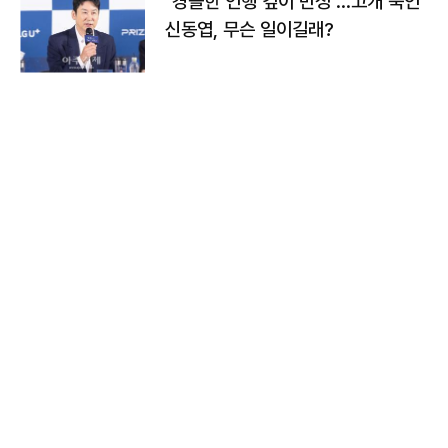
"경솔한 언행 깊이 반성"…고개 숙인
신동엽, 무슨 일이길래?