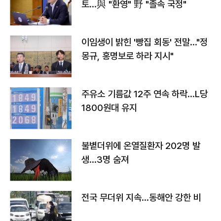
토…與 "환영" 野 "졸속 국정"
이임생이 밝힌 '빵집 회동' 전말…"정
몽규, 홍명보로 하라 지시"
주유소 기름값 12주 연속 하락…L당
1800원대 유지
불볕더위에 온열질환자 202명 발
생…3명 숨져
전국 무더위 지속…동해안 강한 비