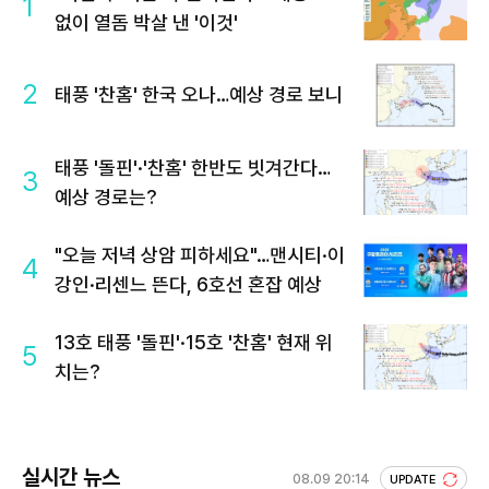
1
없이 열돔 박살 낸 '이것'
2
태풍 '찬홈' 한국 오나…예상 경로 보니
태풍 '돌핀'·'찬홈' 한반도 빗겨간다…
3
예상 경로는?
"오늘 저녁 상암 피하세요"…맨시티·이
4
강인·리센느 뜬다, 6호선 혼잡 예상
13호 태풍 '돌핀'·15호 '찬홈' 현재 위
5
치는?
실시간 뉴스
08.09 20:14
UPDATE