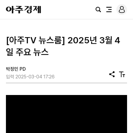
로
아
그
검
전
주
인
색
체
경
메
제
뉴
[아주TV 뉴스룸] 2025년 3월 4
일 주요 뉴스
박정민 PD
공
텍
입력 2025-03-04 17:26
유
스
트
크
기