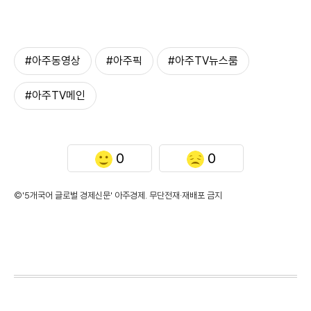
#아주동영상
#아주픽
#아주TV뉴스룸
#아주TV메인
0
0
©'5개국어 글로벌 경제신문' 아주경제. 무단전재·재배포 금지