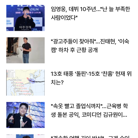
임영웅, 데뷔 10주년…"난 늘 부족한
사람이었다"
"광고주들이 찾아줘"…진태현, '이숙
캠' 하차 후 근황 공개
13호 태풍 '돌핀'·15호 '찬홈' 현재 위
치는?
"속옷 빨고 졸업식까지"…근육병 학
생 돌본 공익, 코미디언 김규원이었
다