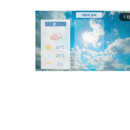
더
arrow_forward_ios
Mut