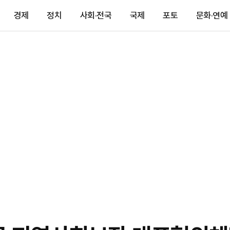
경제
정치
사회·전국
국제
포토
문화·연예