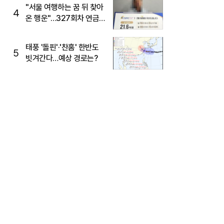
"서울 여행하는 꿈 뒤 찾아
4
온 행운"…327회차 연금
복권720+ 당첨번호조회
주목
태풍 '돌핀'·'찬홈' 한반도
5
빗겨간다…예상 경로는?