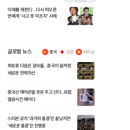
이재룡 재판行…다시 떠오른
연예계 '사고 후 미조치' 사례
글로벌 뉴스
중국
일본
베트남
희토류 다음은 광모듈…중국이 움켜쥔
새로운 전략자산
중국산 에어콘을 웃돈 주고 산다...유럽
열광시킨 메이디
스티븐 로치 '과거의 홍콩'은 끝났지만
'새로운 홍콩'은 진행중