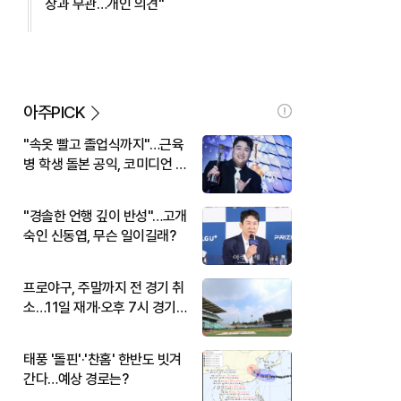
장과 무관…개인 의견"
아주PICK
"속옷 빨고 졸업식까지"…근육
병 학생 돌본 공익, 코미디언 김
규원이었다
"경솔한 언행 깊이 반성"…고개
숙인 신동엽, 무슨 일이길래?
프로야구, 주말까지 전 경기 취
소…11일 재개·오후 7시 경기
시작
태풍 '돌핀'·'찬홈' 한반도 빗겨
간다…예상 경로는?