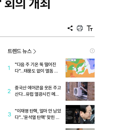
 회의 개최
공
프
텍
유
린
스
트
트
크
기
트렌드 뉴스
"다음 주 기온 뚝 떨어진
1
다"…태풍도 없이 열돔 박
살 낸 '이것'
중국산 에어콘을 웃돈 주고
2
산다...유럽 열광시킨 메이
디
"이재명 탄핵, 얼마 안 남았
3
다"...'윤석열 탄핵' 맞힌 무
당, '성지글' 등장