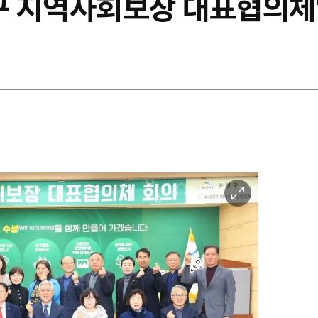
구 지역사회보장 대표협의체'
이
미
지
확
대