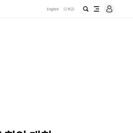
로
English
日本語
그
검
전
인
색
체
메
뉴