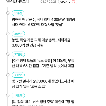
실시간 뉴스
08.07 22:28
UPDATE
16분전
명현관 해남군수, 국내 최대 400MW 태양광
시대 연다…6807억 대형사업 '첫삽'
36분전
농협, 폭염·가뭄 피해 예방 총력...재해자금
3,000억 원 긴급 지원
37분전
[아주경제 오늘의 뉴스 종합] 이 대통령, 부동
산 대책 6시간 점검…"기존 방식 벗어나 과감
히 실행" 外
41분전
美 7월 일자리 2만3000개 줄었다…시장 예
상 크게 밑돈 '고용 쇼크'
1시간전
與, 황희 '폐기 버스 청년 주택' 제안에 "당 입