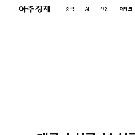
아
중국
AI
산업
재테크
주
경
제