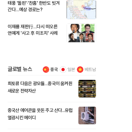
태풍 '돌핀'·'찬홈' 한반도 빗겨
간다…예상 경로는?
이재룡 재판行…다시 떠오른
연예계 '사고 후 미조치' 사례
글로벌 뉴스
중국
일본
베트남
희토류 다음은 광모듈…중국이 움켜쥔
새로운 전략자산
중국산 에어콘을 웃돈 주고 산다...유럽
열광시킨 메이디