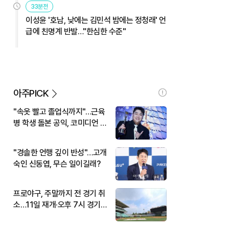
33분전
이성윤 '호남, 낮에는 김민석 밤에는 정청래' 언
급에 친명계 반발…"한심한 수준"
아주PICK
"속옷 빨고 졸업식까지"…근육
병 학생 돌본 공익, 코미디언 김
규원이었다
"경솔한 언행 깊이 반성"…고개
숙인 신동엽, 무슨 일이길래?
프로야구, 주말까지 전 경기 취
소…11일 재개·오후 7시 경기
시작