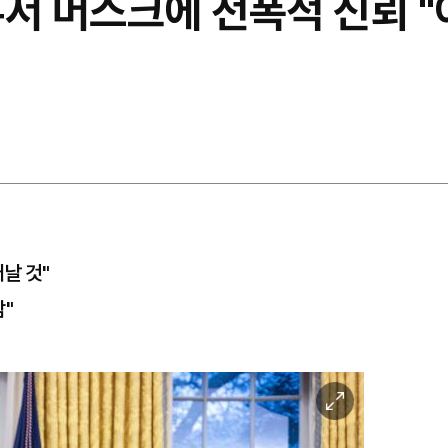
뷰서 머스크에 전폭적 신뢰 
날 것"
람"
이
미