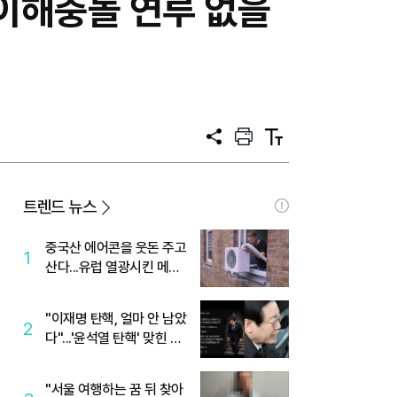
"이해충돌 연루 없을
공
프
텍
유
린
스
트
트
크
기
트렌드 뉴스
중국산 에어콘을 웃돈 주고
1
산다...유럽 열광시킨 메이
디
"이재명 탄핵, 얼마 안 남았
2
다"...'윤석열 탄핵' 맞힌 무
당, '성지글' 등장
"서울 여행하는 꿈 뒤 찾아