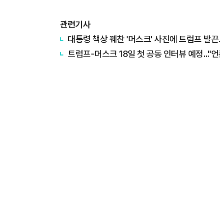
관련기사
대통령 책상 꿰찬 '머스크' 사진에 트럼프 발끈.
트럼프-머스크 18일 첫 공동 인터뷰 예정…"언