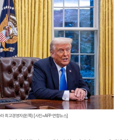
지
확
대
라 최고경영자(왼쪽) [사진=AFP·연합뉴스]