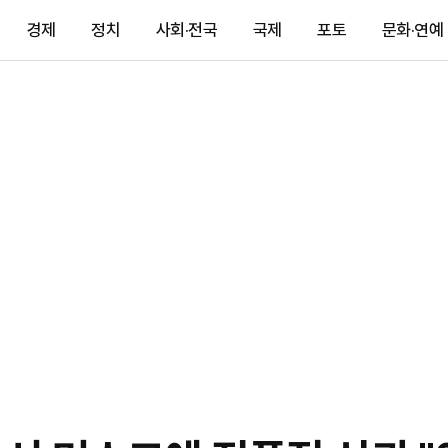
경제
정치
사회·전국
국제
포토
문화·연예