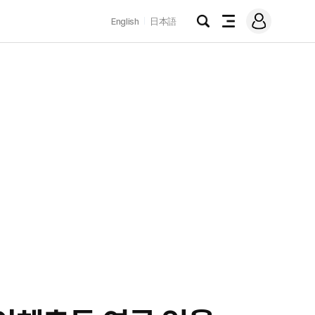
로
English
日本語
그
검
전
인
색
체
메
뉴