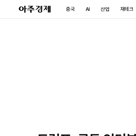
아
중국
AI
산업
재테크
주
경
제