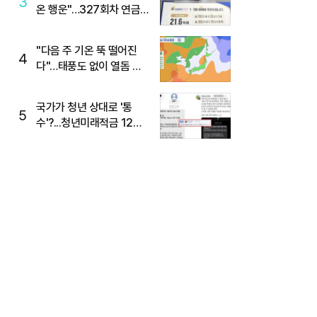
3
온 행운"…327회차 연금
복권720+ 당첨번호조회
주목
"다음 주 기온 뚝 떨어진
4
다"…태풍도 없이 열돔 박
살 낸 '이것'
국가가 청년 상대로 '통
5
수'?...청년미래적금 12%
준다더니 "응, 오류야"