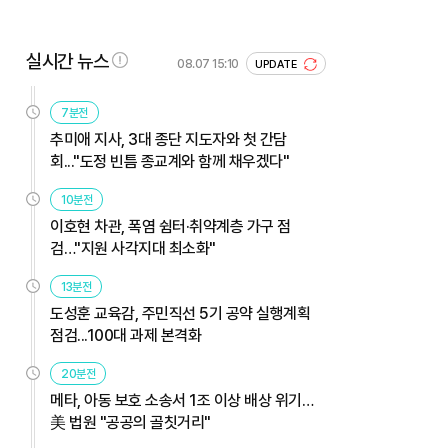
실시간 뉴스
08.07 15:10
UPDATE
7분전
추미애 지사, 3대 종단 지도자와 첫 간담
회..."도정 빈틈 종교계와 함께 채우겠다"
10분전
이호현 차관, 폭염 쉼터·취약계층 가구 점
검…"지원 사각지대 최소화"
13분전
도성훈 교육감, 주민직선 5기 공약 실행계획
점검...100대 과제 본격화
20분전
메타, 아동 보호 소송서 1조 이상 배상 위기…
美 법원 "공공의 골칫거리"