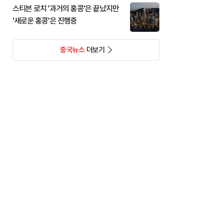
스티븐 로치 '과거의 홍콩'은 끝났지만
'새로운 홍콩'은 진행중
중국뉴스
더보기