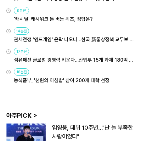
9분전
'캐시딜' 캐시워크 돈 버는 퀴즈, 정답은?
14분전
관세전쟁 '엔드게임' 윤곽 나오나…한국 新통상정책 교두보 활
용해야
17분전
섬유패션 글로벌 경쟁력 키운다…산업부 15개 과제 180억 지
원
18분전
농식품부, '천원의 아침밥' 참여 200개 대학 선정
아주PICK >
임영웅, 데뷔 10주년…"난 늘 부족한
사람이었다"