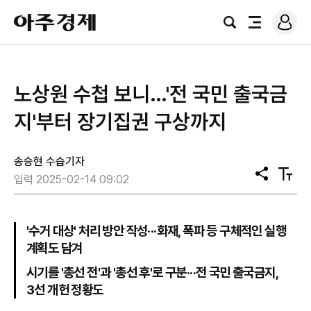
로
아
그
검
전
주
인
색
체
경
메
제
뉴
노상원 수첩 보니…'전 국민 출국금
지'부터 장기집권 구상까지
송승현 수습기자
공
텍
입력 2025-02-14 09:02
유
스
트
크
기
'수거 대상' 처리 방안 작성···화재, 폭파 등 구체적인 실행
계획도 담겨
시기를 '총선 전'과 '총선 후'로 구분···전 국민 출국금지,
3선 개헌 정황도