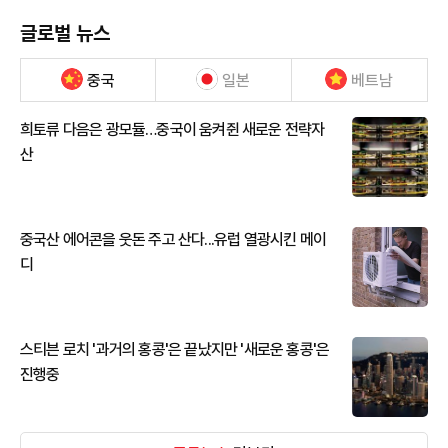
글로벌 뉴스
중국
일본
베트남
희토류 다음은 광모듈…중국이 움켜쥔 새로운 전략자
산
중국산 에어콘을 웃돈 주고 산다...유럽 열광시킨 메이
디
스티븐 로치 '과거의 홍콩'은 끝났지만 '새로운 홍콩'은
진행중