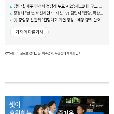
김민석, 제주·인천서 정청래 누르고 2승째…2대1 구도 완성
정청래 "한 번 배신하면 또 배신" vs 김민석 "합당, 폭탄선언 안 돼"
與 중앙당 선관위 "전당대회 과열 양상…해당 행위 단호히 대처"
기자의 다른기사
©'5개국어 글로벌 경제신문' 아주경제. 무단전재·재배포 금지