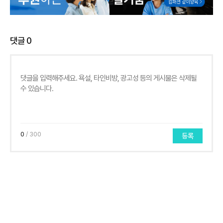
댓글
0
0
/ 300
등록