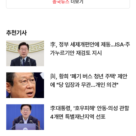
중국뉴스
더보기
추천기사
李, 정부 세제개편안에 제동…ISA·주
가누르기안 재검토 지시
與, 황희 '폐기 버스 청년 주택' 제안
에 "당 입장과 무관…개인 의견"
李대통령, '호우피해' 안동·의성 관할
4개면 특별재난지역 선포