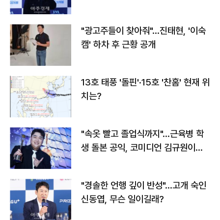
"광고주들이 찾아줘"…진태현, '이숙
캠' 하차 후 근황 공개
13호 태풍 '돌핀'·15호 '찬홈' 현재 위
치는?
"속옷 빨고 졸업식까지"…근육병 학
생 돌본 공익, 코미디언 김규원이었
다
"경솔한 언행 깊이 반성"…고개 숙인
신동엽, 무슨 일이길래?