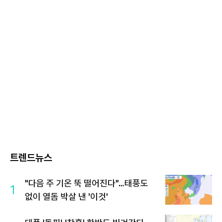
트렌드뉴스
"다음 주 기온 뚝 떨어진다"…태풍도
1
없이 열돔 박살 낸 '이것'