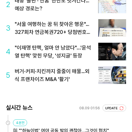
태풍 '돌핀'·'찬홈' 한반도 빗겨간다…
2
예상 경로는?
"서울 여행하는 꿈 뒤 찾아온 행운"…
3
327회차 연금복권720+ 당첨번호조
회 주목
"이재명 탄핵, 얼마 안 남았다"...'윤석
4
열 탄핵' 맞힌 무당, '성지글' 등장
버거·커피·치킨까지 줄줄이 매물…외
5
식 프랜차이즈 M&A '활기'
실시간 뉴스
08.09 01:56
UPDATE
4분전
與 "'하늘이법' 여야 공동 발의 괜찮아…그것이 협치"