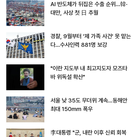
AI 반도체가 뒤집은 수출 순위…韓·
대만, 사상 첫 日 추월
경찰, 9월부터 '제 가족 사건' 못 맡는
다…수사인력 881명 보강
"이란 지도부 내 최고지도자 모즈타
바 위독설 확산"
서울 낮 35도 무더위 계속…동해안
최대 150㎜ 폭우
李대통령 "군, 내란 이후 신뢰 회복