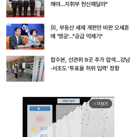
해야…지휘부 헌신해달라"
與, 부동산 세제 개편안 비판 오세훈
에 '맹공'…"공급 억제기"
합수본, 선관위 9곳 추가 압색…강남
·서초도 '투표율 허위 입력' 정황
더보기
arrow_forward_ios