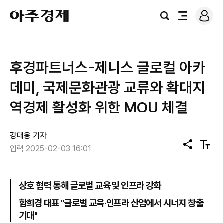
로
아
그
검
전
주
인
색
체
경
메
제
뉴
후경파트너스-제니스 글로컬 아카
데미, 국제문화관광 교류와 확대지
역경제 활성화 위한 MOU 체결
강대웅 기자
공
텍
입력 2025-02-03 16:01
유
스
트
크
기
상호 협력 통해 글로벌 교육 및 인프라 강화
함희경 대표 "글로벌 교육·인프라 산업에서 시너지 창출
기대"