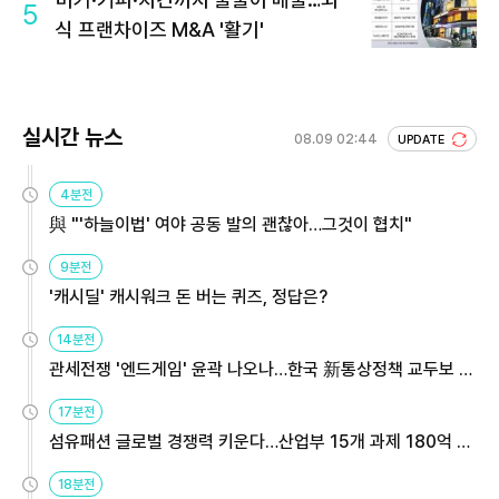
5
식 프랜차이즈 M&A '활기'
실시간 뉴스
08.09 02:44
UPDATE
4분전
與 "'하늘이법' 여야 공동 발의 괜찮아…그것이 협치"
9분전
'캐시딜' 캐시워크 돈 버는 퀴즈, 정답은?
14분전
관세전쟁 '엔드게임' 윤곽 나오나…한국 新통상정책 교두보 활
용해야
17분전
섬유패션 글로벌 경쟁력 키운다…산업부 15개 과제 180억 지
원
18분전