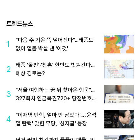
트렌드뉴스
"다음 주 기온 뚝 떨어진다"…태풍도
1
없이 열돔 박살 낸 '이것'
태풍 '돌핀'·'찬홈' 한반도 빗겨간다…
2
예상 경로는?
"서울 여행하는 꿈 뒤 찾아온 행운"…
3
327회차 연금복권720+ 당첨번호조
회 주목
"이재명 탄핵, 얼마 안 남았다"...'윤석
4
열 탄핵' 맞힌 무당, '성지글' 등장
버거·커피·치킨까지 줄줄이 매물…외