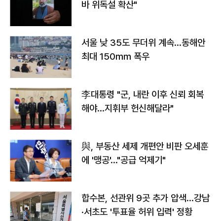
바 위독설 확산"
서울 낮 35도 무더위 계속…동해안
최대 150㎜ 폭우
李대통령 "군, 내란 이후 신뢰 회복
해야…지휘부 헌신해달라"
與, 부동산 세제 개편안 비판 오세훈
에 '맹공'…"공급 억제기"
합수본, 선관위 9곳 추가 압색…강남
·서초도 '투표율 허위 입력' 정황