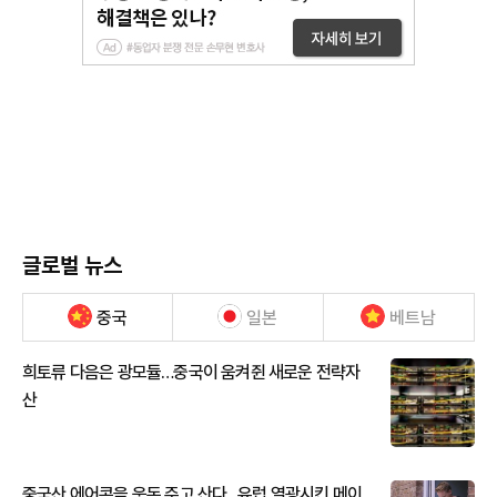
글로벌 뉴스
중국
일본
베트남
희토류 다음은 광모듈…중국이 움켜쥔 새로운 전략자
산
중국산 에어콘을 웃돈 주고 산다...유럽 열광시킨 메이