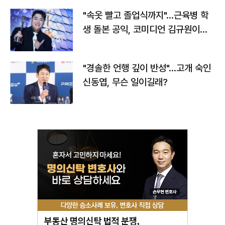
"속옷 빨고 졸업식까지"…근육병 학
생 돌본 공익, 코미디언 김규원이었
다
"경솔한 언행 깊이 반성"…고개 숙인
신동엽, 무슨 일이길래?