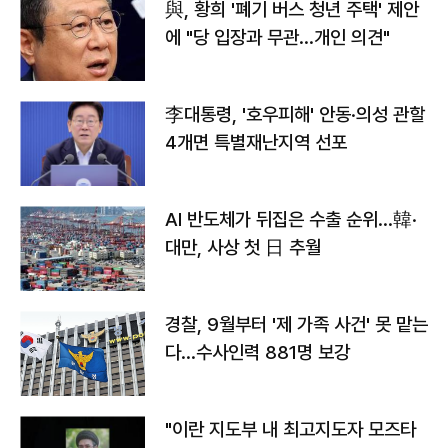
與, 황희 '폐기 버스 청년 주택' 제안
에 "당 입장과 무관…개인 의견"
李대통령, '호우피해' 안동·의성 관할
4개면 특별재난지역 선포
AI 반도체가 뒤집은 수출 순위…韓·
대만, 사상 첫 日 추월
경찰, 9월부터 '제 가족 사건' 못 맡는
다…수사인력 881명 보강
"이란 지도부 내 최고지도자 모즈타