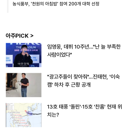
농식품부, '천원의 아침밥' 참여 200개 대학 선정
아주PICK >
임영웅, 데뷔 10주년…"난 늘 부족한
사람이었다"
"광고주들이 찾아줘"…진태현, '이숙
캠' 하차 후 근황 공개
13호 태풍 '돌핀'·15호 '찬홈' 현재 위
치는?