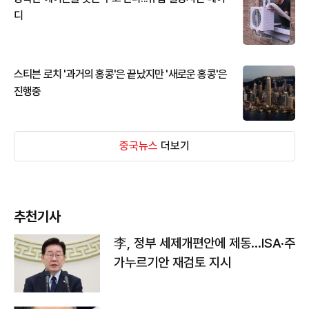
디
스티븐 로치 '과거의 홍콩'은 끝났지만 '새로운 홍콩'은
진행중
중국뉴스
더보기
추천기사
李, 정부 세제개편안에 제동…ISA·주
가누르기안 재검토 지시