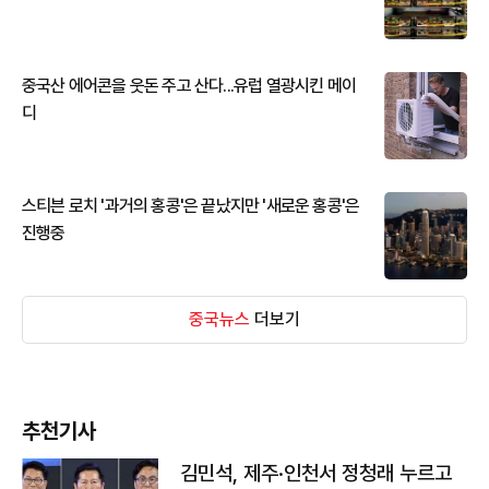
중국산 에어콘을 웃돈 주고 산다...유럽 열광시킨 메이
디
스티븐 로치 '과거의 홍콩'은 끝났지만 '새로운 홍콩'은
진행중
중국뉴스
더보기
추천기사
김민석, 제주·인천서 정청래 누르고