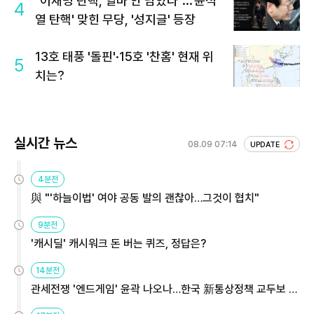
"이재명 탄핵, 얼마 안 남았다"...'윤석
4
열 탄핵' 맞힌 무당, '성지글' 등장
13호 태풍 '돌핀'·15호 '찬홈' 현재 위
5
치는?
실시간 뉴스
08.09 07:14
UPDATE
4분전
與 "'하늘이법' 여야 공동 발의 괜찮아…그것이 협치"
9분전
'캐시딜' 캐시워크 돈 버는 퀴즈, 정답은?
14분전
관세전쟁 '엔드게임' 윤곽 나오나…한국 新통상정책 교두보 활
용해야