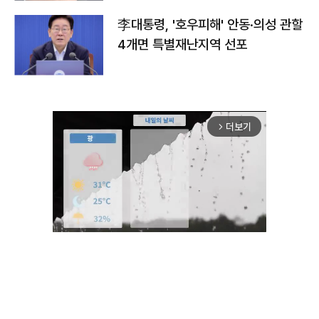
李대통령, '호우피해' 안동·의성 관할
4개면 특별재난지역 선포
더보기
arrow_forward_ios
Unmute