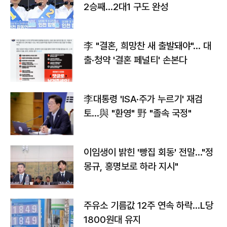
2승째…2대1 구도 완성
李 "결혼, 희망찬 새 출발돼야"… 대
출·청약 '결혼 페널티' 손본다
李대통령 'ISA·주가 누르기' 재검
토…與 "환영" 野 "졸속 국정"
이임생이 밝힌 '빵집 회동' 전말…"정
몽규, 홍명보로 하라 지시"
주유소 기름값 12주 연속 하락…L당
1800원대 유지