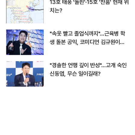
13호 태풍 '돌핀'·15호 '찬홈' 현재 위
치는?
"속옷 빨고 졸업식까지"…근육병 학
생 돌본 공익, 코미디언 김규원이었
다
"경솔한 언행 깊이 반성"…고개 숙인
신동엽, 무슨 일이길래?