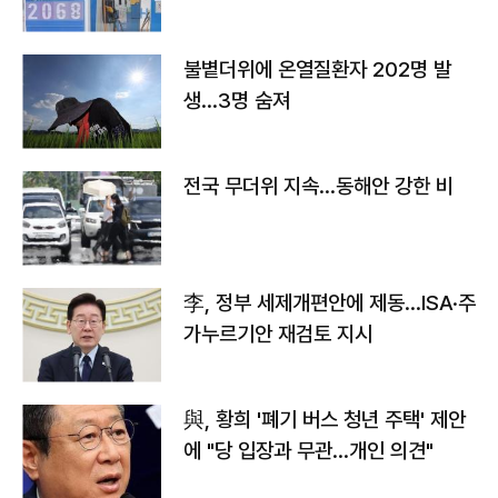
불볕더위에 온열질환자 202명 발
생…3명 숨져
전국 무더위 지속…동해안 강한 비
李, 정부 세제개편안에 제동…ISA·주
가누르기안 재검토 지시
與, 황희 '폐기 버스 청년 주택' 제안
에 "당 입장과 무관…개인 의견"