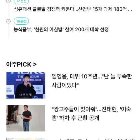
17분전
섬유패션 글로벌 경쟁력 키운다…산업부 15개 과제 180억 지
원
18분전
농식품부, '천원의 아침밥' 참여 200개 대학 선정
아주PICK >
임영웅, 데뷔 10주년…"난 늘 부족한
사람이었다"
"광고주들이 찾아줘"…진태현, '이숙
캠' 하차 후 근황 공개