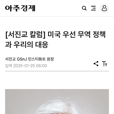
로
아
그
검
전
주
인
색
체
경
메
제
뉴
[서진교 칼럼] 미국 우선 무역 정책
과 우리의 대응
서진교 GSnJ 인스티튜트 원장
공
텍
입력 2025-01-25 06:00
유
스
트
크
기