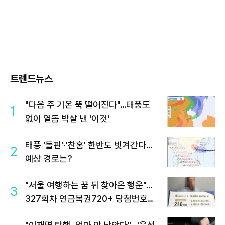
트렌드뉴스
"다음 주 기온 뚝 떨어진다"…태풍도
1
없이 열돔 박살 낸 '이것'
태풍 '돌핀'·'찬홈' 한반도 빗겨간다…
2
예상 경로는?
"서울 여행하는 꿈 뒤 찾아온 행운"…
3
327회차 연금복권720+ 당첨번호조
회 주목