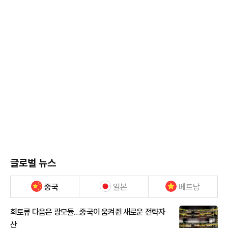
글로벌 뉴스
중국
일본
베트남
희토류 다음은 광모듈…중국이 움켜쥔 새로운 전략자
산