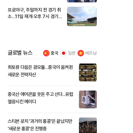
프로야구, 주말까지 전 경기 취
소…11일 재개·오후 7시 경기
시작
글로벌 뉴스
중국
일본
베트남
희토류 다음은 광모듈…중국이 움켜쥔
새로운 전략자산
중국산 에어콘을 웃돈 주고 산다...유럽
열광시킨 메이디
스티븐 로치 '과거의 홍콩'은 끝났지만
'새로운 홍콩'은 진행중