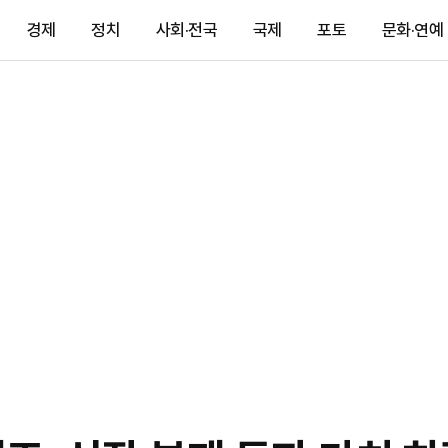
경제
정치
사회·전국
국제
포토
문화·연예