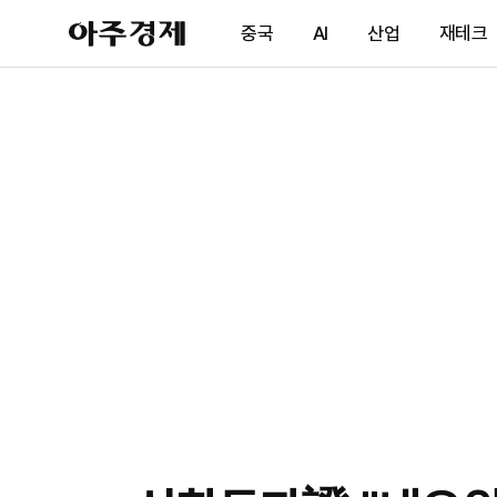
아
중국
AI
산업
재테크
주
경
제