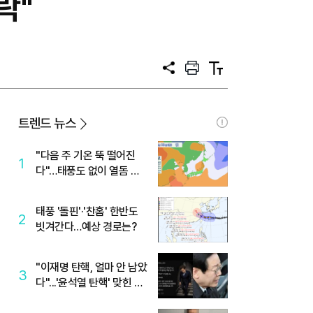
락"
공
프
텍
유
린
스
트
트
크
기
트렌드 뉴스
"다음 주 기온 뚝 떨어진
1
다"…태풍도 없이 열돔 박
살 낸 '이것'
태풍 '돌핀'·'찬홈' 한반도
2
빗겨간다…예상 경로는?
"이재명 탄핵, 얼마 안 남았
3
다"...'윤석열 탄핵' 맞힌 무
당, '성지글' 등장