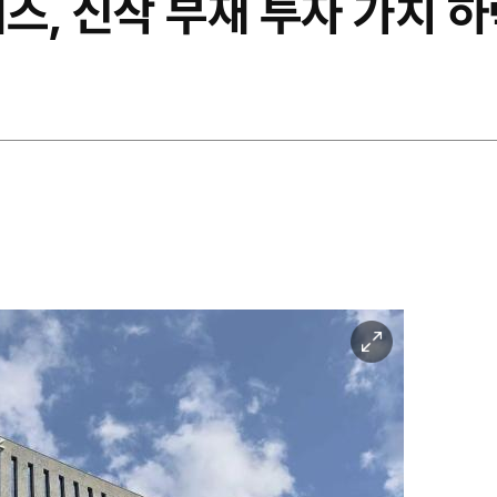
, 신작 부재 투자 가치 하
이
미
지
확
대