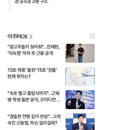
경 공조로 2명 구조
아주PICK
"광고주들이 찾아줘"…진태현,
'이숙캠' 하차 후 근황 공개
13호 태풍 '돌핀'·15호 '찬홈'
현재 위치는?
"속옷 빨고 졸업식까지"…근육
병 학생 돌본 공익, 코미디언 김
규원이었다
"경솔한 언행 깊이 반성"…고개
숙인 신동엽, 무슨 일이길래?