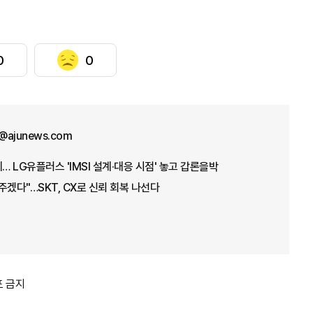
0
0
@ajunews.com
… LG유플러스 'IMSI 설계·대응 시점' 놓고 갑론을박
주겠다"…SKT, CX로 신뢰 회복 나선다
포 금지