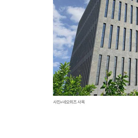
사진=네오위즈 사옥