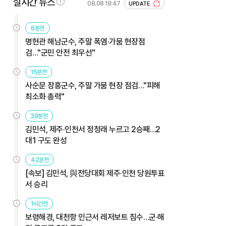
실시간 뉴스
08.08 19:47
UPDATE
6분전
명현관 해남군수, 주말 폭염·가뭄 현장점
검…"군민 안전 최우선"
15분전
사순문 장흥군수, 주말 가뭄 현장 점검…"피해
최소화 총력"
39분전
김민석, 제주·인천서 정청래 누르고 2승째…2
대1 구도 완성
42분전
[속보] 김민석, 與전당대회 제주·인천 당원투표
서 승리
1시간전
보령해경, 대천항 인근서 레저보트 침수…군·해