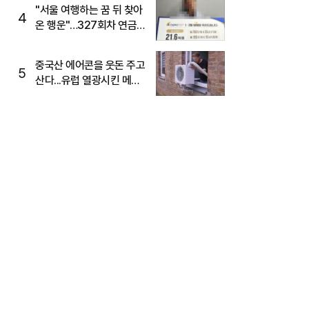
"서울 여행하는 꿈 뒤 찾아
4
온 행운"…327회차 연금
복권720+ 당첨번호조회
주목
중국산 에어콘을 웃돈 주고
5
산다...유럽 열광시킨 메이
디