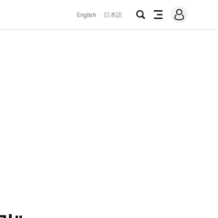
로
English
日本語
그
검
전
인
색
체
메
뉴