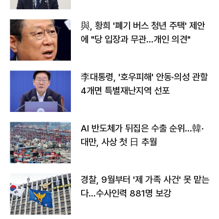
與, 황희 '폐기 버스 청년 주택' 제안
에 "당 입장과 무관…개인 의견"
李대통령, '호우피해' 안동·의성 관할
4개면 특별재난지역 선포
AI 반도체가 뒤집은 수출 순위…韓·
대만, 사상 첫 日 추월
경찰, 9월부터 '제 가족 사건' 못 맡는
다…수사인력 881명 보강