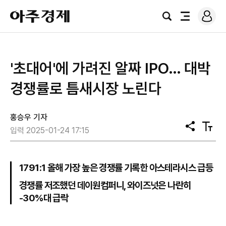
로
아
그
검
전
주
인
색
체
경
메
제
뉴
'초대어'에 가려진 알짜 IPO… 대박
경쟁률로 틈새시장 노린다
홍승우 기자
공
텍
입력 2025-01-24 17:15
유
스
트
크
기
1791:1 올해 가장 높은 경쟁률 기록한 아스테라시스 급등
경쟁률 저조했던 데이원컴퍼니, 와이즈넛은 나란히
-30%대 급락