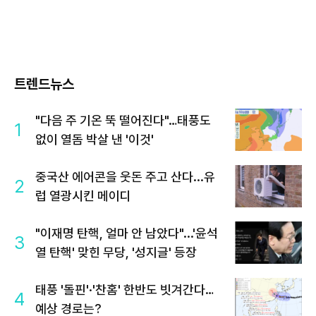
트렌드뉴스
"다음 주 기온 뚝 떨어진다"…태풍도
1
없이 열돔 박살 낸 '이것'
중국산 에어콘을 웃돈 주고 산다...유
2
럽 열광시킨 메이디
"이재명 탄핵, 얼마 안 남았다"...'윤석
3
열 탄핵' 맞힌 무당, '성지글' 등장
태풍 '돌핀'·'찬홈' 한반도 빗겨간다…
4
예상 경로는?