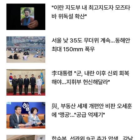
"이란 지도부 내 최고지도자 모즈타
바 위독설 확산"
서울 낮 35도 무더위 계속…동해안
최대 150㎜ 폭우
李대통령 "군, 내란 이후 신뢰 회복
해야…지휘부 헌신해달라"
與, 부동산 세제 개편안 비판 오세훈
에 '맹공'…"공급 억제기"
합수본, 선관위 9곳 추가 압색…강남