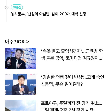
원
18분전
농식품부, '천원의 아침밥' 참여 200개 대학 선정
아주PICK >
"속옷 빨고 졸업식까지"…근육병 학
생 돌본 공익, 코미디언 김규원이었
다
"경솔한 언행 깊이 반성"…고개 숙인
신동엽, 무슨 일이길래?
프로야구, 주말까지 전 경기 취소…
11일 재개·오후 7시 경기 시작