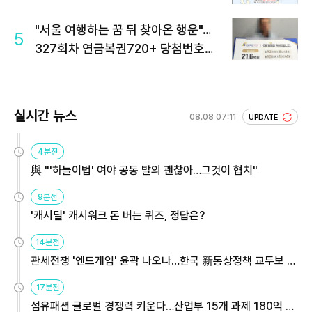
"서울 여행하는 꿈 뒤 찾아온 행운"…
5
327회차 연금복권720+ 당첨번호조
회 주목
실시간 뉴스
08.08 07:11
UPDATE
4분전
與 "'하늘이법' 여야 공동 발의 괜찮아…그것이 협치"
9분전
'캐시딜' 캐시워크 돈 버는 퀴즈, 정답은?
14분전
관세전쟁 '엔드게임' 윤곽 나오나…한국 新통상정책 교두보 활
용해야
17분전
섬유패션 글로벌 경쟁력 키운다…산업부 15개 과제 180억 지