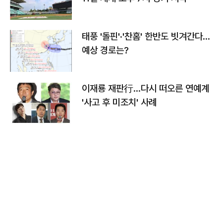
태풍 '돌핀'·'찬홈' 한반도 빗겨간다…
예상 경로는?
이재룡 재판行…다시 떠오른 연예계
'사고 후 미조치' 사례