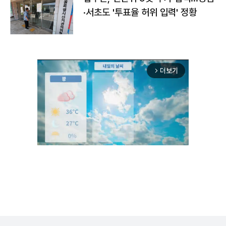
·서초도 '투표율 허위 입력' 정황
더보기
arrow_forward_ios
Unmute