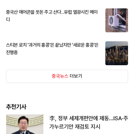
중국산 에어콘을 웃돈 주고 산다...유럽 열광시킨 메이
디
스티븐 로치 '과거의 홍콩'은 끝났지만 '새로운 홍콩'은
진행중
중국뉴스
더보기
추천기사
李, 정부 세제개편안에 제동…ISA·주
가누르기안 재검토 지시