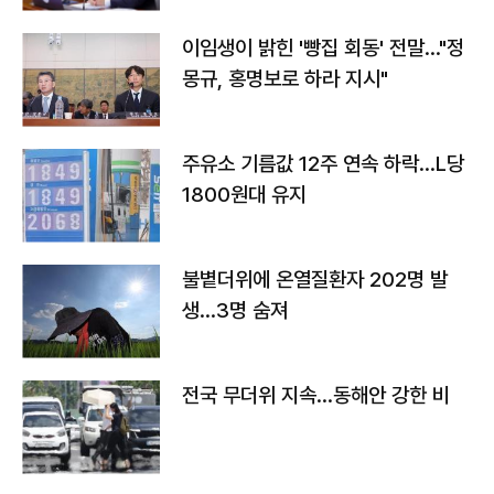
이임생이 밝힌 '빵집 회동' 전말…"정
몽규, 홍명보로 하라 지시"
주유소 기름값 12주 연속 하락…L당
1800원대 유지
불볕더위에 온열질환자 202명 발
생…3명 숨져
전국 무더위 지속…동해안 강한 비