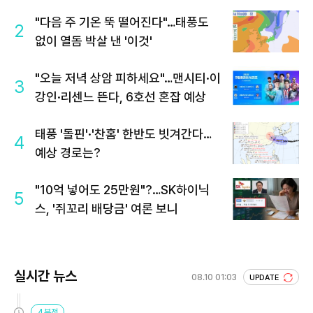
"다음 주 기온 뚝 떨어진다"…태풍도
2
없이 열돔 박살 낸 '이것'
"오늘 저녁 상암 피하세요"…맨시티·이
3
강인·리센느 뜬다, 6호선 혼잡 예상
태풍 '돌핀'·'찬홈' 한반도 빗겨간다…
4
예상 경로는?
"10억 넣어도 25만원"?…SK하이닉
5
스, '쥐꼬리 배당금' 여론 보니
실시간 뉴스
08.10 01:03
UPDATE
4분전