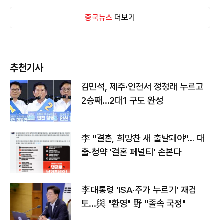
중국뉴스
더보기
추천기사
김민석, 제주·인천서 정청래 누르고
2승째…2대1 구도 완성
李 "결혼, 희망찬 새 출발돼야"… 대
출·청약 '결혼 페널티' 손본다
李대통령 'ISA·주가 누르기' 재검
토…與 "환영" 野 "졸속 국정"