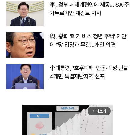
李, 정부 세제개편안에 제동…ISA·주
가누르기안 재검토 지시
與, 황희 '폐기 버스 청년 주택' 제안
에 "당 입장과 무관…개인 의견"
李대통령, '호우피해' 안동·의성 관할
4개면 특별재난지역 선포
더보기
arrow_forward_ios