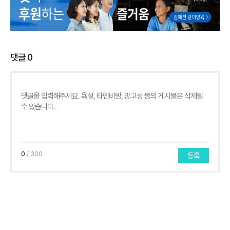
댓글
0
0
/ 300
등록