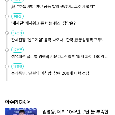
與 "'하늘이법' 여야 공동 발의 괜찮아…그것이 협치"
9분전
'캐시딜' 캐시워크 돈 버는 퀴즈, 정답은?
14분전
관세전쟁 '엔드게임' 윤곽 나오나…한국 新통상정책 교두보 활
용해야
17분전
섬유패션 글로벌 경쟁력 키운다…산업부 15개 과제 180억 지
원
18분전
농식품부, '천원의 아침밥' 참여 200개 대학 선정
아주PICK >
임영웅, 데뷔 10주년…"난 늘 부족한