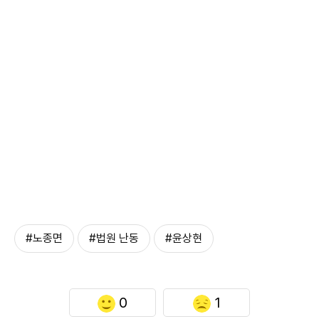
#노종면
#법원 난동
#윤상현
0
1