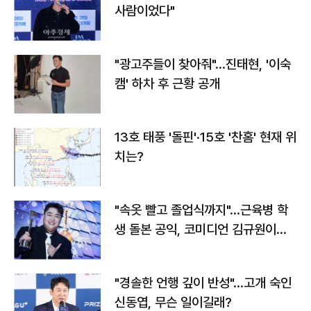
사람이었다"
"광고주들이 찾아줘"…진태현, '이숙
캠' 하차 후 근황 공개
13호 태풍 '돌핀'·15호 '찬홈' 현재 위
치는?
"속옷 빨고 졸업식까지"…근육병 학
생 돌본 공익, 코미디언 김규원이었
다
"경솔한 언행 깊이 반성"…고개 숙인
신동엽, 무슨 일이길래?