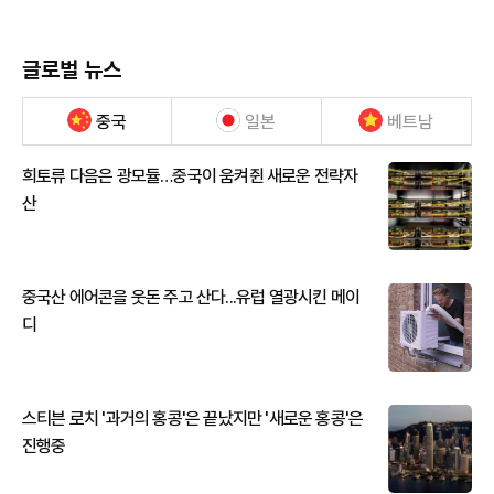
글로벌 뉴스
중국
일본
베트남
희토류 다음은 광모듈…중국이 움켜쥔 새로운 전략자
산
중국산 에어콘을 웃돈 주고 산다...유럽 열광시킨 메이
디
스티븐 로치 '과거의 홍콩'은 끝났지만 '새로운 홍콩'은
진행중