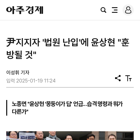
로
아
그
검
전
주
인
색
체
경
메
제
뉴
尹지지자 '법원 난입'에 윤상현 "훈
방될 것"
이성휘 기자
공
텍
입력 2025-01-19 11:24
유
스
트
크
기
노종면 "윤상현 '몽둥이가 답' 언급...습격 명령과 뭐가
다른가"