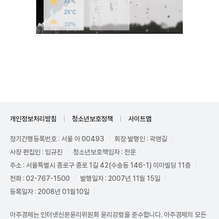
Unmute
개인정보처리방침
청소년보호정책
사이트맵
정기간행등록번호 : 서울 아 00493
회장·발행인 : 곽영길
사장·편집인 : 임규진
청소년보호책임자 : 전운
주소 : 서울특별시 종로구 종로 1길 42(수송동 146-1) 이마빌딩 11층
전화 : 02-767-1500
발행일자 : 2007년 11월 15일
등록일자 : 2008년 01월10일
아주경제는 인터넷신문윤리위원회 윤리강령을 준수합니다. 아주경제의 모든