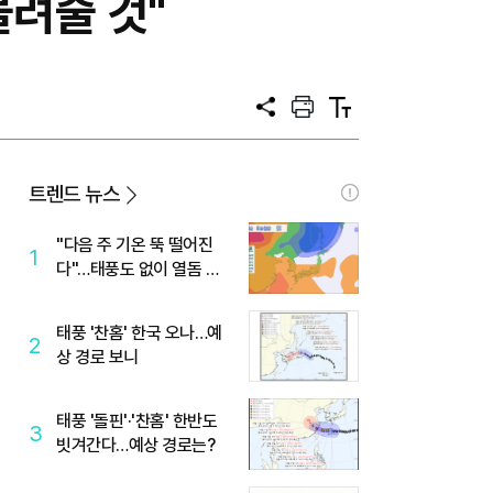
물려줄 것"
공
프
텍
유
린
스
트
트
크
기
트렌드 뉴스
"다음 주 기온 뚝 떨어진
1
다"…태풍도 없이 열돔 박
살 낸 '이것'
태풍 '찬홈' 한국 오나…예
2
상 경로 보니
태풍 '돌핀'·'찬홈' 한반도
3
빗겨간다…예상 경로는?