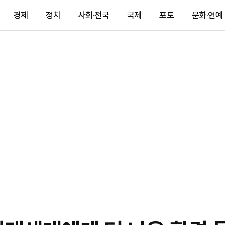
경제
정치
사회·전국
국제
포토
문화·연예