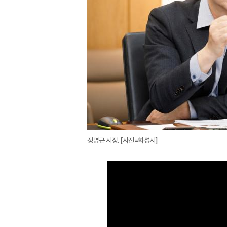
정명근 시장. [사진=화성시]