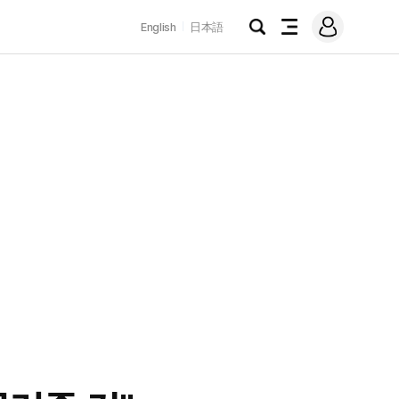
로
English
日本語
그
검
전
인
색
체
메
뉴