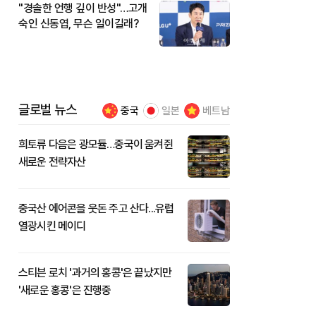
"경솔한 언행 깊이 반성"…고개
숙인 신동엽, 무슨 일이길래?
글로벌 뉴스
중국
일본
베트남
희토류 다음은 광모듈…중국이 움켜쥔
새로운 전략자산
중국산 에어콘을 웃돈 주고 산다...유럽
열광시킨 메이디
스티븐 로치 '과거의 홍콩'은 끝났지만
'새로운 홍콩'은 진행중