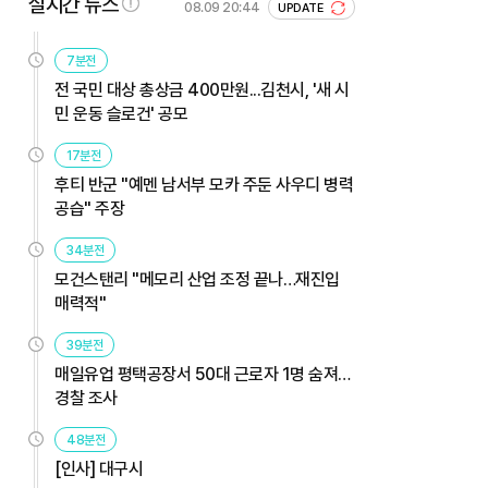
실시간 뉴스
08.09 20:44
UPDATE
7분전
전 국민 대상 총상금 400만원...김천시, '새 시
민 운동 슬로건' 공모
17분전
후티 반군 "예멘 남서부 모카 주둔 사우디 병력
공습" 주장
34분전
모건스탠리 "메모리 산업 조정 끝나…재진입
매력적"
39분전
매일유업 평택공장서 50대 근로자 1명 숨져…
경찰 조사
48분전
[인사] 대구시