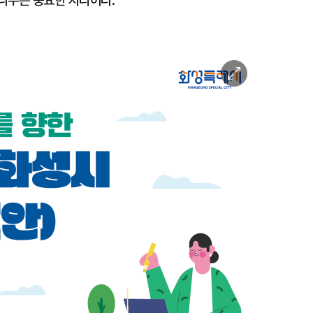
나누는 중요한 자리이다.
이
미
지
확
대