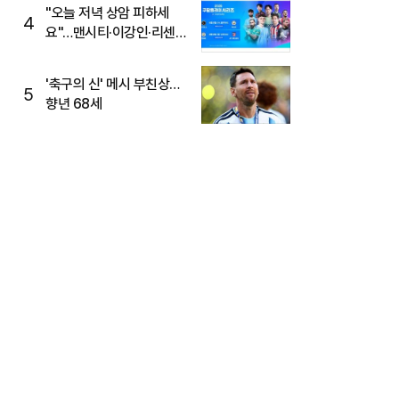
"오늘 저녁 상암 피하세
4
요"…맨시티·이강인·리센느
뜬다, 6호선 혼잡 예상
'축구의 신' 메시 부친상…
5
향년 68세