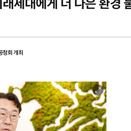
미래세대에게 더 나은 환경 
공청회 개최
이
미
지
확
대