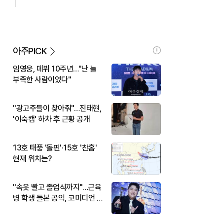
아주PICK
임영웅, 데뷔 10주년…"난 늘
부족한 사람이었다"
"광고주들이 찾아줘"…진태현,
'이숙캠' 하차 후 근황 공개
13호 태풍 '돌핀'·15호 '찬홈'
현재 위치는?
"속옷 빨고 졸업식까지"…근육
병 학생 돌본 공익, 코미디언 김
규원이었다