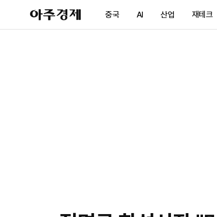
아
중국
AI
산업
재테크
주
경
제