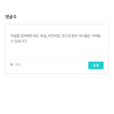
댓글
0
0
/ 300
등록