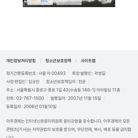
Unmute
개인정보처리방침
청소년보호정책
사이트맵
정기간행등록번호 : 서울 아 00493
회장·발행인 : 곽영길
사장·편집인 : 임규진
청소년보호책임자 : 전운
주소 : 서울특별시 종로구 종로 1길 42(수송동 146-1) 이마빌딩 11층
전화 : 02-767-1500
발행일자 : 2007년 11월 15일
등록일자 : 2008년 01월10일
아주경제는 인터넷신문윤리위원회 윤리강령을 준수합니다. 아주경제의 모든
콘텐츠(기사)는 저작권법의 보호를 받으며, 무단전재, 복사, 배포 등을 금지합
니다.