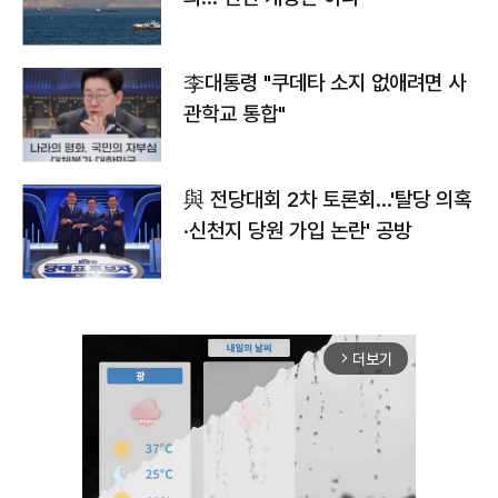
李대통령 "쿠데타 소지 없애려면 사
관학교 통합"
與 전당대회 2차 토론회…'탈당 의혹
·신천지 당원 가입 논란' 공방
더보기
arrow_forward_ios