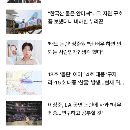
"한국산 물은 안마셔"…日 지진 구호
품 보냈더니 비하한 누리꾼
'태도 논란' 정준원 "난 배우 하면 안
되는 사람인가? 생각 했다"
13호 '돌핀' 이어 14호 태풍 '구지
라'·15호 태풍 '찬홈' 발생…현재 위
치와 이동경로는?
이상준, LA 공연 논란에 사과 "너무
죄송…연구하고 공부할 것"