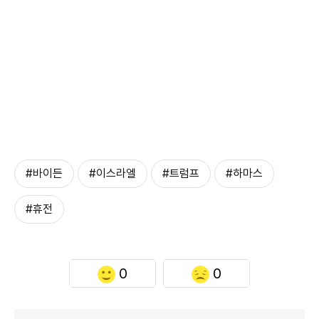
#바이든
#이스라엘
#트럼프
#하마스
#휴전
0
0