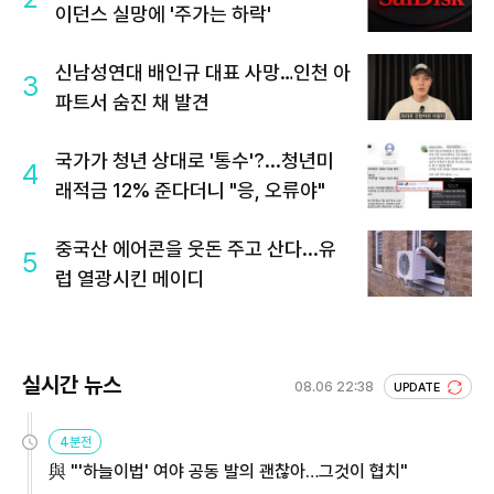
이던스 실망에 '주가는 하락'
신남성연대 배인규 대표 사망…인천 아
3
파트서 숨진 채 발견
국가가 청년 상대로 '통수'?...청년미
4
래적금 12% 준다더니 "응, 오류야"
중국산 에어콘을 웃돈 주고 산다...유
5
럽 열광시킨 메이디
실시간 뉴스
08.06 22:38
UPDATE
4분전
與 "'하늘이법' 여야 공동 발의 괜찮아…그것이 협치"