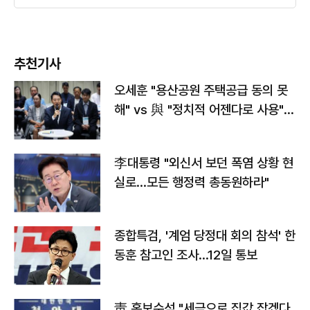
추천기사
오세훈 "용산공원 주택공급 동의 못
해" vs 與 "정치적 어젠다로 사용"
맞불
李대통령 "외신서 보던 폭염 상황 현
실로…모든 행정력 총동원하라"
종합특검, '계엄 당정대 회의 참석' 한
동훈 참고인 조사...12일 통보
靑 홍보수석 "세금으로 집값 잡겠다