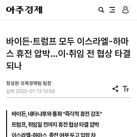
로
아
그
검
전
주
인
색
체
경
메
제
뉴
바이든·트럼프 모두 이스라엘-하마
스 휴전 압박…이·취임 전 협상 타결
되나
장성원 국제경제팀 팀장
공
텍
입력 2025-01-13 13:59
유
스
트
크
기
바이든, 네타냐후와 통화 "즉각적 휴전 강조"
트럼프, 취임일 전까지 휴전 협상 타결 압박
이스라엘-하마스, 종전 여부 두고 입장 차