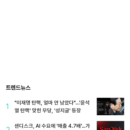
트렌드뉴스
"이재명 탄핵, 얼마 안 남았다"...'윤석
1
열 탄핵' 맞힌 무당, '성지글' 등장
샌디스크, AI 수요에 '매출 4.7배'…가
2