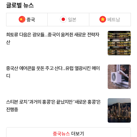
글로벌 뉴스
중국
일본
베트남
희토류 다음은 광모듈…중국이 움켜쥔 새로운 전략자
산
중국산 에어콘을 웃돈 주고 산다...유럽 열광시킨 메이
디
스티븐 로치 '과거의 홍콩'은 끝났지만 '새로운 홍콩'은
진행중
중국뉴스
더보기