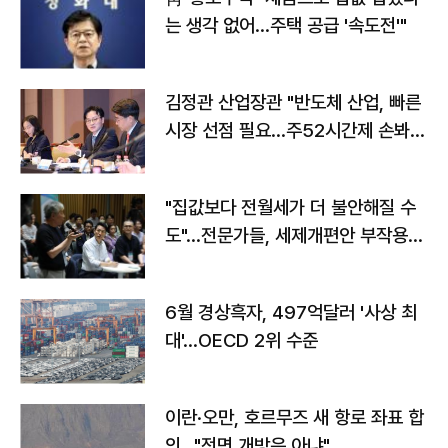
는 생각 없어…주택 공급 '속도전'"
김정관 산업장관 "반도체 산업, 빠른
시장 선점 필요…주52시간제 손봐
야"
"집값보다 전월세가 더 불안해질 수
도"…전문가들, 세제개편안 부작용
우려
6월 경상흑자, 497억달러 '사상 최
대'…OECD 2위 수준
이란·오만, 호르무즈 새 항로 좌표 합
의…"전면 개방은 아냐"