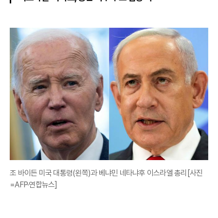
조 바이든 미국 대통령(왼쪽)과 베냐민 네타냐후 이스라엘 총리[사진
=AFP·연합뉴스]