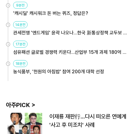
9분전
'캐시딜' 캐시워크 돈 버는 퀴즈, 정답은?
14분전
관세전쟁 '엔드게임' 윤곽 나오나…한국 新통상정책 교두보 활
용해야
17분전
섬유패션 글로벌 경쟁력 키운다…산업부 15개 과제 180억 지
원
18분전
농식품부, '천원의 아침밥' 참여 200개 대학 선정
아주PICK >
이재룡 재판行…다시 떠오른 연예계
'사고 후 미조치' 사례