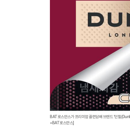
BAT로스만스가 프리미엄 궐련담배 브랜드 ‘던힐(Dunhi
=BAT로스만스]