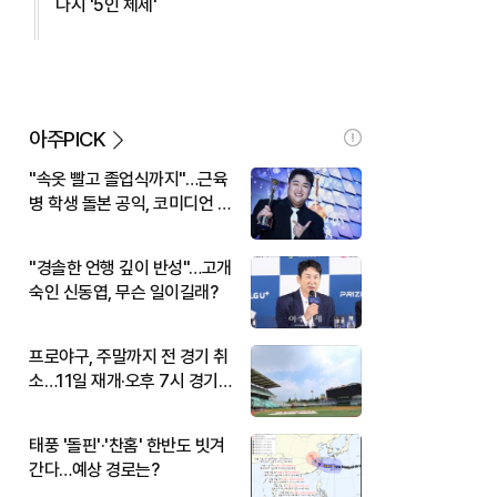
다시 '5인 체제'
아주PICK
"속옷 빨고 졸업식까지"…근육
병 학생 돌본 공익, 코미디언 김
규원이었다
"경솔한 언행 깊이 반성"…고개
숙인 신동엽, 무슨 일이길래?
프로야구, 주말까지 전 경기 취
소…11일 재개·오후 7시 경기
시작
태풍 '돌핀'·'찬홈' 한반도 빗겨
간다…예상 경로는?