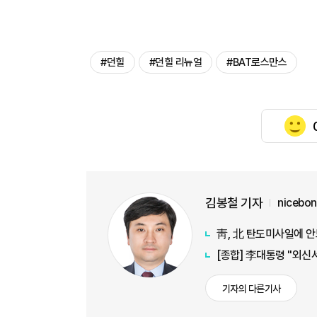
#던힐
#던힐 리뉴얼
#BAT로스만스
김봉철 기자
nicebo
靑, 北 탄도미사일에 안
[종합] 李대통령 "외신
기자의 다른기사