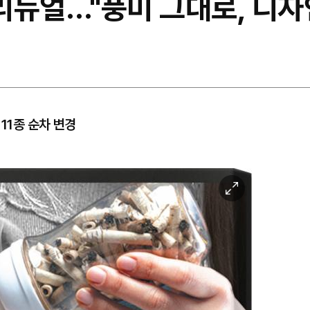
 리뉴얼…"풍미 그대로, 디
11종 순차 변경
이
미
지
확
대