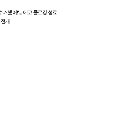
수거했어!'… 에코 플로깅 성료
인 전개