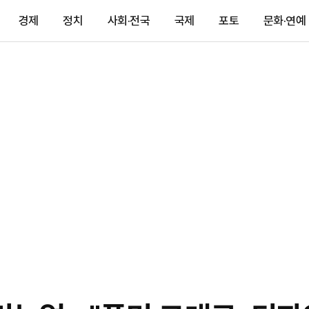
경제
정치
사회·전국
국제
포토
문화·연예