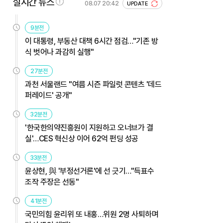
실시간 뉴스
08.07 20:42
UPDATE
9분전
이 대통령, 부동산 대책 6시간 점검…"기존 방
식 벗어나 과감히 실행"
27분전
과천 서울랜드 "여름 시즌 파일럿 콘텐츠 '데드
퍼레이드' 공개"
32분전
'한국한의약진흥원이 지원하고 오너브가 결
실'…CES 혁신상 이어 62억 펀딩 성공
33분전
윤상현, 與 '부정선거론'에 선 긋기…"득표수
조작 주장은 선동"
41분전
국민의힘 윤리위 또 내홍…위원 2명 사퇴하며