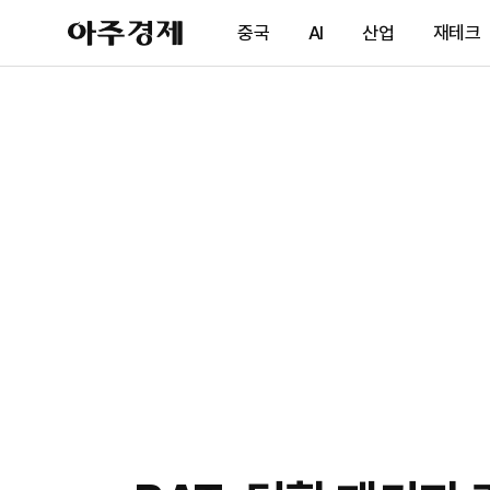
아
중국
AI
산업
재테크
주
경
제