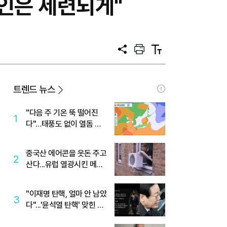
자인은 세련되게"
공
프
텍
유
린
스
트
트
크
기
트렌드 뉴스
"다음 주 기온 뚝 떨어진
1
다"…태풍도 없이 열돔 박
살 낸 '이것'
중국산 에어콘을 웃돈 주고
2
산다...유럽 열광시킨 메이
디
"이재명 탄핵, 얼마 안 남았
3
다"...'윤석열 탄핵' 맞힌 무
당, '성지글' 등장