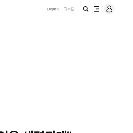
로
English
日本語
그
검
전
인
색
체
메
뉴