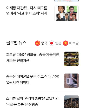
이재룡 재판行…다시 떠오른
연예계 '사고 후 미조치' 사례
글로벌 뉴스
중국
일본
베트남
희토류 다음은 광모듈…중국이 움켜쥔
새로운 전략자산
중국산 에어콘을 웃돈 주고 산다...유럽
열광시킨 메이디
스티븐 로치 '과거의 홍콩'은 끝났지만
'새로운 홍콩'은 진행중