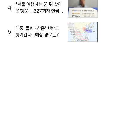
"서울 여행하는 꿈 뒤 찾아
4
온 행운"…327회차 연금
복권720+ 당첨번호조회
주목
태풍 '돌핀'·'찬홈' 한반도
5
빗겨간다…예상 경로는?