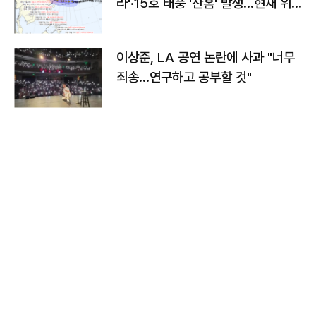
라'·15호 태풍 '찬홈' 발생…현재 위
치와 이동경로는?
이상준, LA 공연 논란에 사과 "너무
죄송…연구하고 공부할 것"