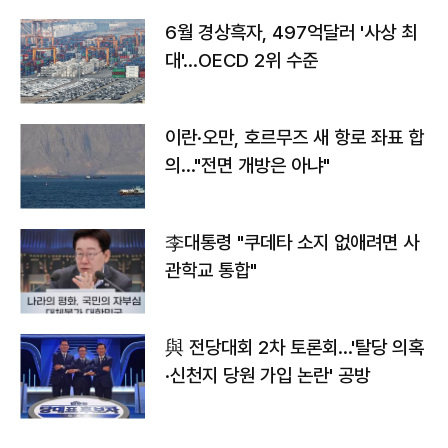
6월 경상흑자, 497억달러 '사상 최
대'…OECD 2위 수준
이란·오만, 호르무즈 새 항로 좌표 합
의…"전면 개방은 아냐"
李대통령 "쿠데타 소지 없애려면 사
관학교 통합"
與 전당대회 2차 토론회…'탈당 의혹
·신천지 당원 가입 논란' 공방