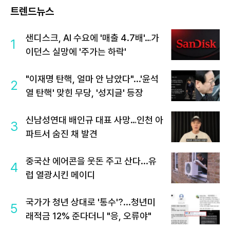
트렌드뉴스
샌디스크, AI 수요에 '매출 4.7배'…가
1
이던스 실망에 '주가는 하락'
"이재명 탄핵, 얼마 안 남았다"...'윤석
2
열 탄핵' 맞힌 무당, '성지글' 등장
신남성연대 배인규 대표 사망…인천 아
3
파트서 숨진 채 발견
중국산 에어콘을 웃돈 주고 산다...유
4
럽 열광시킨 메이디
국가가 청년 상대로 '통수'?...청년미
5
래적금 12% 준다더니 "응, 오류야"