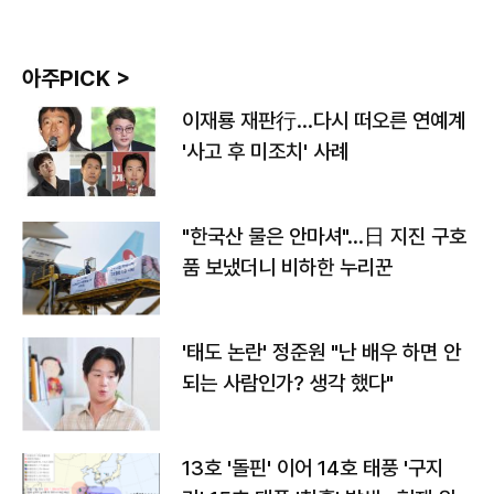
아주PICK >
이재룡 재판行…다시 떠오른 연예계
'사고 후 미조치' 사례
"한국산 물은 안마셔"…日 지진 구호
품 보냈더니 비하한 누리꾼
'태도 논란' 정준원 "난 배우 하면 안
되는 사람인가? 생각 했다"
13호 '돌핀' 이어 14호 태풍 '구지