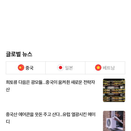
글로벌 뉴스
중국
일본
베트남
희토류 다음은 광모듈…중국이 움켜쥔 새로운 전략자
산
중국산 에어콘을 웃돈 주고 산다...유럽 열광시킨 메이
디