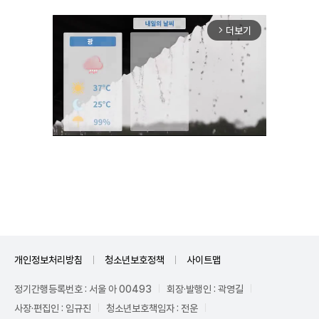
더보기
arrow_forward_ios
Mute
개인정보처리방침
청소년보호정책
사이트맵
정기간행등록번호 : 서울 아 00493
회장·발행인 : 곽영길
사장·편집인 : 임규진
청소년보호책임자 : 전운