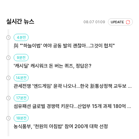
실시간 뉴스
08.07 01:09
UPDATE
4분전
與 "'하늘이법' 여야 공동 발의 괜찮아…그것이 협치"
9분전
'캐시딜' 캐시워크 돈 버는 퀴즈, 정답은?
14분전
관세전쟁 '엔드게임' 윤곽 나오나…한국 新통상정책 교두보 활
용해야
17분전
섬유패션 글로벌 경쟁력 키운다…산업부 15개 과제 180억 지
원
18분전
농식품부, '천원의 아침밥' 참여 200개 대학 선정