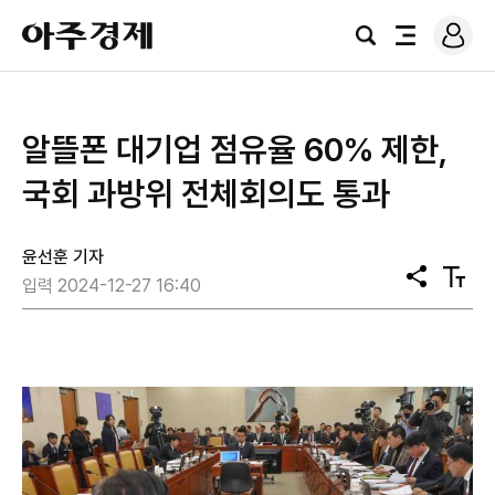
로
아
그
검
전
주
인
색
체
경
메
제
뉴
알뜰폰 대기업 점유율 60% 제한,
국회 과방위 전체회의도 통과
윤선훈 기자
공
텍
입력 2024-12-27 16:40
유
스
트
크
기