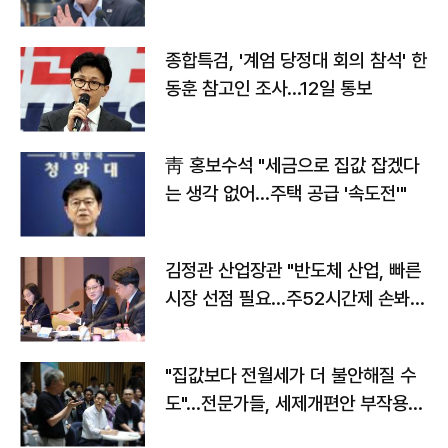
종합특검, '계엄 당정대 회의 참석' 한
동훈 참고인 조사...12일 통보
靑 홍보수석 "세금으로 집값 잡겠다
는 생각 없어…주택 공급 '속도전'"
김정관 산업장관 "반도체 산업, 빠른
시장 선점 필요…주52시간제 손봐
야"
"집값보다 전월세가 더 불안해질 수
도"…전문가들, 세제개편안 부작용
우려