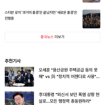
스티븐 로치 '과거의 홍콩'은 끝났지만 '새로운 홍콩'은
진행중
중국뉴스
더보기
추천기사
오세훈 "용산공원 주택공급 동의 못
해" vs 與 "정치적 어젠다로 사용"
맞불
李대통령 "외신서 보던 폭염 상황 현
실로…모든 행정력 총동원하라"