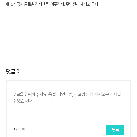
©'5개국어 글로벌 경제신문' 아주경제. 무단전재·재배포 금지
댓글
0
0
/ 300
등록