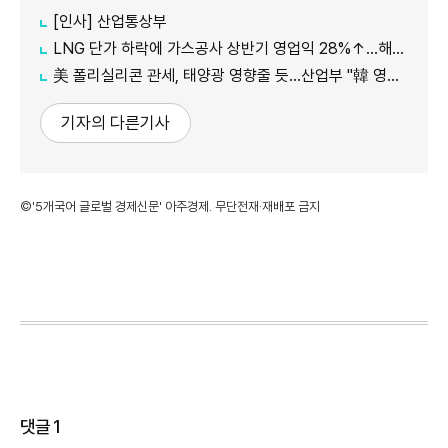
[인사] 산업통상부
LNG 단가 하락에 가스공사 상반기 영업익 28%↑…해외사업 호조도 한몫
美 폴리실리콘 관세, 태양광 영향줄 듯…산업부 "韓 영향 최소화 협의"
기자의 다른기사
©'5개국어 글로벌 경제신문' 아주경제. 무단전재·재배포 금지
댓글
1