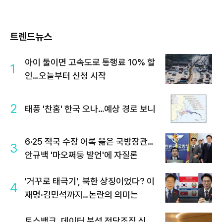
트렌드뉴스
아이 둘이면 고속도로 통행료 10% 할
1
인…오늘부터 신청 시작
2
태풍 '찬홈' 한국 오나…예상 경로 보니
6·25 적국 수장 어록 읊은 국방장관…
3
안규백 '마오쩌둥 발언'에 자질론
'거꾸로 태극기', 북한 상징이었다? 이
4
재명·김민석까지…논란의 의미는
토스뱅크, 데이터 분석 전담조직 신