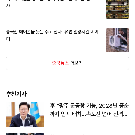
산
중국산 에어콘을 웃돈 주고 산다...유럽 열광시킨 메이
디
중국뉴스
더보기
추천기사
李 "광주 군공항 기능, 2028년 중순
까지 임시 배치…속도전 넘어 전격
전"