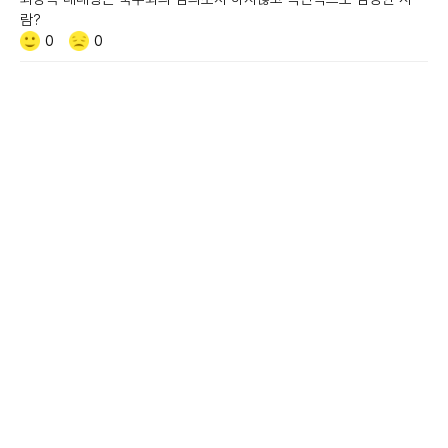
람?
Like/Dislike
공
비
0
0
감
공
감