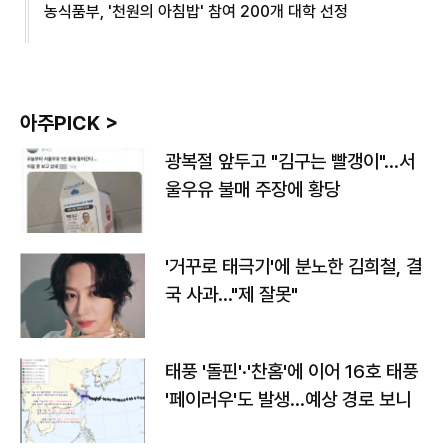
농식품부, '천원의 아침밥' 참여 200개 대학 선정
아주PICK >
광복절 앞두고 "김구는 빨갱이"…서
울우유 불매 주장에 황당
'거꾸로 태극기'에 분노한 김희철, 결
국 사과…"제 잘못"
태풍 '돌핀'·'찬홈'에 이어 16호 태풍
'페이러우'도 발생…예상 경로 보니