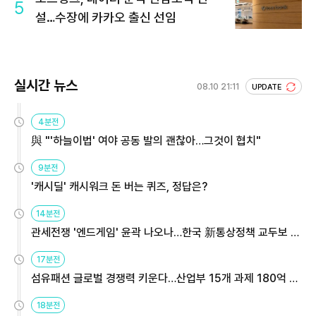
5
설…수장에 카카오 출신 선임
실시간 뉴스
08.10 21:11
UPDATE
4분전
與 "'하늘이법' 여야 공동 발의 괜찮아…그것이 협치"
9분전
'캐시딜' 캐시워크 돈 버는 퀴즈, 정답은?
14분전
관세전쟁 '엔드게임' 윤곽 나오나…한국 新통상정책 교두보 활
용해야
17분전
섬유패션 글로벌 경쟁력 키운다…산업부 15개 과제 180억 지
원
18분전