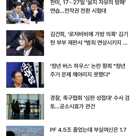
한미, 17∼27일 '을지 자유의 방패'
연습…전작권 전환 시험대
김건희, '로저비비에 가방 의혹' 김기
현 부부 재판서 "범죄 연상시키지 말
라"
'청년 버스 하우스' 논란 황희 "청년
주거 문제 헤아리지 못했다"
경찰, 축구협회 '심판 성접대' 수사 검
토…공소시효가 관건
PF 4.5조 줄었는데 부실여신은 1.7