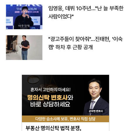
임영웅, 데뷔 10주년…"난 늘 부족한
사람이었다"
"광고주들이 찾아줘"…진태현, '이숙
캠' 하차 후 근황 공개