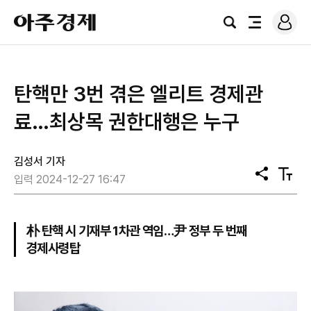
로
아
그
검
전
주
인
색
체
경
메
제
뉴
탄핵만 3번 겪은 엘리트 경제관
료…최상목 권한대행은 누구
김성서 기자
공
텍
입력 2024-12-27 16:47
유
스
트
크
기
朴 탄핵 시 기재부 1차관 역임…尹 정부 두 번째
경제사령탑