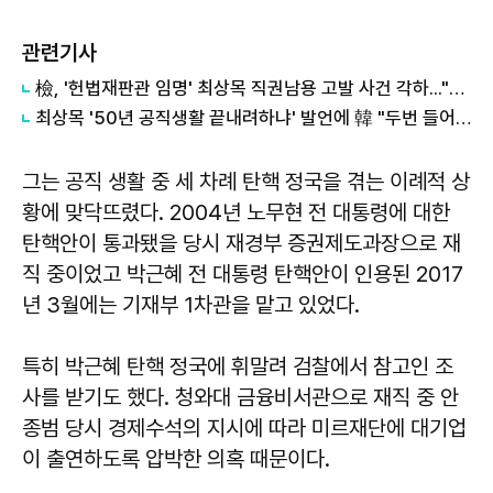
관련기사
檢, '헌법재판관 임명' 최상목 직권남용 고발 사건 각하..."헌법적 의무 이행"
최상목 '50년 공직생활 끝내려하냐' 발언에 韓 "두번 들어가 모두 만류전달"
그는 공직 생활 중 세 차례 탄핵 정국을 겪는 이례적 상
황에 맞닥뜨렸다. 2004년 노무현 전 대통령에 대한
탄핵안이 통과됐을 당시 재경부 증권제도과장으로 재
직 중이었고 박근혜 전 대통령 탄핵안이 인용된 2017
년 3월에는 기재부 1차관을 맡고 있었다.
특히 박근혜 탄핵 정국에 휘말려 검찰에서 참고인 조
사를 받기도 했다. 청와대 금융비서관으로 재직 중 안
종범 당시 경제수석의 지시에 따라 미르재단에 대기업
이 출연하도록 압박한 의혹 때문이다.