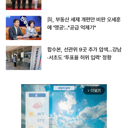
與, 부동산 세제 개편안 비판 오세훈
에 '맹공'…"공급 억제기"
합수본, 선관위 9곳 추가 압색…강남
·서초도 '투표율 허위 입력' 정황
더보기
arrow_forward_ios