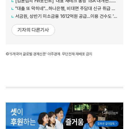
[김윤섭의 Fin포인트] '대표 재테크 통장' ISA 대개편…나에게 맞는 전략은?
"대출 또 막히네"…하나은행, 비대면 주담대 신규 취급 중단
서금원, 상반기 미소금융 1612억원 공급…이용 건수도 '역대 최대'
기자의 다른기사
©'5개국어 글로벌 경제신문' 아주경제. 무단전재·재배포 금지