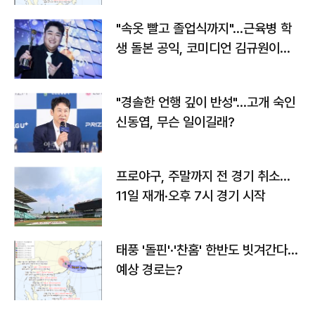
"속옷 빨고 졸업식까지"…근육병 학
생 돌본 공익, 코미디언 김규원이었
다
"경솔한 언행 깊이 반성"…고개 숙인
신동엽, 무슨 일이길래?
프로야구, 주말까지 전 경기 취소…
11일 재개·오후 7시 경기 시작
태풍 '돌핀'·'찬홈' 한반도 빗겨간다…
예상 경로는?