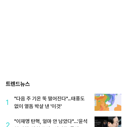
트렌드뉴스
"다음 주 기온 뚝 떨어진다"…태풍도
1
없이 열돔 박살 낸 '이것'
"이재명 탄핵, 얼마 안 남았다"...'윤석
2