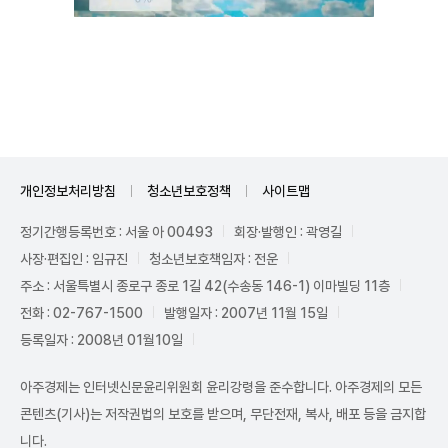
Unmute
개인정보처리방침
청소년보호정책
사이트맵
정기간행등록번호 : 서울 아 00493
회장·발행인 : 곽영길
사장·편집인 : 임규진
청소년보호책임자 : 전운
주소 : 서울특별시 종로구 종로 1길 42(수송동 146-1) 이마빌딩 11층
전화 : 02-767-1500
발행일자 : 2007년 11월 15일
등록일자 : 2008년 01월10일
아주경제는 인터넷신문윤리위원회 윤리강령을 준수합니다. 아주경제의 모든
콘텐츠(기사)는 저작권법의 보호를 받으며, 무단전재, 복사, 배포 등을 금지합
니다.