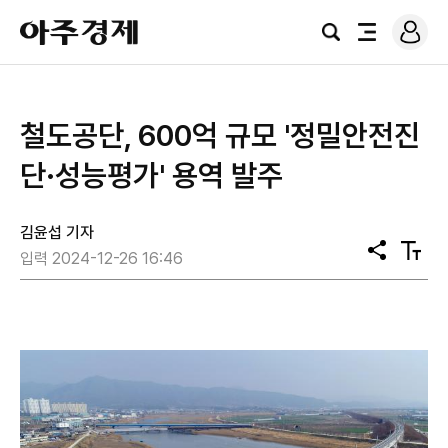
로
아
그
검
전
주
인
색
체
경
메
제
뉴
철도공단, 600억 규모 '정밀안전진
단·성능평가' 용역 발주
김윤섭 기자
공
텍
입력 2024-12-26 16:46
유
스
트
크
기