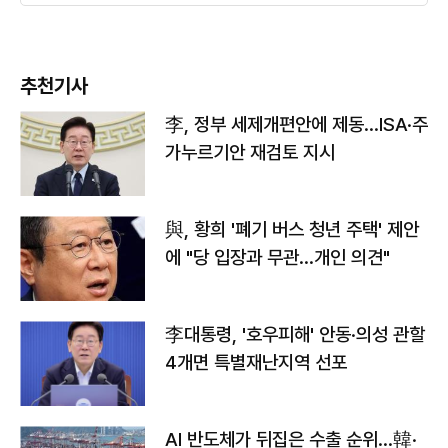
추천기사
李, 정부 세제개편안에 제동…ISA·주
가누르기안 재검토 지시
與, 황희 '폐기 버스 청년 주택' 제안
에 "당 입장과 무관…개인 의견"
李대통령, '호우피해' 안동·의성 관할
4개면 특별재난지역 선포
AI 반도체가 뒤집은 수출 순위…韓·