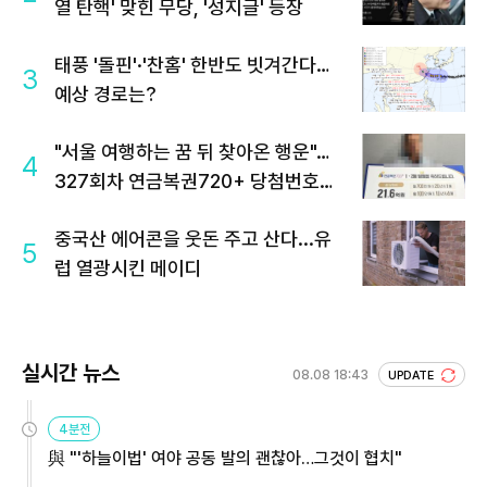
열 탄핵' 맞힌 무당, '성지글' 등장
태풍 '돌핀'·'찬홈' 한반도 빗겨간다…
3
예상 경로는?
"서울 여행하는 꿈 뒤 찾아온 행운"…
4
327회차 연금복권720+ 당첨번호조
회 주목
중국산 에어콘을 웃돈 주고 산다...유
5
럽 열광시킨 메이디
실시간 뉴스
08.08 18:43
UPDATE
4분전
與 "'하늘이법' 여야 공동 발의 괜찮아…그것이 협치"