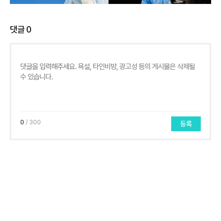
댓글
0
0
/ 300
등록