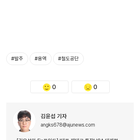
#발주
#용역
#철도공단
0
0
김윤섭 기자
angks678@ajunews.com