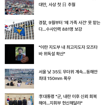
대만, 사상 첫 日 추월
경찰, 9월부터 '제 가족 사건' 못 맡는
다…수사인력 881명 보강
"이란 지도부 내 최고지도자 모즈타
바 위독설 확산"
서울 낮 35도 무더위 계속…동해안
최대 150㎜ 폭우
李대통령 "군, 내란 이후 신뢰 회복
해야…지휘부 헌신해달라"