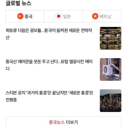
글로벌 뉴스
중국
일본
베트남
희토류 다음은 광모듈…중국이 움켜쥔 새로운 전략자
산
중국산 에어콘을 웃돈 주고 산다...유럽 열광시킨 메이
디
스티븐 로치 '과거의 홍콩'은 끝났지만 '새로운 홍콩'은
진행중
중국뉴스
더보기