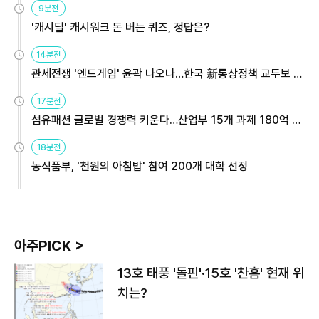
9분전
'캐시딜' 캐시워크 돈 버는 퀴즈, 정답은?
14분전
관세전쟁 '엔드게임' 윤곽 나오나…한국 新통상정책 교두보 활
용해야
17분전
섬유패션 글로벌 경쟁력 키운다…산업부 15개 과제 180억 지
원
18분전
농식품부, '천원의 아침밥' 참여 200개 대학 선정
아주PICK >
13호 태풍 '돌핀'·15호 '찬홈' 현재 위
치는?