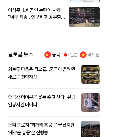
이상준, LA 공연 논란에 사과
"너무 죄송…연구하고 공부할
것"
글로벌 뉴스
중국
일본
베트남
희토류 다음은 광모듈…중국이 움켜쥔
새로운 전략자산
중국산 에어콘을 웃돈 주고 산다...유럽
열광시킨 메이디
스티븐 로치 '과거의 홍콩'은 끝났지만
'새로운 홍콩'은 진행중