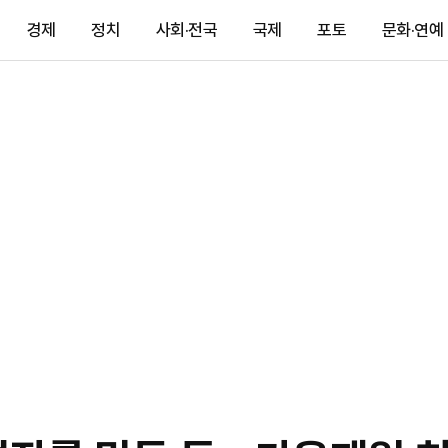
경제
정치
사회·전국
국제
포토
문화·연예