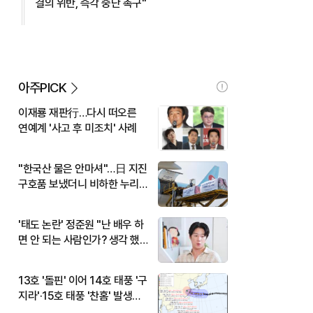
결의 위반, 즉각 중단 촉구"
아주PICK
이재룡 재판行…다시 떠오른
연예계 '사고 후 미조치' 사례
"한국산 물은 안마셔"…日 지진
구호품 보냈더니 비하한 누리
꾼
'태도 논란' 정준원 "난 배우 하
면 안 되는 사람인가? 생각 했
다"
13호 '돌핀' 이어 14호 태풍 '구
지라'·15호 태풍 '찬홈' 발생…
현재 위치와 이동경로는?