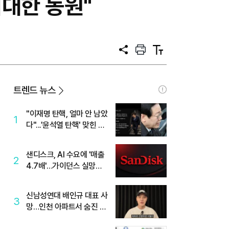
대한 동원"
공
프
텍
유
린
스
트
트
크
기
트렌드 뉴스
"이재명 탄핵, 얼마 안 남았
1
다"...'윤석열 탄핵' 맞힌 무
당, '성지글' 등장
샌디스크, AI 수요에 '매출
2
4.7배'…가이던스 실망에
'주가는 하락'
신남성연대 배인규 대표 사
3
망…인천 아파트서 숨진 채
발견