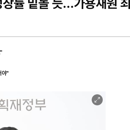
성장률 밑돌 듯…가용재원 최
"
어야"
이
미
지
확