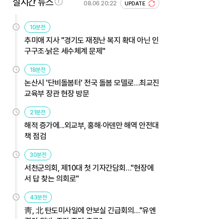
실시간 뉴스
08.06 20:22
UPDATE
10분전
추미애 지사 "경기도 재정난 복지 확대 아닌 인
구구조·낡은 세수체계 문제"
18분전
논산시 '단비돌봄터' 전국 돌봄 모델로…최교진
교육부 장관 현장 방문
21분전
해적 증가에...외교부, 홍해·아덴만 해역 안전대
책 점검
30분전
서천군의회, 제10대 첫 기자간담회…"현장에
서 답 찾는 의회로"
43분전
靑, 北 탄도미사일에 안보실 긴급회의…"유엔