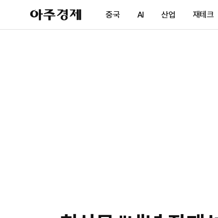
아
중국
AI
산업
재테크
주
경
제