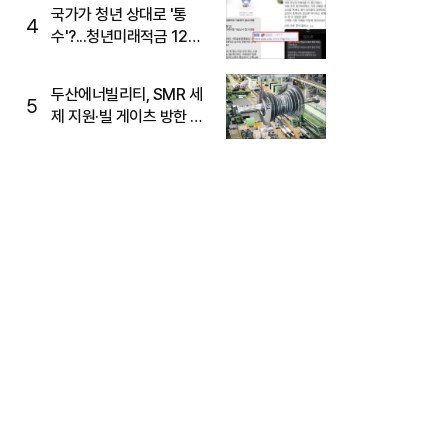
국가가 청년 상대로 '통
4
수'?...청년미래적금 12%
준다더니 "응, 오류야"
두산에너빌리티, SMR 세
5
제 지원·빌 게이츠 방한 기
대에 5%대 강세