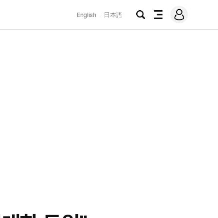
로
English
日本語
그
검
전
인
색
체
메
뉴