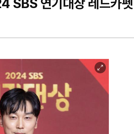
024 SBS 연기대상 레드카펫
이
미
지
확
대