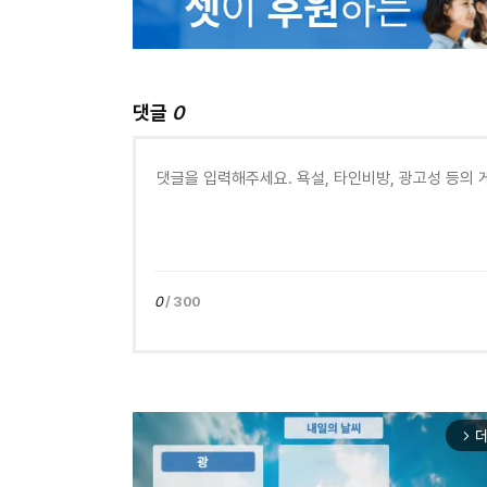
댓글
0
0
/ 300
더
arrow_forward_ios