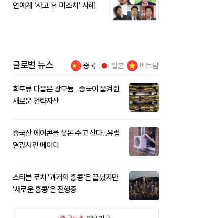
연예계 '사고 후 미조치' 사례
글로벌 뉴스
중국
일본
베트남
희토류 다음은 광모듈…중국이 움켜쥔
새로운 전략자산
중국산 에어콘을 웃돈 주고 산다...유럽
열광시킨 메이디
스티븐 로치 '과거의 홍콩'은 끝났지만
'새로운 홍콩'은 진행중