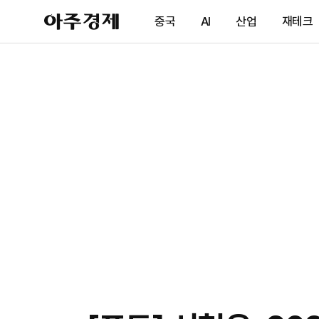
아
중국
AI
산업
재테크
주
경
제