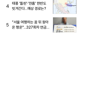
태풍 '돌핀'·'찬홈' 한반도
4
빗겨간다…예상 경로는?
"서울 여행하는 꿈 뒤 찾아
5
온 행운"…327회차 연금
복권720+ 당첨번호조회
주목