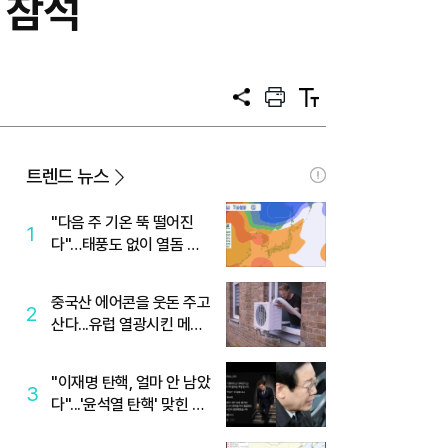
 참석
공
프
텍
유
린
스
트
트
크
기
트렌드 뉴스
"다음 주 기온 뚝 떨어진
1
다"…태풍도 없이 열돔 박
살 낸 '이것'
중국산 에어콘을 웃돈 주고
2
산다...유럽 열광시킨 메이
디
"이재명 탄핵, 얼마 안 남았
3
다"...'윤석열 탄핵' 맞힌 무
당, '성지글' 등장