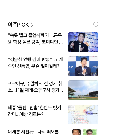
아주PICK
"속옷 빨고 졸업식까지"…근육
병 학생 돌본 공익, 코미디언 김
규원이었다
"경솔한 언행 깊이 반성"…고개
숙인 신동엽, 무슨 일이길래?
프로야구, 주말까지 전 경기 취
소…11일 재개·오후 7시 경기
시작
태풍 '돌핀'·'찬홈' 한반도 빗겨
간다…예상 경로는?
이재룡 재판行…다시 떠오른