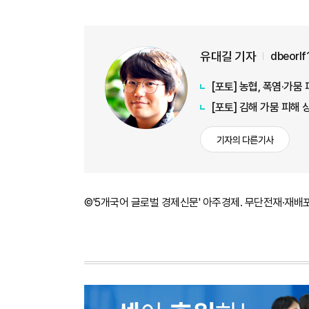
유대길 기자
dbeorl
[포토] 농협, 폭염·가
[포토] 김해 가뭄 피해
기자의 다른기사
©'5개국어 글로벌 경제신문' 아주경제. 무단전재·재배