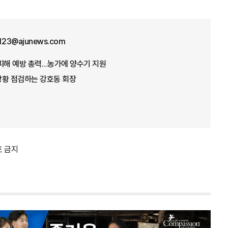
f123@ajunews.com
뭄 피해 예방 총력…농가에 양수기 지원
 상황 점검하는 강호동 회장
포 금지