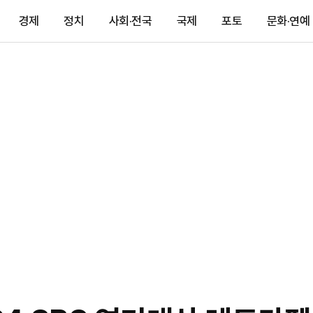
경제
정치
사회·전국
국제
포토
문화·연예