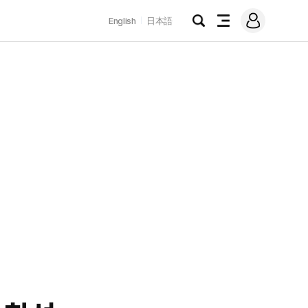
로
English
日本語
그
검
전
인
색
체
메
뉴