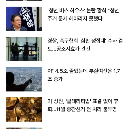
'청년 버스 하우스' 논란 황희 "청년
주거 문제 헤아리지 못했다"
경찰, 축구협회 '심판 성접대' 수사 검
토…공소시효가 관건
PF 4.5조 줄었는데 부실여신은 1.7
조 증가
미 상원, '클래리티법' 표결 없이 휴
회…11월 중간선거 전 처리 불투명