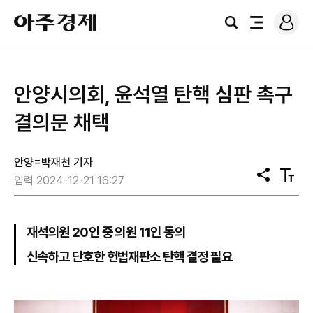
로
아
그
검
전
주
인
색
체
경
메
제
뉴
안양시의회, 윤석열 탄핵 심판 촉구
결의문 채택
안양=박재천 기자
공
텍
입력 2024-12-21 16:27
유
스
트
크
기
재석의원 20인 중 의원 11인 동의
신속하고 단호한 헌법재판소 탄핵 결정 필요