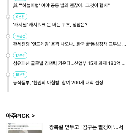
與 "'하늘이법' 여야 공동 발의 괜찮아…그것이 협치"
9분전
'캐시딜' 캐시워크 돈 버는 퀴즈, 정답은?
14분전
관세전쟁 '엔드게임' 윤곽 나오나…한국 新통상정책 교두보 활
용해야
17분전
섬유패션 글로벌 경쟁력 키운다…산업부 15개 과제 180억 지
원
18분전
농식품부, '천원의 아침밥' 참여 200개 대학 선정
아주PICK >
광복절 앞두고 "김구는 빨갱이"…서