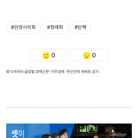
#안양시의회
#정례회
#탄핵
0
0
©'5개국어 글로벌 경제신문' 아주경제. 무단전재·재배포 금지