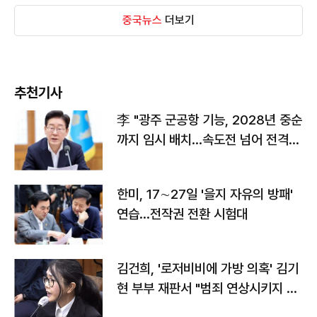
중국뉴스
더보기
추천기사
李 "광주 군공항 기능, 2028년 중순
까지 임시 배치…속도전 넘어 전격
전"
한미, 17∼27일 '을지 자유의 방패'
연습…전작권 전환 시험대
김건희, '로저비비에 가방 의혹' 김기
현 부부 재판서 "범죄 연상시키지 말
라"