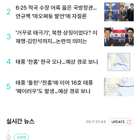
6·25 적국 수장 어록 읊은 국방장관…
2
안규백 '마오쩌둥 발언'에 자질론
'거꾸로 태극기', 북한 상징이었다? 이
3
재명·김민석까지…논란의 의미는
4
태풍 '찬홈' 한국 오나…예상 경로 보니
태풍 '돌핀'·'찬홈'에 이어 16호 태풍
5
'페이러우'도 발생…예상 경로 보니
실시간 뉴스
08.11 01:49
UPDATE
4분전