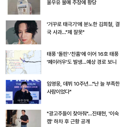
울우유 불매 주장에 황당
'거꾸로 태극기'에 분노한 김희철, 결
국 사과…"제 잘못"
태풍 '돌핀'·'찬홈'에 이어 16호 태풍
'페이러우'도 발생…예상 경로 보니
임영웅, 데뷔 10주년…"난 늘 부족한
사람이었다"
"광고주들이 찾아줘"…진태현, '이숙
캠' 하차 후 근황 공개