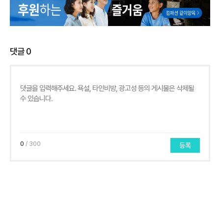
댓글
0
0
/ 300
등록