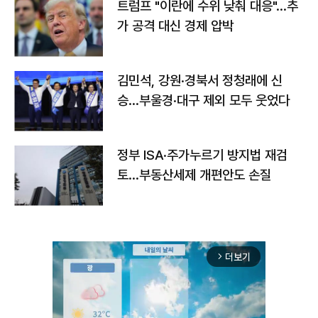
트럼프 "이란에 수위 낮춰 대응"…추
가 공격 대신 경제 압박
김민석, 강원·경북서 정청래에 신
승…부울경·대구 제외 모두 웃었다
정부 ISA·주가누르기 방지법 재검
토…부동산세제 개편안도 손질
더보기
arrow_forward_ios