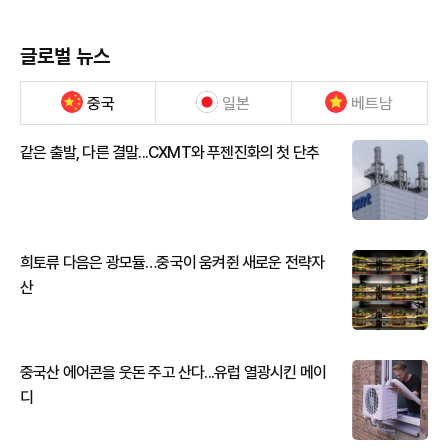
글로벌 뉴스
중국
일본
베트남
같은 출발, 다른 결말...CXMT와 푸젠진화의 첫 단추
희토류 다음은 광모듈…중국이 움켜쥔 새로운 전략자
산
중국산 에어콘을 웃돈 주고 산다...유럽 열광시킨 메이
디