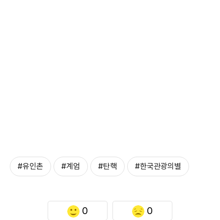
#유인촌
#계엄
#탄핵
#한국관광의별
0
0