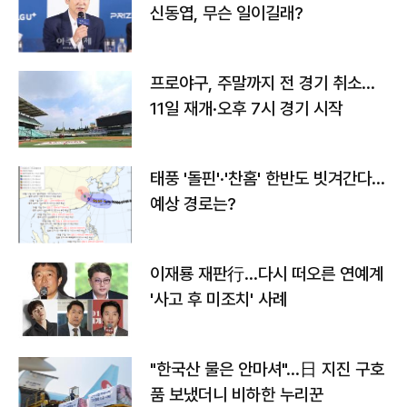
신동엽, 무슨 일이길래?
프로야구, 주말까지 전 경기 취소…
11일 재개·오후 7시 경기 시작
태풍 '돌핀'·'찬홈' 한반도 빗겨간다…
예상 경로는?
이재룡 재판行…다시 떠오른 연예계
'사고 후 미조치' 사례
"한국산 물은 안마셔"…日 지진 구호
품 보냈더니 비하한 누리꾼