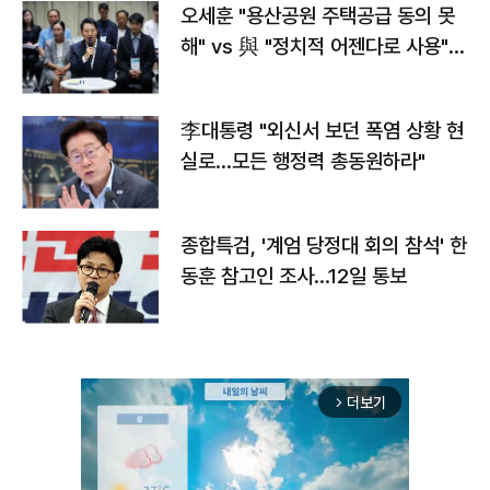
오세훈 "용산공원 주택공급 동의 못
해" vs 與 "정치적 어젠다로 사용"
맞불
李대통령 "외신서 보던 폭염 상황 현
실로…모든 행정력 총동원하라"
종합특검, '계엄 당정대 회의 참석' 한
동훈 참고인 조사...12일 통보
더보기
arrow_forward_ios