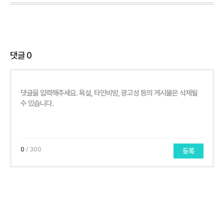
댓글
0
0
/ 300
등록