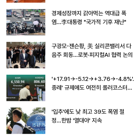
경제성장까지 갉아먹는 역대급 폭
염…李대통령 "국가적 기후 재난"
구광모-젠슨황, 美 실리콘밸리서 다
음주 회동…로봇·피지컬AI 협력 논의
'+17.91→-5.12→+3.76→-4.8%'…'
종레' 규제에도 여전히 롤러코스터
타는 코스피
'입추'에도 낮 최고 39도 폭염 절
정…한밤 '열대야' 지속