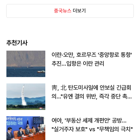
중국뉴스
더보기
추천기사
이란·오만, 호르무즈 '중앙항로 통항'
추진…입항은 이란 관리
靑, 北 탄도미사일에 안보실 긴급회
의…"유엔 결의 위반, 즉각 중단 촉
구"
여야, '부동산 세제 개편안' 공방…
"실거주자 보호" vs "무책임의 극치"