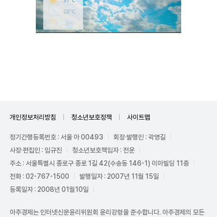
Unmute
개인정보처리방침
청소년보호정책
사이트맵
정기간행등록번호 : 서울 아 00493
회장·발행인 : 곽영길
사장·편집인 : 임규진
청소년보호책임자 : 전운
주소 : 서울특별시 종로구 종로 1길 42(수송동 146-1) 이마빌딩 11층
전화 : 02-767-1500
발행일자 : 2007년 11월 15일
등록일자 : 2008년 01월10일
아주경제는 인터넷신문윤리위원회 윤리강령을 준수합니다. 아주경제의 모든