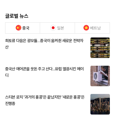
글로벌 뉴스
중국
일본
베트남
희토류 다음은 광모듈…중국이 움켜쥔 새로운 전략자
산
중국산 에어콘을 웃돈 주고 산다...유럽 열광시킨 메이
디
스티븐 로치 '과거의 홍콩'은 끝났지만 '새로운 홍콩'은
진행중