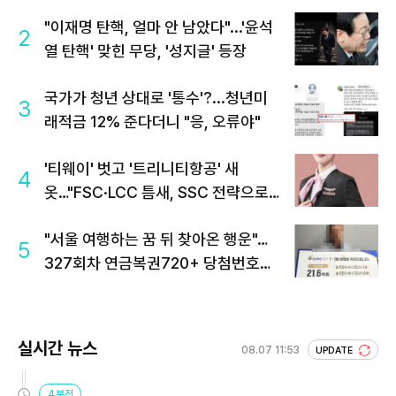
"이재명 탄핵, 얼마 안 남았다"...'윤석
2
열 탄핵' 맞힌 무당, '성지글' 등장
국가가 청년 상대로 '통수'?...청년미
3
래적금 12% 준다더니 "응, 오류야"
'티웨이' 벗고 '트리니티항공' 새
4
옷…"FSC·LCC 틈새, SSC 전략으로
공략"
"서울 여행하는 꿈 뒤 찾아온 행운"…
5
327회차 연금복권720+ 당첨번호조
회 주목
실시간 뉴스
08.07 11:53
UPDATE
4분전