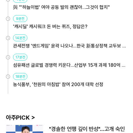
與 "'하늘이법' 여야 공동 발의 괜찮아…그것이 협치"
9분전
'캐시딜' 캐시워크 돈 버는 퀴즈, 정답은?
14분전
관세전쟁 '엔드게임' 윤곽 나오나…한국 新통상정책 교두보 활
용해야
17분전
섬유패션 글로벌 경쟁력 키운다…산업부 15개 과제 180억 지
원
18분전
농식품부, '천원의 아침밥' 참여 200개 대학 선정
아주PICK >
"경솔한 언행 깊이 반성"…고개 숙인